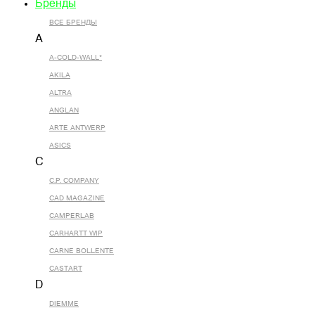
Бренды
ВСЕ БРЕНДЫ
A
A-COLD-WALL*
AKILA
ALTRA
ANGLAN
ARTE ANTWERP
ASICS
C
C.P. COMPANY
CAD MAGAZINE
CAMPERLAB
CARHARTT WIP
CARNE BOLLENTE
CASTART
D
DIEMME