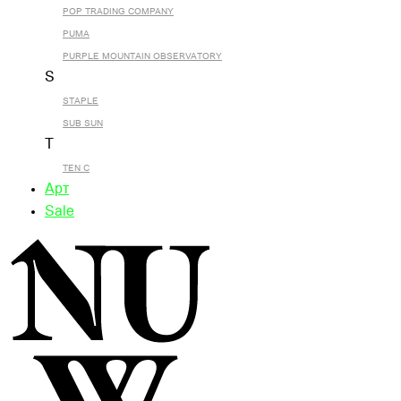
POP TRADING COMPANY
PUMA
PURPLE MOUNTAIN OBSERVATORY
S
STAPLE
SUB SUN
T
TEN C
Арт
Sale