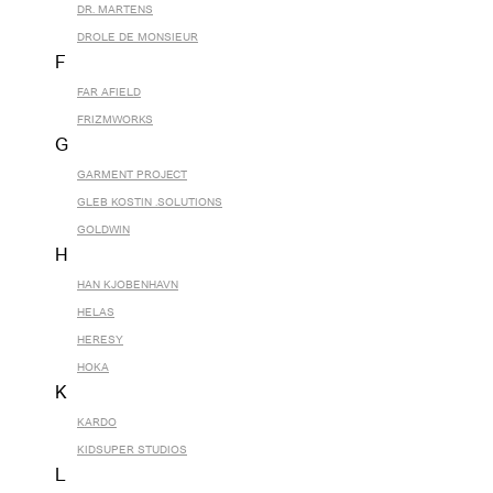
DR. MARTENS
DROLE DE MONSIEUR
F
FAR AFIELD
FRIZMWORKS
G
GARMENT PROJECT
GLEB KOSTIN .SOLUTIONS
GOLDWIN
H
HAN KJOBENHAVN
HELAS
HERESY
HOKA
K
KARDO
KIDSUPER STUDIOS
L