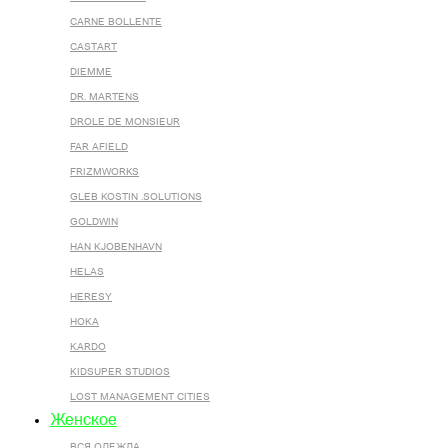
CARNE BOLLENTE
CASTART
DIEMME
DR. MARTENS
DROLE DE MONSIEUR
FAR AFIELD
FRIZMWORKS
GLEB KOSTIN .SOLUTIONS
GOLDWIN
HAN KJOBENHAVN
HELAS
HERESY
HOKA
KARDO
KIDSUPER STUDIOS
LOST MANAGEMENT CITIES
Женское
ВСЯ ОДЕЖДА