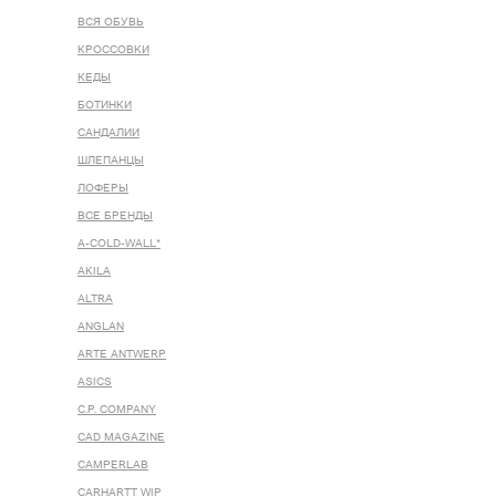
ВСЯ ОБУВЬ
КРОССОВКИ
КЕДЫ
БОТИНКИ
САНДАЛИИ
ШЛЕПАНЦЫ
ЛОФЕРЫ
ВСЕ БРЕНДЫ
A-COLD-WALL*
AKILA
ALTRA
ANGLAN
ARTE ANTWERP
ASICS
C.P. COMPANY
CAD MAGAZINE
CAMPERLAB
CARHARTT WIP