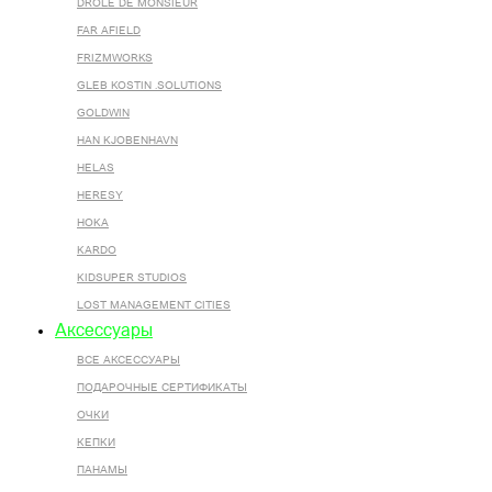
DROLE DE MONSIEUR
FAR AFIELD
FRIZMWORKS
GLEB KOSTIN .SOLUTIONS
GOLDWIN
HAN KJOBENHAVN
HELAS
HERESY
HOKA
KARDO
KIDSUPER STUDIOS
LOST MANAGEMENT CITIES
Аксессуары
ВСЕ AКСЕССУАРЫ
ПОДАРОЧНЫЕ СЕРТИФИКАТЫ
ОЧКИ
КЕПКИ
ПАНАМЫ