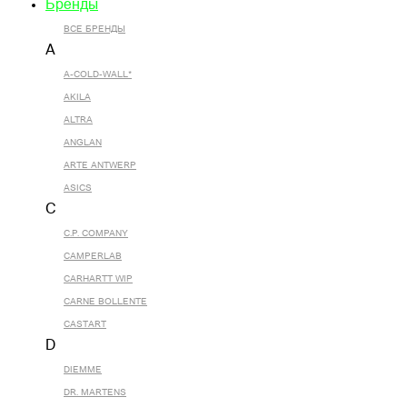
Бренды
ВСЕ БРЕНДЫ
A
A-COLD-WALL*
AKILA
ALTRA
ANGLAN
ARTE ANTWERP
ASICS
C
C.P. COMPANY
CAMPERLAB
CARHARTT WIP
CARNE BOLLENTE
CASTART
D
DIEMME
DR. MARTENS