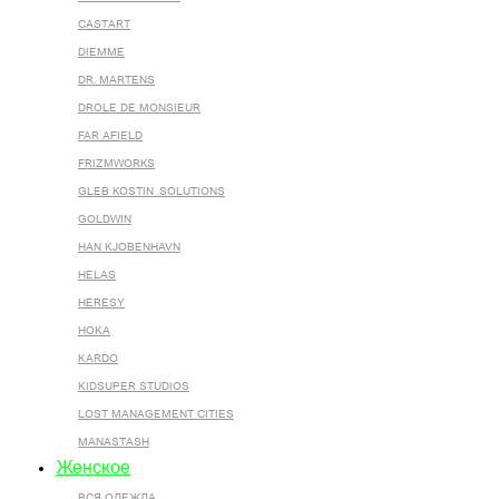
CASTART
DIEMME
DR. MARTENS
DROLE DE MONSIEUR
FAR AFIELD
FRIZMWORKS
GLEB KOSTIN .SOLUTIONS
GOLDWIN
HAN KJOBENHAVN
HELAS
HERESY
HOKA
KARDO
KIDSUPER STUDIOS
LOST MANAGEMENT CITIES
MANASTASH
Женское
ВСЯ ОДЕЖДА