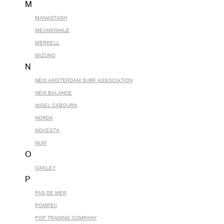
M
MANASTASH
MEANSWHILE
MERRELL
MIZUNO
N
NEW AMSTERDAM SURF ASSOCIATION
NEW BALANCE
NIGEL CABOURN
NORDA
NOVESTA
NUW
O
OAKLEY
P
PAS DE MER
POMPEII
POP TRADING COMPANY