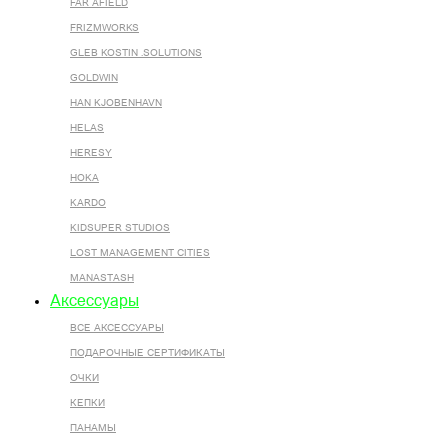
FAR AFIELD
FRIZMWORKS
GLEB KOSTIN .SOLUTIONS
GOLDWIN
HAN KJOBENHAVN
HELAS
HERESY
HOKA
KARDO
KIDSUPER STUDIOS
LOST MANAGEMENT CITIES
MANASTASH
Аксессуары
ВСЕ AКСЕССУАРЫ
ПОДАРОЧНЫЕ СЕРТИФИКАТЫ
ОЧКИ
КЕПКИ
ПАНАМЫ