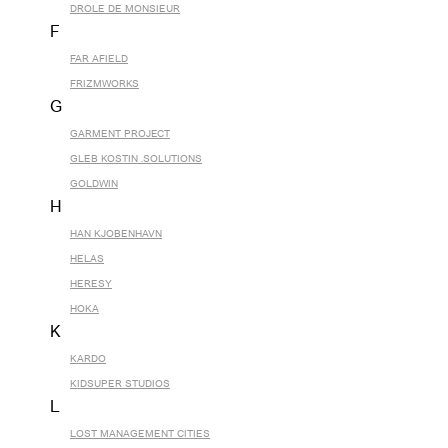
DROLE DE MONSIEUR
F
FAR AFIELD
FRIZMWORKS
G
GARMENT PROJECT
GLEB KOSTIN .SOLUTIONS
GOLDWIN
H
HAN KJOBENHAVN
HELAS
HERESY
HOKA
K
KARDO
KIDSUPER STUDIOS
L
LOST MANAGEMENT CITIES