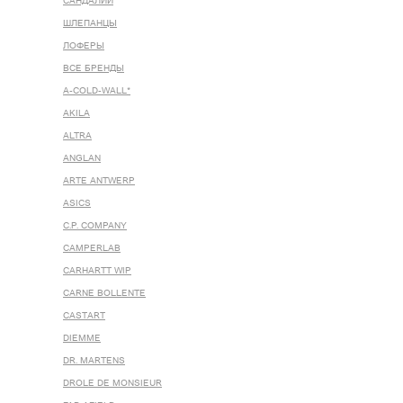
САНДАЛИИ
ШЛЕПАНЦЫ
ЛОФЕРЫ
ВСЕ БРЕНДЫ
A-COLD-WALL*
AKILA
ALTRA
ANGLAN
ARTE ANTWERP
ASICS
C.P. COMPANY
CAMPERLAB
CARHARTT WIP
CARNE BOLLENTE
CASTART
DIEMME
DR. MARTENS
DROLE DE MONSIEUR