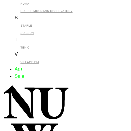
PUMA
PURPLE MOUNTAIN OBSERVATORY
S
STAPLE
SUB SUN
T
TEN C
V
VILLAGE PM
Арт
Sale