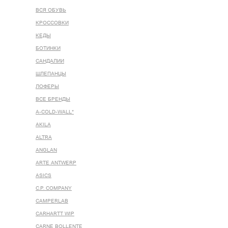
ВСЯ ОБУВЬ
КРОССОВКИ
КЕДЫ
БОТИНКИ
САНДАЛИИ
ШЛЕПАНЦЫ
ЛОФЕРЫ
ВСЕ БРЕНДЫ
A-COLD-WALL*
AKILA
ALTRA
ANGLAN
ARTE ANTWERP
ASICS
C.P. COMPANY
CAMPERLAB
CARHARTT WIP
CARNE BOLLENTE