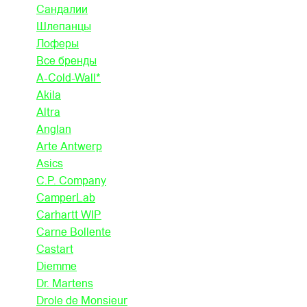
Сандалии
Шлепанцы
Лоферы
Все бренды
A-Cold-Wall*
Akila
Altra
Anglan
Arte Antwerp
Asics
C.P. Company
CamperLab
Carhartt WIP
Carne Bollente
Castart
Diemme
Dr. Martens
Drole de Monsieur