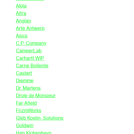
Akila
Altra
Anglan
Arte Antwerp
Asics
C.P. Company
CamperLab
Carhartt WIP
Carne Bollente
Castart
Diemme
Dr. Martens
Drole de Monsieur
Far Afield
FrizmWorks
Gleb Kostin .Solutions
Goldwin
Han Kjobenhavn