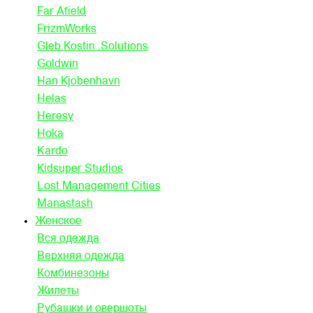
Far Afield
FrizmWorks
Gleb Kostin .Solutions
Goldwin
Han Kjobenhavn
Helas
Heresy
Hoka
Kardo
Kidsuper Studios
Lost Management Cities
Manastash
Женское
Вся одежда
Верхняя одежда
Комбинезоны
Жилеты
Рубашки и овершоты