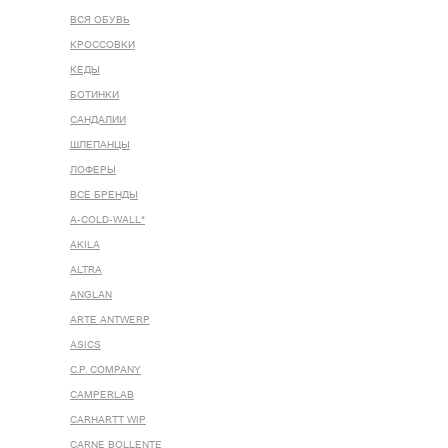
ВСЯ ОБУВЬ
КРОССОВКИ
КЕДЫ
БОТИНКИ
САНДАЛИИ
ШЛЕПАНЦЫ
ЛОФЕРЫ
ВСЕ БРЕНДЫ
A-COLD-WALL*
AKILA
ALTRA
ANGLAN
ARTE ANTWERP
ASICS
C.P. COMPANY
CAMPERLAB
CARHARTT WIP
CARNE BOLLENTE