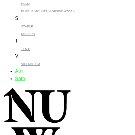
PUMA
PURPLE MOUNTAIN OBSERVATORY
S
STAPLE
SUB SUN
T
TEN C
V
VILLAGE PM
Арт
Sale