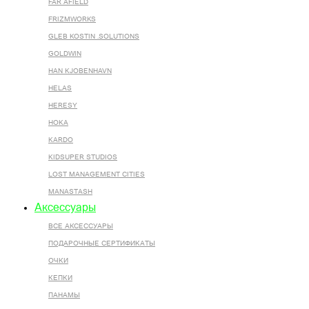
FAR AFIELD
FRIZMWORKS
GLEB KOSTIN .SOLUTIONS
GOLDWIN
HAN KJOBENHAVN
HELAS
HERESY
HOKA
KARDO
KIDSUPER STUDIOS
LOST MANAGEMENT CITIES
MANASTASH
Аксессуары
ВСЕ AКСЕССУАРЫ
ПОДАРОЧНЫЕ СЕРТИФИКАТЫ
ОЧКИ
КЕПКИ
ПАНАМЫ