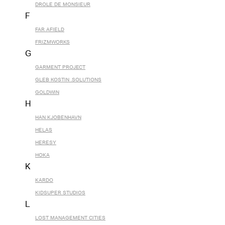
DROLE DE MONSIEUR
F
FAR AFIELD
FRIZMWORKS
G
GARMENT PROJECT
GLEB KOSTIN .SOLUTIONS
GOLDWIN
H
HAN KJOBENHAVN
HELAS
HERESY
HOKA
K
KARDO
KIDSUPER STUDIOS
L
LOST MANAGEMENT CITIES