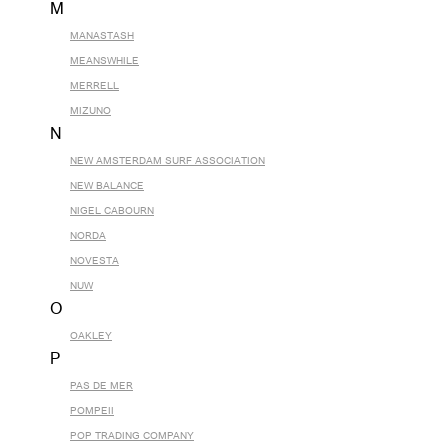
M
MANASTASH
MEANSWHILE
MERRELL
MIZUNO
N
NEW AMSTERDAM SURF ASSOCIATION
NEW BALANCE
NIGEL CABOURN
NORDA
NOVESTA
NUW
O
OAKLEY
P
PAS DE MER
POMPEII
POP TRADING COMPANY