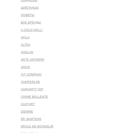
САНДАЛИИ
ШЛЕПАНЦЫ
ЛОФЕРЫ
ВСЕ БРЕНДЫ
A-COLD-WALL*
AKILA
ALTRA
ANGLAN
ARTE ANTWERP
ASICS
C.P. COMPANY
CAMPERLAB
CARHARTT WIP
CARNE BOLLENTE
CASTART
DIEMME
DR. MARTENS
DROLE DE MONSIEUR