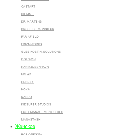
CASTART
DIEMME
DR. MARTENS
DROLE DE MONSIEUR
FAR AFIELD
FRIZMWORKS
GLEB KOSTIN .SOLUTIONS
GOLDWIN
HAN KJOBENHAVN
HELAS
HERESY
HOKA
KARDO
KIDSUPER STUDIOS
LOST MANAGEMENT CITIES
MANASTASH
Женское
ВСЯ ОДЕЖДА