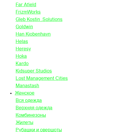
Far Afield
FrizmWorks
Gleb Kostin .Solutions
Goldwin
Han Kjobenhavn
Helas
Heresy
Hoka
Kardo
Kidsuper Studios
Lost Management Cities
Manastash
Женское
Вся одежда
Верхняя одежда
Комбинезоны
Жилеты
Рубашки и овершоты