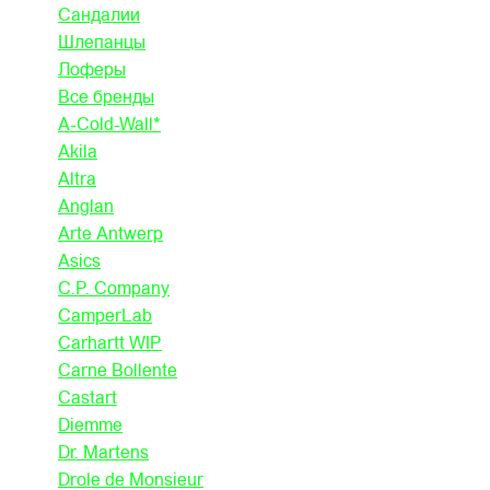
Сандалии
Шлепанцы
Лоферы
Все бренды
A-Cold-Wall*
Akila
Altra
Anglan
Arte Antwerp
Asics
C.P. Company
CamperLab
Carhartt WIP
Carne Bollente
Castart
Diemme
Dr. Martens
Drole de Monsieur