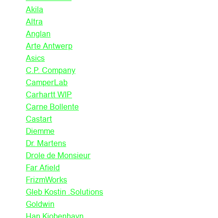
Akila
Altra
Anglan
Arte Antwerp
Asics
C.P. Company
CamperLab
Carhartt WIP
Carne Bollente
Castart
Diemme
Dr. Martens
Drole de Monsieur
Far Afield
FrizmWorks
Gleb Kostin .Solutions
Goldwin
Han Kjobenhavn