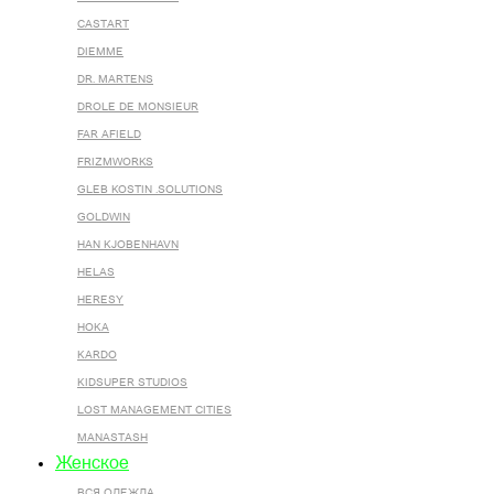
CASTART
DIEMME
DR. MARTENS
DROLE DE MONSIEUR
FAR AFIELD
FRIZMWORKS
GLEB KOSTIN .SOLUTIONS
GOLDWIN
HAN KJOBENHAVN
HELAS
HERESY
HOKA
KARDO
KIDSUPER STUDIOS
LOST MANAGEMENT CITIES
MANASTASH
Женское
ВСЯ ОДЕЖДА