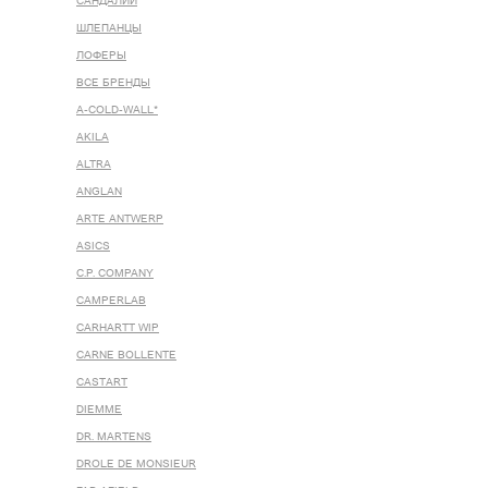
САНДАЛИИ
ШЛЕПАНЦЫ
ЛОФЕРЫ
ВСЕ БРЕНДЫ
A-COLD-WALL*
AKILA
ALTRA
ANGLAN
ARTE ANTWERP
ASICS
C.P. COMPANY
CAMPERLAB
CARHARTT WIP
CARNE BOLLENTE
CASTART
DIEMME
DR. MARTENS
DROLE DE MONSIEUR