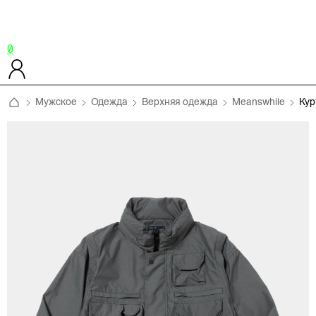
0
Мужское
Одежда
Верхняя одежда
Meanswhile
Ку