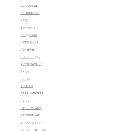
ВСЯ ОБУВЬ
КРОССОВКИ
КЕДЫ
БОТИНКИ
САНДАЛИИ
ШЛЕПАНЦЫ
ЛОФЕРЫ
ВСЕ БРЕНДЫ
A-COLD-WALL*
AKILA
ALTRA
ANGLAN
ARTE ANTWERP
ASICS
C.P. COMPANY
CAMPERLAB
CARHARTT WIP
CARNE BOLLENTE