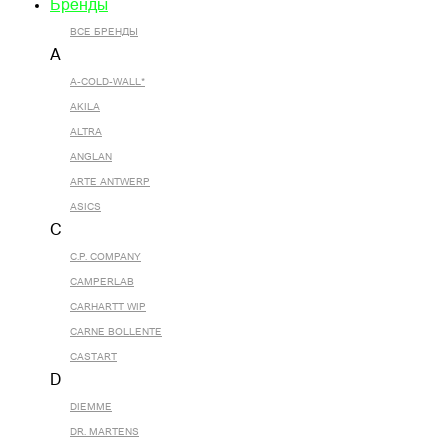
Бренды
ВСЕ БРЕНДЫ
A
A-COLD-WALL*
AKILA
ALTRA
ANGLAN
ARTE ANTWERP
ASICS
C
C.P. COMPANY
CAMPERLAB
CARHARTT WIP
CARNE BOLLENTE
CASTART
D
DIEMME
DR. MARTENS