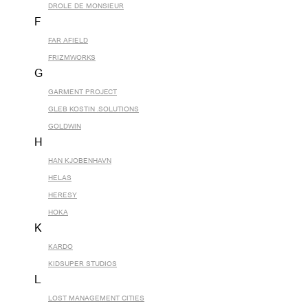
DROLE DE MONSIEUR
F
FAR AFIELD
FRIZMWORKS
G
GARMENT PROJECT
GLEB KOSTIN .SOLUTIONS
GOLDWIN
H
HAN KJOBENHAVN
HELAS
HERESY
HOKA
K
KARDO
KIDSUPER STUDIOS
L
LOST MANAGEMENT CITIES