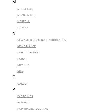
M
MANASTASH
MEANSWHILE
MERRELL
MIZUNO
N
NEW AMSTERDAM SURF ASSOCIATION
NEW BALANCE
NIGEL CABOURN
NORDA
NOVESTA
NUW
O
OAKLEY
P
PAS DE MER
POMPEII
POP TRADING COMPANY