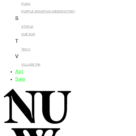
PUMA
PURPLE MOUNTAIN OBSERVATORY
S
STAPLE
SUB SUN
T
TEN C
V
VILLAGE PM
Арт
Sale