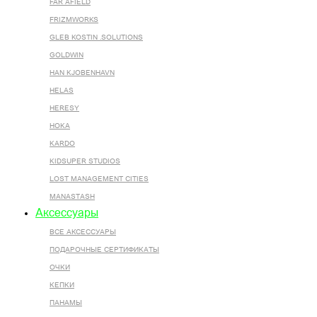
FAR AFIELD
FRIZMWORKS
GLEB KOSTIN .SOLUTIONS
GOLDWIN
HAN KJOBENHAVN
HELAS
HERESY
HOKA
KARDO
KIDSUPER STUDIOS
LOST MANAGEMENT CITIES
MANASTASH
Аксессуары
ВСЕ AКСЕССУАРЫ
ПОДАРОЧНЫЕ СЕРТИФИКАТЫ
ОЧКИ
КЕПКИ
ПАНАМЫ