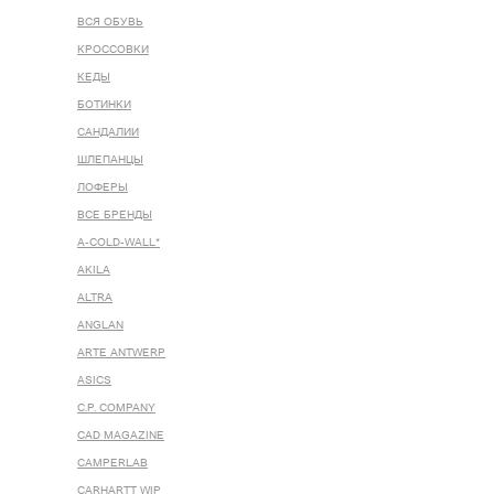
ВСЯ ОБУВЬ
КРОССОВКИ
КЕДЫ
БОТИНКИ
САНДАЛИИ
ШЛЕПАНЦЫ
ЛОФЕРЫ
ВСЕ БРЕНДЫ
A-COLD-WALL*
AKILA
ALTRA
ANGLAN
ARTE ANTWERP
ASICS
C.P. COMPANY
CAD MAGAZINE
CAMPERLAB
CARHARTT WIP