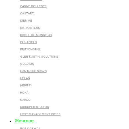
CARNE BOLLENTE
CASTART
DIEMME
DR. MARTENS
DROLE DE MONSIEUR
FAR AFIELD
FRIZMWORKS
GLEB KOSTIN .SOLUTIONS
GOLDWIN
HAN KJOBENHAVN
HELAS
HERESY
HOKA
KARDO
KIDSUPER STUDIOS
LOST MANAGEMENT CITIES
Женское
ВСЯ ОДЕЖДА