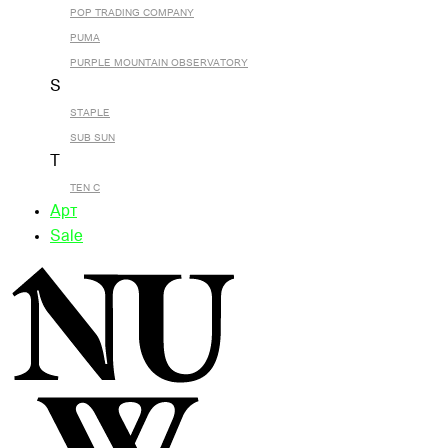
POP TRADING COMPANY
PUMA
PURPLE MOUNTAIN OBSERVATORY
S
STAPLE
SUB SUN
T
TEN C
Арт
Sale