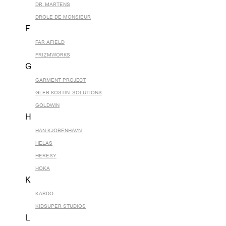
DR. MARTENS
DROLE DE MONSIEUR
F
FAR AFIELD
FRIZMWORKS
G
GARMENT PROJECT
GLEB KOSTIN .SOLUTIONS
GOLDWIN
H
HAN KJOBENHAVN
HELAS
HERESY
HOKA
K
KARDO
KIDSUPER STUDIOS
L