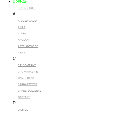
Бренды
ВСЕ БРЕНДЫ
A
A-COLD-WALL*
AKILA
ALTRA
ANGLAN
ARTE ANTWERP
ASICS
C
C.P. COMPANY
CAD MAGAZINE
CAMPERLAB
CARHARTT WIP
CARNE BOLLENTE
CASTART
D
DIEMME