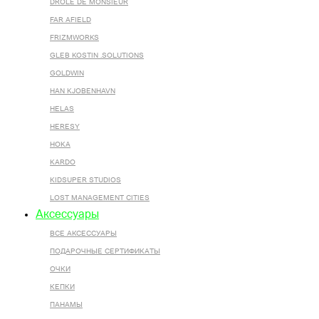
DROLE DE MONSIEUR
FAR AFIELD
FRIZMWORKS
GLEB KOSTIN .SOLUTIONS
GOLDWIN
HAN KJOBENHAVN
HELAS
HERESY
HOKA
KARDO
KIDSUPER STUDIOS
LOST MANAGEMENT CITIES
Аксессуары
ВСЕ AКСЕССУАРЫ
ПОДАРОЧНЫЕ СЕРТИФИКАТЫ
ОЧКИ
КЕПКИ
ПАНАМЫ