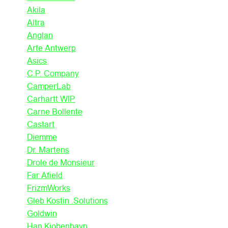
Akila
Altra
Anglan
Arte Antwerp
Asics
C.P. Company
CamperLab
Carhartt WIP
Carne Bollente
Castart
Diemme
Dr. Martens
Drole de Monsieur
Far Afield
FrizmWorks
Gleb Kostin .Solutions
Goldwin
Han Kjobenhavn