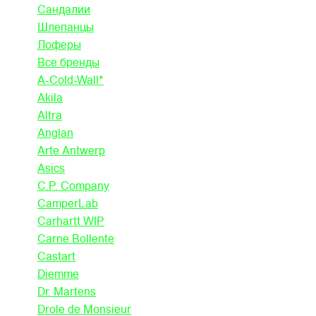
Сандалии
Шлепанцы
Лоферы
Все бренды
A-Cold-Wall*
Akila
Altra
Anglan
Arte Antwerp
Asics
C.P. Company
CamperLab
Carhartt WIP
Carne Bollente
Castart
Diemme
Dr. Martens
Drole de Monsieur