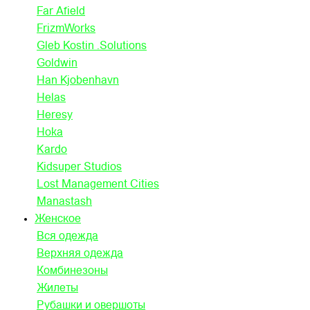
Far Afield
FrizmWorks
Gleb Kostin .Solutions
Goldwin
Han Kjobenhavn
Helas
Heresy
Hoka
Kardo
Kidsuper Studios
Lost Management Cities
Manastash
Женское
Вся одежда
Верхняя одежда
Комбинезоны
Жилеты
Рубашки и овершоты