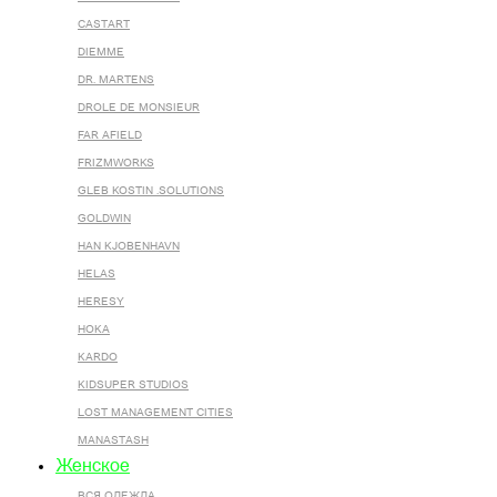
CASTART
DIEMME
DR. MARTENS
DROLE DE MONSIEUR
FAR AFIELD
FRIZMWORKS
GLEB KOSTIN .SOLUTIONS
GOLDWIN
HAN KJOBENHAVN
HELAS
HERESY
HOKA
KARDO
KIDSUPER STUDIOS
LOST MANAGEMENT CITIES
MANASTASH
Женское
ВСЯ ОДЕЖДА