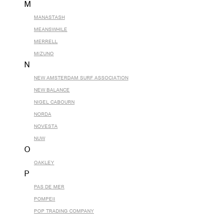
M
MANASTASH
MEANSWHILE
MERRELL
MIZUNO
N
NEW AMSTERDAM SURF ASSOCIATION
NEW BALANCE
NIGEL CABOURN
NORDA
NOVESTA
NUW
O
OAKLEY
P
PAS DE MER
POMPEII
POP TRADING COMPANY