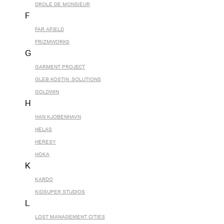
DROLE DE MONSIEUR
F
FAR AFIELD
FRIZMWORKS
G
GARMENT PROJECT
GLEB KOSTIN .SOLUTIONS
GOLDWIN
H
HAN KJOBENHAVN
HELAS
HERESY
HOKA
K
KARDO
KIDSUPER STUDIOS
L
LOST MANAGEMENT CITIES