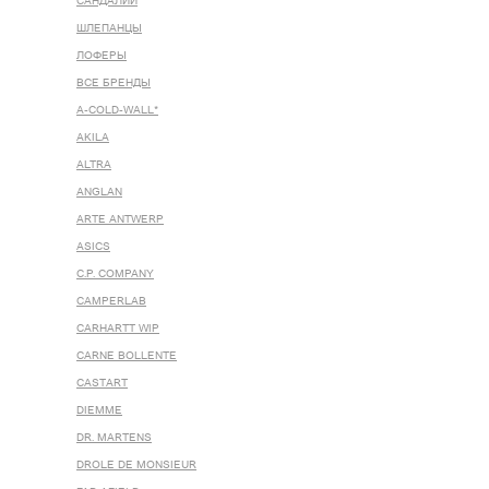
САНДАЛИИ
ШЛЕПАНЦЫ
ЛОФЕРЫ
ВСЕ БРЕНДЫ
A-COLD-WALL*
AKILA
ALTRA
ANGLAN
ARTE ANTWERP
ASICS
C.P. COMPANY
CAMPERLAB
CARHARTT WIP
CARNE BOLLENTE
CASTART
DIEMME
DR. MARTENS
DROLE DE MONSIEUR