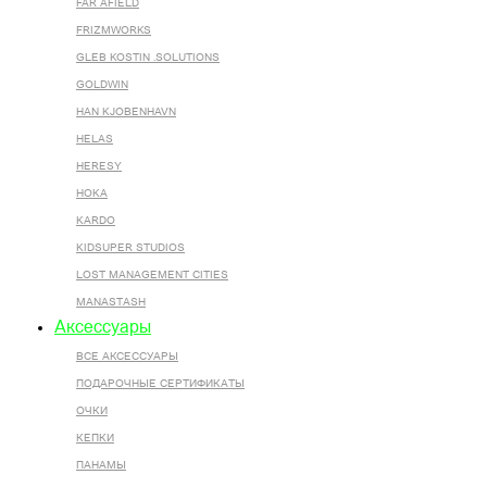
FAR AFIELD
FRIZMWORKS
GLEB KOSTIN .SOLUTIONS
GOLDWIN
HAN KJOBENHAVN
HELAS
HERESY
HOKA
KARDO
KIDSUPER STUDIOS
LOST MANAGEMENT CITIES
MANASTASH
Аксессуары
ВСЕ AКСЕССУАРЫ
ПОДАРОЧНЫЕ СЕРТИФИКАТЫ
ОЧКИ
КЕПКИ
ПАНАМЫ