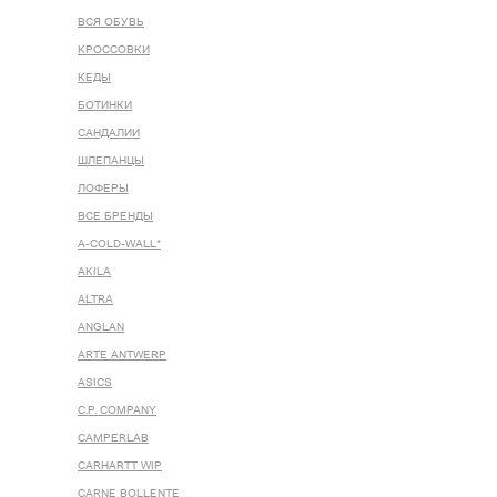
ВСЯ ОБУВЬ
КРОССОВКИ
КЕДЫ
БОТИНКИ
САНДАЛИИ
ШЛЕПАНЦЫ
ЛОФЕРЫ
ВСЕ БРЕНДЫ
A-COLD-WALL*
AKILA
ALTRA
ANGLAN
ARTE ANTWERP
ASICS
C.P. COMPANY
CAMPERLAB
CARHARTT WIP
CARNE BOLLENTE