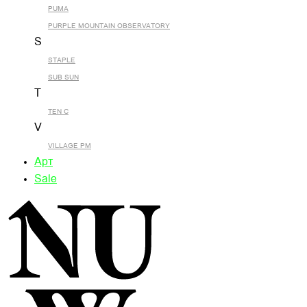
PUMA
PURPLE MOUNTAIN OBSERVATORY
S
STAPLE
SUB SUN
T
TEN C
V
VILLAGE PM
Арт
Sale