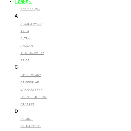
Бренды
ВСЕ БРЕНДЫ
A
A-COLD-WALL*
AKILA
ALTRA
ANGLAN
ARTE ANTWERP
ASICS
C
C.P. COMPANY
CAMPERLAB
CARHARTT WIP
CARNE BOLLENTE
CASTART
D
DIEMME
DR. MARTENS