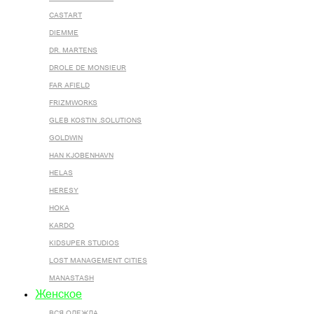
CASTART
DIEMME
DR. MARTENS
DROLE DE MONSIEUR
FAR AFIELD
FRIZMWORKS
GLEB KOSTIN .SOLUTIONS
GOLDWIN
HAN KJOBENHAVN
HELAS
HERESY
HOKA
KARDO
KIDSUPER STUDIOS
LOST MANAGEMENT CITIES
MANASTASH
Женское
ВСЯ ОДЕЖДА