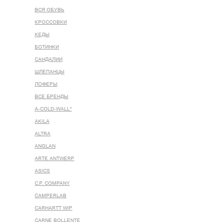
ВСЯ ОБУВЬ
КРОССОВКИ
КЕДЫ
БОТИНКИ
САНДАЛИИ
ШЛЕПАНЦЫ
ЛОФЕРЫ
ВСЕ БРЕНДЫ
A-COLD-WALL*
AKILA
ALTRA
ANGLAN
ARTE ANTWERP
ASICS
C.P. COMPANY
CAMPERLAB
CARHARTT WIP
CARNE BOLLENTE