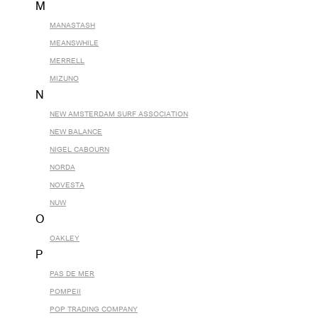
M
MANASTASH
MEANSWHILE
MERRELL
MIZUNO
N
NEW AMSTERDAM SURF ASSOCIATION
NEW BALANCE
NIGEL CABOURN
NORDA
NOVESTA
NUW
O
OAKLEY
P
PAS DE MER
POMPEII
POP TRADING COMPANY