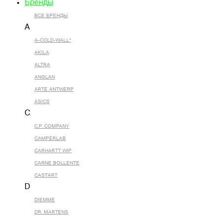
Бренды
ВСЕ БРЕНДЫ
A
A-COLD-WALL*
AKILA
ALTRA
ANGLAN
ARTE ANTWERP
ASICS
C
C.P. COMPANY
CAMPERLAB
CARHARTT WIP
CARNE BOLLENTE
CASTART
D
DIEMME
DR. MARTENS