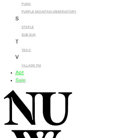
PUMA
PURPLE MOUNTAIN OBSERVATORY
S
STAPLE
SUB SUN
T
TEN C
V
VILLAGE PM
Арт
Sale