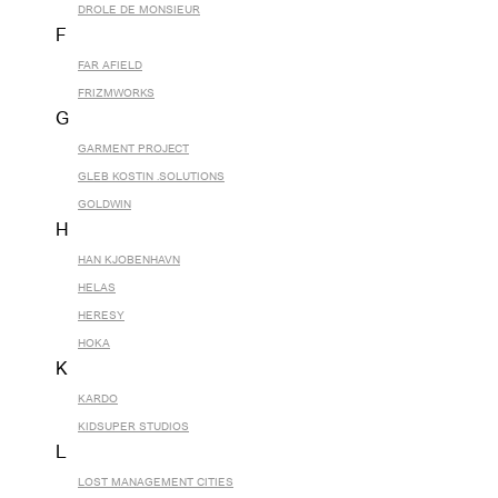
DROLE DE MONSIEUR
F
FAR AFIELD
FRIZMWORKS
G
GARMENT PROJECT
GLEB KOSTIN .SOLUTIONS
GOLDWIN
H
HAN KJOBENHAVN
HELAS
HERESY
HOKA
K
KARDO
KIDSUPER STUDIOS
L
LOST MANAGEMENT CITIES