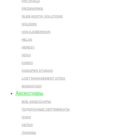
FAR AFIELD
FRIZMWORKS
GLEB KOSTIN .SOLUTIONS
GOLDWIN
HAN KJOBENHAVN
HELAS
HERESY
HOKA
KARDO
KIDSUPER STUDIOS
LOST MANAGEMENT CITIES
MANASTASH
Аксессуары
ВСЕ AКСЕССУАРЫ
ПОДАРОЧНЫЕ СЕРТИФИКАТЫ
ОЧКИ
КЕПКИ
ПАНАМЫ