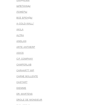
САНДАЛИИ
ШЛЕПАНЦЫ
ЛОФЕРЫ
ВСЕ БРЕНДЫ
A-COLD-WALL*
AKILA
ALTRA
ANGLAN
ARTE ANTWERP
ASICS
C.P. COMPANY
CAMPERLAB
CARHARTT WIP
CARNE BOLLENTE
CASTART
DIEMME
DR. MARTENS
DROLE DE MONSIEUR