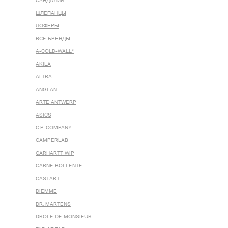
САНДАЛИИ
ШЛЕПАНЦЫ
ЛОФЕРЫ
ВСЕ БРЕНДЫ
A-COLD-WALL*
AKILA
ALTRA
ANGLAN
ARTE ANTWERP
ASICS
C.P. COMPANY
CAMPERLAB
CARHARTT WIP
CARNE BOLLENTE
CASTART
DIEMME
DR. MARTENS
DROLE DE MONSIEUR