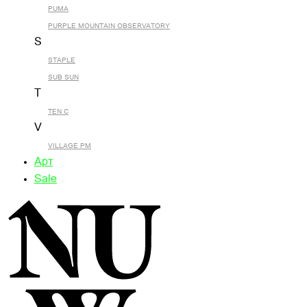
PUMA
PURPLE MOUNTAIN OBSERVATORY
S
STAPLE
SUB SUN
T
TEN C
V
VILLAGE PM
Арт
Sale