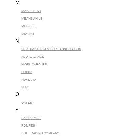
M
MANASTASH
MEANSWHILE
MERRELL
MIZUNO
N
NEW AMSTERDAM SURF ASSOCIATION
NEW BALANCE
NIGEL CABOURN
NORDA
NOVESTA
NUW
O
OAKLEY
P
PAS DE MER
POMPEII
POP TRADING COMPANY