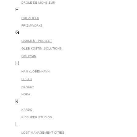
DROLE DE MONSIEUR
F
FAR AFIELD
FRIZMWORKS
G
GARMENT PROJECT
GLEB KOSTIN .SOLUTIONS
GOLDWIN
H
HAN KJOBENHAVN
HELAS
HERESY
HOKA
K
KARDO
KIDSUPER STUDIOS
L
LOST MANAGEMENT CITIES