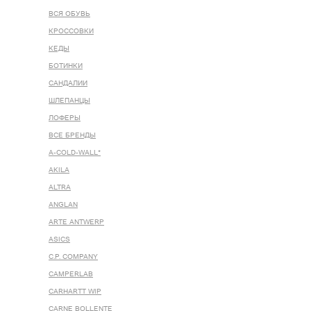
ВСЯ ОБУВЬ
КРОССОВКИ
КЕДЫ
БОТИНКИ
САНДАЛИИ
ШЛЕПАНЦЫ
ЛОФЕРЫ
ВСЕ БРЕНДЫ
A-COLD-WALL*
AKILA
ALTRA
ANGLAN
ARTE ANTWERP
ASICS
C.P. COMPANY
CAMPERLAB
CARHARTT WIP
CARNE BOLLENTE