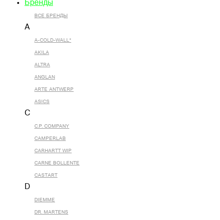
Бренды
ВСЕ БРЕНДЫ
A
A-COLD-WALL*
AKILA
ALTRA
ANGLAN
ARTE ANTWERP
ASICS
C
C.P. COMPANY
CAMPERLAB
CARHARTT WIP
CARNE BOLLENTE
CASTART
D
DIEMME
DR. MARTENS