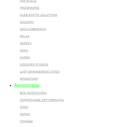
FAR AFIELD
FRIZMWORKS
GLEB KOSTIN .SOLUTIONS
GOLDWIN
HAN KJOBENHAVN
HELAS
HERESY
HOKA
KARDO
KIDSUPER STUDIOS
LOST MANAGEMENT CITIES
MANASTASH
Аксессуары
ВСЕ AКСЕССУАРЫ
ПОДАРОЧНЫЕ СЕРТИФИКАТЫ
ОЧКИ
КЕПКИ
ПАНАМЫ