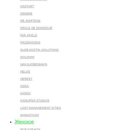
CASTART
DIEMME
DR. MARTENS
DROLE DE MONSIEUR
FAR AFIELD
FRIZMWORKS
GLEB KOSTIN .SOLUTIONS
GOLDWIN
HAN KJOBENHAVN
HELAS
HERESY
HOKA
KARDO
KIDSUPER STUDIOS
LOST MANAGEMENT CITIES
MANASTASH
Женское
ВСЯ ОДЕЖДА