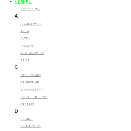
Бренды
ВСЕ БРЕНДЫ
A
A-COLD-WALL*
AKILA
ALTRA
ANGLAN
ARTE ANTWERP
ASICS
C
C.P. COMPANY
CAMPERLAB
CARHARTT WIP
CARNE BOLLENTE
CASTART
D
DIEMME
DR. MARTENS