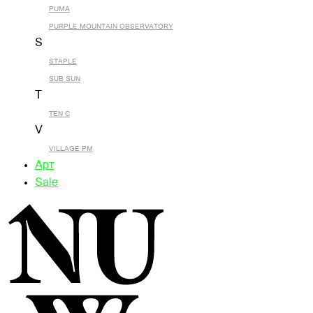
PUMA
PURPLE MOUNTAIN OBSERVATORY
S
STAPLE
SUB SUN
T
TEN C
V
VILLAGE PM
Арт
Sale