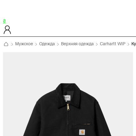
0
Мужское
Одежда
Верхняя одежда
Carhartt WIP
Ку