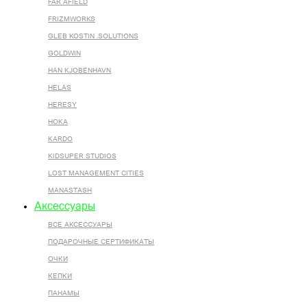
FAR AFIELD
FRIZMWORKS
GLEB KOSTIN .SOLUTIONS
GOLDWIN
HAN KJOBENHAVN
HELAS
HERESY
HOKA
KARDO
KIDSUPER STUDIOS
LOST MANAGEMENT CITIES
MANASTASH
Аксессуары
ВСЕ AКСЕССУАРЫ
ПОДАРОЧНЫЕ СЕРТИФИКАТЫ
ОЧКИ
КЕПКИ
ПАНАМЫ