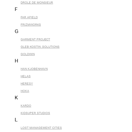
DROLE DE MONSIEUR
F
FAR AFIELD
FRIZMWORKS
G
GARMENT PROJECT
GLEB KOSTIN .SOLUTIONS
GOLDWIN
H
HAN KJOBENHAVN
HELAS
HERESY
HOKA
K
KARDO
KIDSUPER STUDIOS
L
LOST MANAGEMENT CITIES