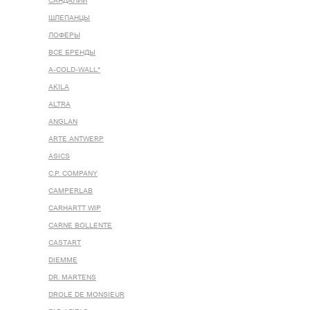
САНДАЛИИ
ШЛЕПАНЦЫ
ЛОФЕРЫ
ВСЕ БРЕНДЫ
A-COLD-WALL*
AKILA
ALTRA
ANGLAN
ARTE ANTWERP
ASICS
C.P. COMPANY
CAMPERLAB
CARHARTT WIP
CARNE BOLLENTE
CASTART
DIEMME
DR. MARTENS
DROLE DE MONSIEUR