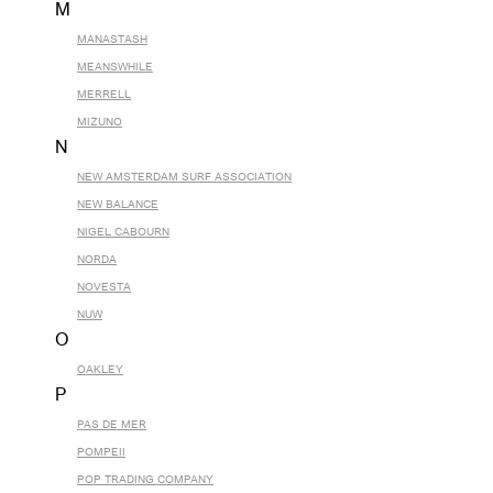
M
MANASTASH
MEANSWHILE
MERRELL
MIZUNO
N
NEW AMSTERDAM SURF ASSOCIATION
NEW BALANCE
NIGEL CABOURN
NORDA
NOVESTA
NUW
O
OAKLEY
P
PAS DE MER
POMPEII
POP TRADING COMPANY