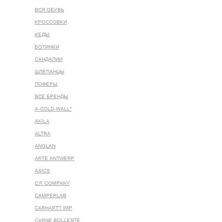
ВСЯ ОБУВЬ
КРОССОВКИ
КЕДЫ
БОТИНКИ
САНДАЛИИ
ШЛЕПАНЦЫ
ЛОФЕРЫ
ВСЕ БРЕНДЫ
A-COLD-WALL*
AKILA
ALTRA
ANGLAN
ARTE ANTWERP
ASICS
C.P. COMPANY
CAMPERLAB
CARHARTT WIP
CARNE BOLLENTE