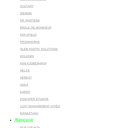
CASTART
DIEMME
DR. MARTENS
DROLE DE MONSIEUR
FAR AFIELD
FRIZMWORKS
GLEB KOSTIN .SOLUTIONS
GOLDWIN
HAN KJOBENHAVN
HELAS
HERESY
HOKA
KARDO
KIDSUPER STUDIOS
LOST MANAGEMENT CITIES
MANASTASH
Женское
ВСЯ ОДЕЖДА