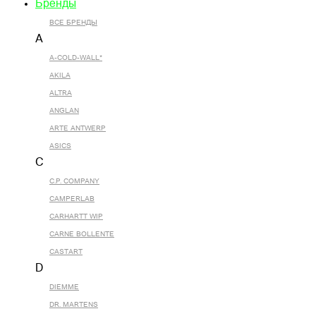
Бренды
ВСЕ БРЕНДЫ
A
A-COLD-WALL*
AKILA
ALTRA
ANGLAN
ARTE ANTWERP
ASICS
C
C.P. COMPANY
CAMPERLAB
CARHARTT WIP
CARNE BOLLENTE
CASTART
D
DIEMME
DR. MARTENS