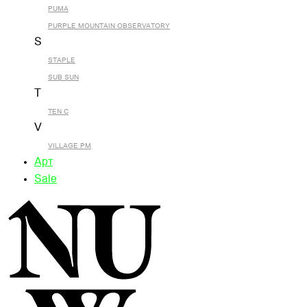
PUMA
PURPLE MOUNTAIN OBSERVATORY
S
STAPLE
SUB SUN
T
TEN C
V
VILLAGE PM
Арт
Sale