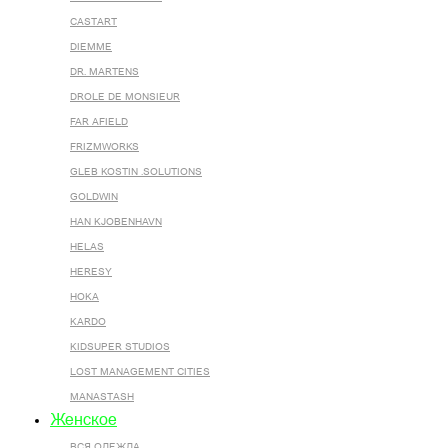
CASTART
DIEMME
DR. MARTENS
DROLE DE MONSIEUR
FAR AFIELD
FRIZMWORKS
GLEB KOSTIN .SOLUTIONS
GOLDWIN
HAN KJOBENHAVN
HELAS
HERESY
HOKA
KARDO
KIDSUPER STUDIOS
LOST MANAGEMENT CITIES
MANASTASH
Женское
ВСЯ ОДЕЖДА