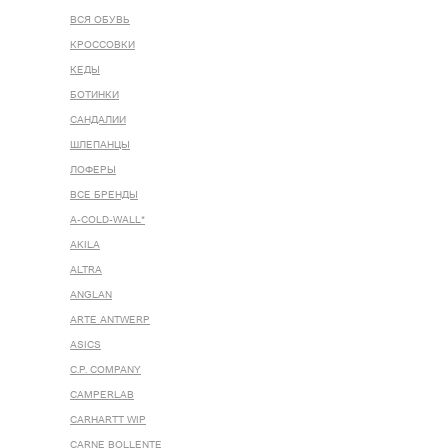
ВСЯ ОБУВЬ
КРОССОВКИ
КЕДЫ
БОТИНКИ
САНДАЛИИ
ШЛЕПАНЦЫ
ЛОФЕРЫ
ВСЕ БРЕНДЫ
A-COLD-WALL*
AKILA
ALTRA
ANGLAN
ARTE ANTWERP
ASICS
C.P. COMPANY
CAMPERLAB
CARHARTT WIP
CARNE BOLLENTE