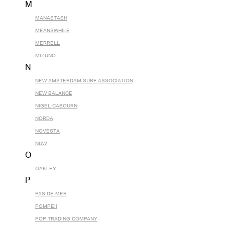
M
MANASTASH
MEANSWHILE
MERRELL
MIZUNO
N
NEW AMSTERDAM SURF ASSOCIATION
NEW BALANCE
NIGEL CABOURN
NORDA
NOVESTA
NUW
O
OAKLEY
P
PAS DE MER
POMPEII
POP TRADING COMPANY