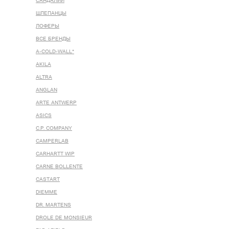
САНДАЛИИ
ШЛЕПАНЦЫ
ЛОФЕРЫ
ВСЕ БРЕНДЫ
A-COLD-WALL*
AKILA
ALTRA
ANGLAN
ARTE ANTWERP
ASICS
C.P. COMPANY
CAMPERLAB
CARHARTT WIP
CARNE BOLLENTE
CASTART
DIEMME
DR. MARTENS
DROLE DE MONSIEUR