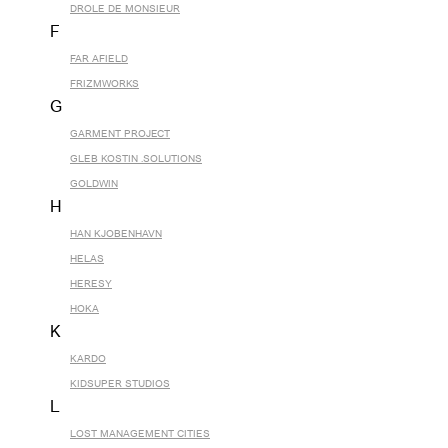
DROLE DE MONSIEUR
F
FAR AFIELD
FRIZMWORKS
G
GARMENT PROJECT
GLEB KOSTIN .SOLUTIONS
GOLDWIN
H
HAN KJOBENHAVN
HELAS
HERESY
HOKA
K
KARDO
KIDSUPER STUDIOS
L
LOST MANAGEMENT CITIES