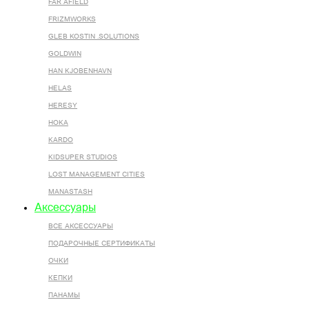
FAR AFIELD
FRIZMWORKS
GLEB KOSTIN .SOLUTIONS
GOLDWIN
HAN KJOBENHAVN
HELAS
HERESY
HOKA
KARDO
KIDSUPER STUDIOS
LOST MANAGEMENT CITIES
MANASTASH
Аксессуары
ВСЕ AКСЕССУАРЫ
ПОДАРОЧНЫЕ СЕРТИФИКАТЫ
ОЧКИ
КЕПКИ
ПАНАМЫ