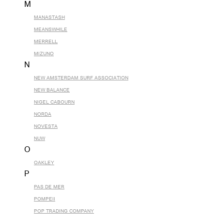
M
MANASTASH
MEANSWHILE
MERRELL
MIZUNO
N
NEW AMSTERDAM SURF ASSOCIATION
NEW BALANCE
NIGEL CABOURN
NORDA
NOVESTA
NUW
O
OAKLEY
P
PAS DE MER
POMPEII
POP TRADING COMPANY