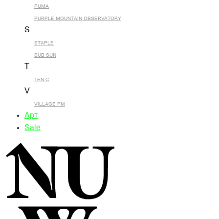
PUMA
PURPLE MOUNTAIN OBSERVATORY
S
STAPLE
SUB SUN
T
TEN C
V
VILLAGE PM
Арт
Sale