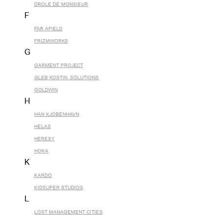
DROLE DE MONSIEUR
F
FAR AFIELD
FRIZMWORKS
G
GARMENT PROJECT
GLEB KOSTIN .SOLUTIONS
GOLDWIN
H
HAN KJOBENHAVN
HELAS
HERESY
HOKA
K
KARDO
KIDSUPER STUDIOS
L
LOST MANAGEMENT CITIES