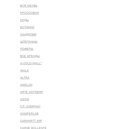
ВСЯ ОБУВЬ
КРОССОВКИ
КЕДЫ
БОТИНКИ
САНДАЛИИ
ШЛЕПАНЦЫ
ЛОФЕРЫ
ВСЕ БРЕНДЫ
A-COLD-WALL*
AKILA
ALTRA
ANGLAN
ARTE ANTWERP
ASICS
C.P. COMPANY
CAMPERLAB
CARHARTT WIP
CARNE BOLLENTE