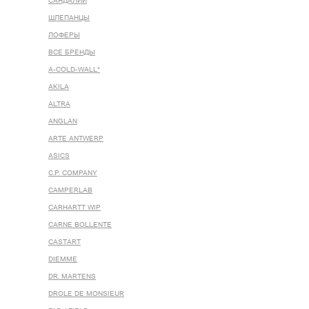
САНДАЛИИ
ШЛЕПАНЦЫ
ЛОФЕРЫ
ВСЕ БРЕНДЫ
A-COLD-WALL*
AKILA
ALTRA
ANGLAN
ARTE ANTWERP
ASICS
C.P. COMPANY
CAMPERLAB
CARHARTT WIP
CARNE BOLLENTE
CASTART
DIEMME
DR. MARTENS
DROLE DE MONSIEUR