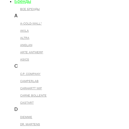
Бренды
ВСЕ БРЕНДЫ
A
A-COLD-WALL*
AKILA
ALTRA
ANGLAN
ARTE ANTWERP
ASICS
C
C.P. COMPANY
CAMPERLAB
CARHARTT WIP
CARNE BOLLENTE
CASTART
D
DIEMME
DR. MARTENS