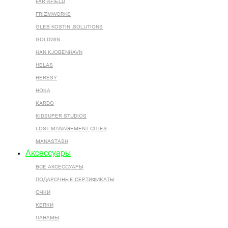
FAR AFIELD
FRIZMWORKS
GLEB KOSTIN .SOLUTIONS
GOLDWIN
HAN KJOBENHAVN
HELAS
HERESY
HOKA
KARDO
KIDSUPER STUDIOS
LOST MANAGEMENT CITIES
MANASTASH
Аксессуары
ВСЕ AКСЕССУАРЫ
ПОДАРОЧНЫЕ СЕРТИФИКАТЫ
ОЧКИ
КЕПКИ
ПАНАМЫ