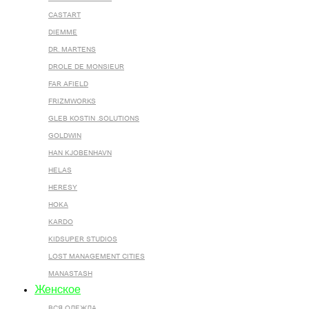
CASTART
DIEMME
DR. MARTENS
DROLE DE MONSIEUR
FAR AFIELD
FRIZMWORKS
GLEB KOSTIN .SOLUTIONS
GOLDWIN
HAN KJOBENHAVN
HELAS
HERESY
HOKA
KARDO
KIDSUPER STUDIOS
LOST MANAGEMENT CITIES
MANASTASH
Женское
ВСЯ ОДЕЖДА