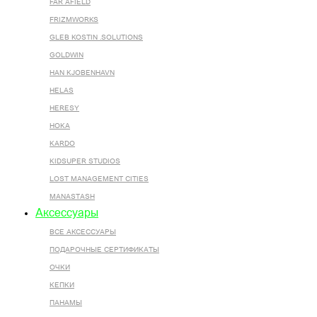
FAR AFIELD
FRIZMWORKS
GLEB KOSTIN .SOLUTIONS
GOLDWIN
HAN KJOBENHAVN
HELAS
HERESY
HOKA
KARDO
KIDSUPER STUDIOS
LOST MANAGEMENT CITIES
MANASTASH
Аксессуары
ВСЕ AКСЕССУАРЫ
ПОДАРОЧНЫЕ СЕРТИФИКАТЫ
ОЧКИ
КЕПКИ
ПАНАМЫ