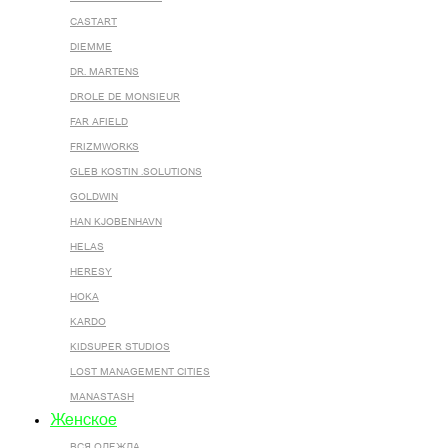
CASTART
DIEMME
DR. MARTENS
DROLE DE MONSIEUR
FAR AFIELD
FRIZMWORKS
GLEB KOSTIN .SOLUTIONS
GOLDWIN
HAN KJOBENHAVN
HELAS
HERESY
HOKA
KARDO
KIDSUPER STUDIOS
LOST MANAGEMENT CITIES
MANASTASH
Женское
ВСЯ ОДЕЖДА