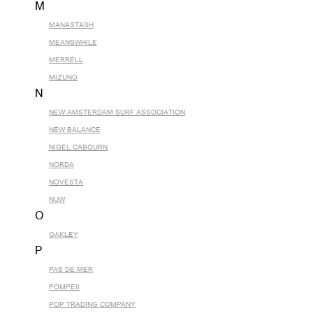
M
MANASTASH
MEANSWHILE
MERRELL
MIZUNO
N
NEW AMSTERDAM SURF ASSOCIATION
NEW BALANCE
NIGEL CABOURN
NORDA
NOVESTA
NUW
O
OAKLEY
P
PAS DE MER
POMPEII
POP TRADING COMPANY