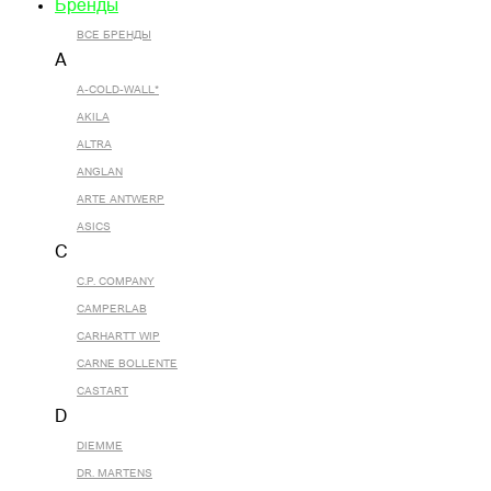
Бренды
ВСЕ БРЕНДЫ
A
A-COLD-WALL*
AKILA
ALTRA
ANGLAN
ARTE ANTWERP
ASICS
C
C.P. COMPANY
CAMPERLAB
CARHARTT WIP
CARNE BOLLENTE
CASTART
D
DIEMME
DR. MARTENS