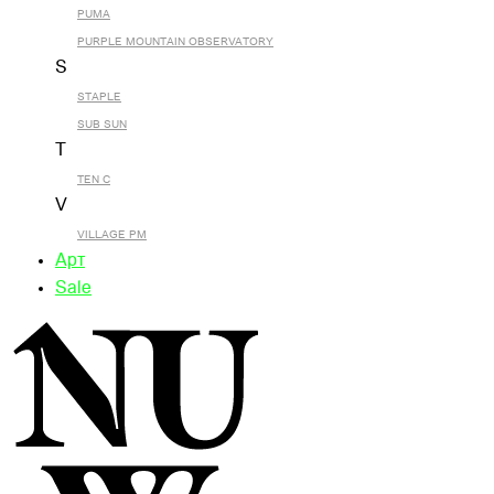
PUMA
PURPLE MOUNTAIN OBSERVATORY
S
STAPLE
SUB SUN
T
TEN C
V
VILLAGE PM
Арт
Sale