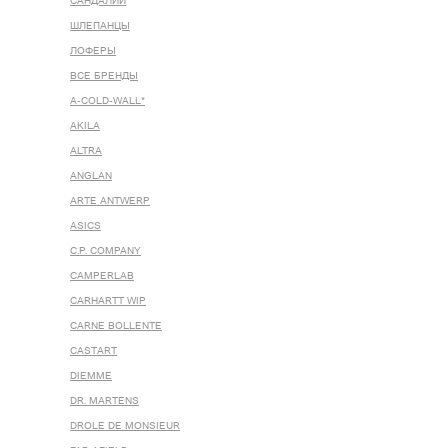
САНДАЛИИ
ШЛЕПАНЦЫ
ЛОФЕРЫ
ВСЕ БРЕНДЫ
A-COLD-WALL*
AKILA
ALTRA
ANGLAN
ARTE ANTWERP
ASICS
C.P. COMPANY
CAMPERLAB
CARHARTT WIP
CARNE BOLLENTE
CASTART
DIEMME
DR. MARTENS
DROLE DE MONSIEUR