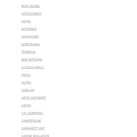
ВСЯ ОБУВЬ
КРОССОВКИ
КЕДЫ
БОТИНКИ
САНДАЛИИ
ШЛЕПАНЦЫ
ЛОФЕРЫ
ВСЕ БРЕНДЫ
A-COLD-WALL*
AKILA
ALTRA
ANGLAN
ARTE ANTWERP
ASICS
C.P. COMPANY
CAMPERLAB
CARHARTT WIP
CARNE BOLLENTE