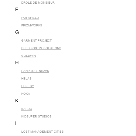
DROLE DE MONSIEUR
F
FAR AFIELD
FRIZMWORKS
G
GARMENT PROJECT
GLEB KOSTIN .SOLUTIONS
GOLDWIN
H
HAN KJOBENHAVN
HELAS
HERESY
HOKA
K
KARDO
KIDSUPER STUDIOS
L
LOST MANAGEMENT CITIES