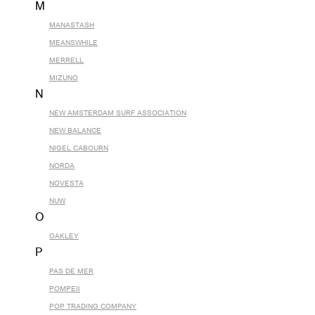
M
MANASTASH
MEANSWHILE
MERRELL
MIZUNO
N
NEW AMSTERDAM SURF ASSOCIATION
NEW BALANCE
NIGEL CABOURN
NORDA
NOVESTA
NUW
O
OAKLEY
P
PAS DE MER
POMPEII
POP TRADING COMPANY