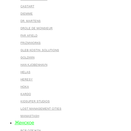
CASTART
DIEMME
DR. MARTENS
DROLE DE MONSIEUR
FAR AFIELD
FRIZMWORKS
GLEB KOSTIN .SOLUTIONS
GOLDWIN
HAN KJOBENHAVN
HELAS
HERESY
HOKA
KARDO
KIDSUPER STUDIOS
LOST MANAGEMENT CITIES
MANASTASH
Женское
ВСЯ ОДЕЖДА