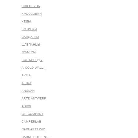
ВСЯ ОБУВЬ
КРОССОВКИ
КЕДЫ
БОТИНКИ
САНДАЛИИ
ШЛЕПАНЦЫ
ЛОФЕРЫ
ВСЕ БРЕНДЫ
A-COLD-WALL*
AKILA
ALTRA
ANGLAN
ARTE ANTWERP
ASICS
C.P. COMPANY
CAMPERLAB
CARHARTT WIP
CARNE BOLLENTE