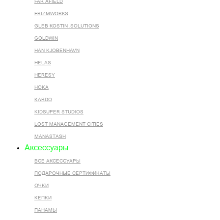
FAR AFIELD
FRIZMWORKS
GLEB KOSTIN .SOLUTIONS
GOLDWIN
HAN KJOBENHAVN
HELAS
HERESY
HOKA
KARDO
KIDSUPER STUDIOS
LOST MANAGEMENT CITIES
MANASTASH
Аксессуары
ВСЕ AКСЕССУАРЫ
ПОДАРОЧНЫЕ СЕРТИФИКАТЫ
ОЧКИ
КЕПКИ
ПАНАМЫ