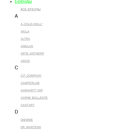
Бренды
ВСЕ БРЕНДЫ
A
A-COLD-WALL*
AKILA
ALTRA
ANGLAN
ARTE ANTWERP
ASICS
C
C.P. COMPANY
CAMPERLAB
CARHARTT WIP
CARNE BOLLENTE
CASTART
D
DIEMME
DR. MARTENS