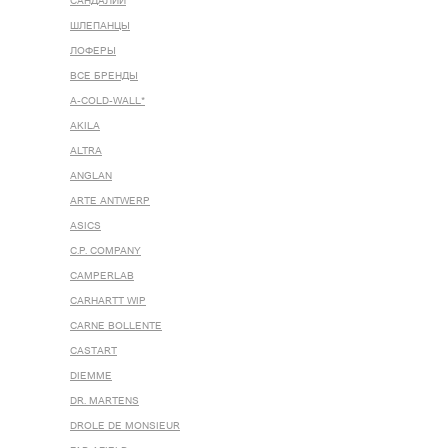
САНДАЛИИ
ШЛЕПАНЦЫ
ЛОФЕРЫ
ВСЕ БРЕНДЫ
A-COLD-WALL*
AKILA
ALTRA
ANGLAN
ARTE ANTWERP
ASICS
C.P. COMPANY
CAMPERLAB
CARHARTT WIP
CARNE BOLLENTE
CASTART
DIEMME
DR. MARTENS
DROLE DE MONSIEUR