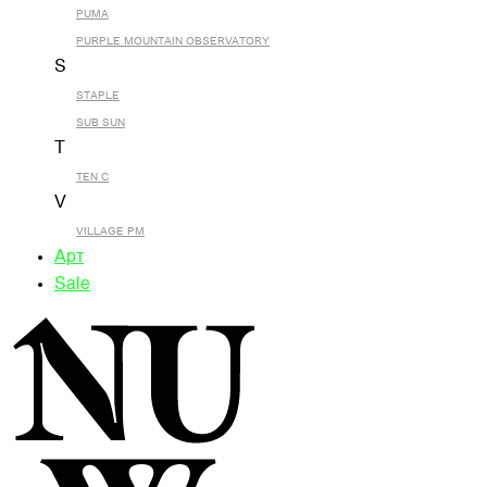
PUMA
PURPLE MOUNTAIN OBSERVATORY
S
STAPLE
SUB SUN
T
TEN C
V
VILLAGE PM
Арт
Sale