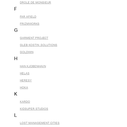
DROLE DE MONSIEUR
F
FAR AFIELD
FRIZMWORKS
G
GARMENT PROJECT
GLEB KOSTIN .SOLUTIONS
GOLDWIN
H
HAN KJOBENHAVN
HELAS
HERESY
HOKA
K
KARDO
KIDSUPER STUDIOS
L
LOST MANAGEMENT CITIES