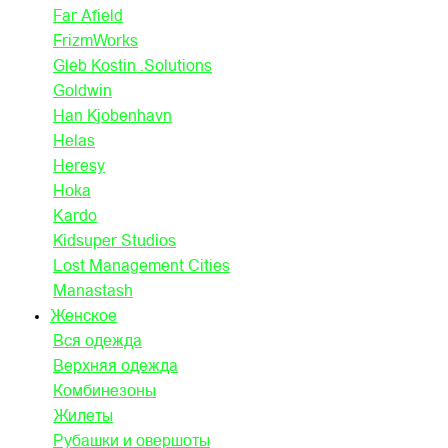
Far Afield
FrizmWorks
Gleb Kostin .Solutions
Goldwin
Han Kjobenhavn
Helas
Heresy
Hoka
Kardo
Kidsuper Studios
Lost Management Cities
Manastash
Женское
Вся одежда
Верхняя одежда
Комбинезоны
Жилеты
Рубашки и овершоты