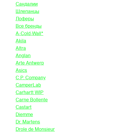
Сандалии
Шлепанцы
Лоферы
Все бренды
A-Cold-Wall*
Akila
Altra
Anglan
Arte Antwerp
Asics
C.P. Company
CamperLab
Carhartt WIP
Carne Bollente
Castart
Diemme
Dr. Martens
Drole de Monsieur