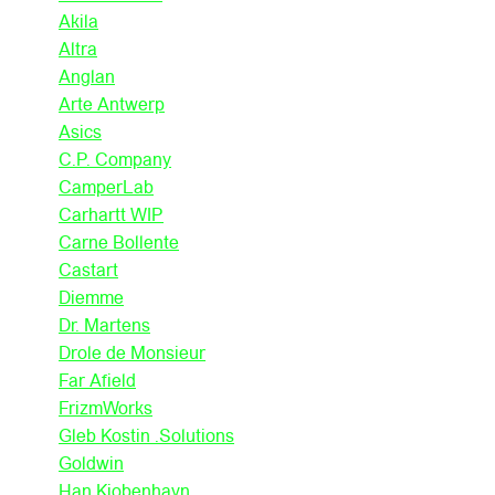
Akila
Altra
Anglan
Arte Antwerp
Asics
C.P. Company
CamperLab
Carhartt WIP
Carne Bollente
Castart
Diemme
Dr. Martens
Drole de Monsieur
Far Afield
FrizmWorks
Gleb Kostin .Solutions
Goldwin
Han Kjobenhavn