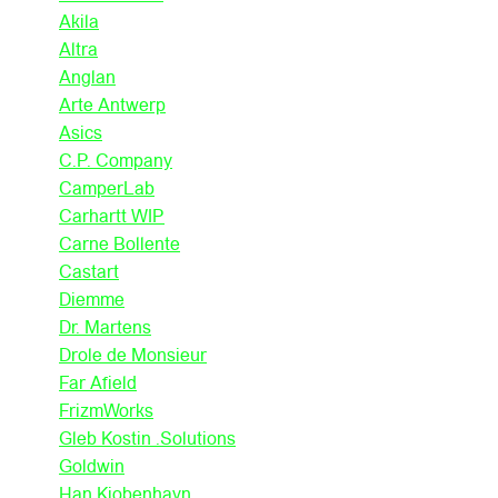
Akila
Altra
Anglan
Arte Antwerp
Asics
C.P. Company
CamperLab
Carhartt WIP
Carne Bollente
Castart
Diemme
Dr. Martens
Drole de Monsieur
Far Afield
FrizmWorks
Gleb Kostin .Solutions
Goldwin
Han Kjobenhavn