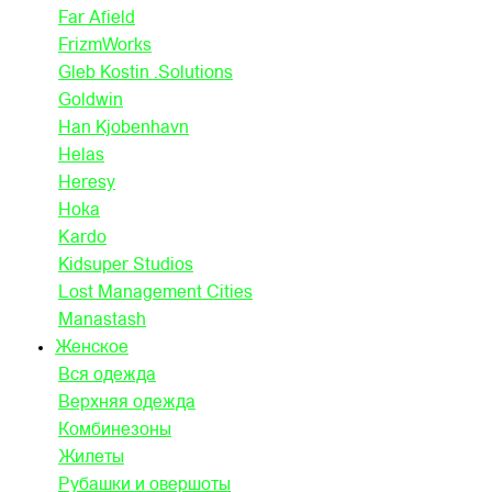
Far Afield
FrizmWorks
Gleb Kostin .Solutions
Goldwin
Han Kjobenhavn
Helas
Heresy
Hoka
Kardo
Kidsuper Studios
Lost Management Cities
Manastash
Женское
Вся одежда
Верхняя одежда
Комбинезоны
Жилеты
Рубашки и овершоты