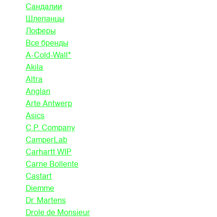
Сандалии
Шлепанцы
Лоферы
Все бренды
A-Cold-Wall*
Akila
Altra
Anglan
Arte Antwerp
Asics
C.P. Company
CamperLab
Carhartt WIP
Carne Bollente
Castart
Diemme
Dr. Martens
Drole de Monsieur