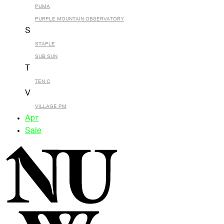
PUMA
PURPLE MOUNTAIN OBSERVATORY
S
STAPLE
SUB SUN
T
TEN C
V
VILLAGE PM
Арт
Sale