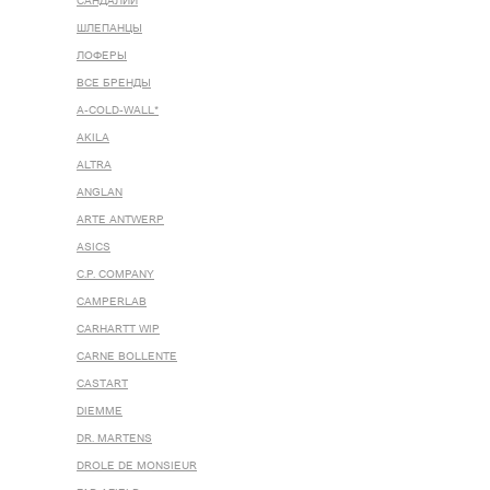
САНДАЛИИ
ШЛЕПАНЦЫ
ЛОФЕРЫ
ВСЕ БРЕНДЫ
A-COLD-WALL*
AKILA
ALTRA
ANGLAN
ARTE ANTWERP
ASICS
C.P. COMPANY
CAMPERLAB
CARHARTT WIP
CARNE BOLLENTE
CASTART
DIEMME
DR. MARTENS
DROLE DE MONSIEUR