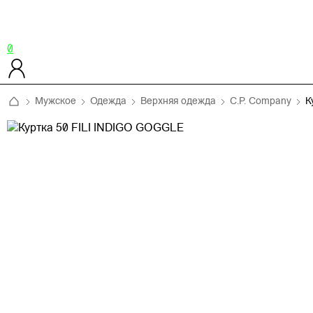
0
Мужское
Одежда
Верхняя одежда
C.P. Company
К