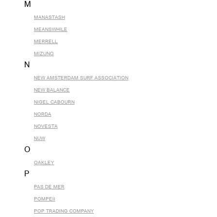
M
MANASTASH
MEANSWHILE
MERRELL
MIZUNO
N
NEW AMSTERDAM SURF ASSOCIATION
NEW BALANCE
NIGEL CABOURN
NORDA
NOVESTA
NUW
O
OAKLEY
P
PAS DE MER
POMPEII
POP TRADING COMPANY