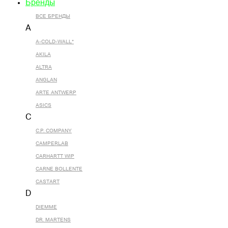
Бренды
ВСЕ БРЕНДЫ
A
A-COLD-WALL*
AKILA
ALTRA
ANGLAN
ARTE ANTWERP
ASICS
C
C.P. COMPANY
CAMPERLAB
CARHARTT WIP
CARNE BOLLENTE
CASTART
D
DIEMME
DR. MARTENS