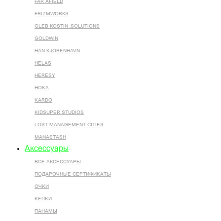
FAR AFIELD
FRIZMWORKS
GLEB KOSTIN .SOLUTIONS
GOLDWIN
HAN KJOBENHAVN
HELAS
HERESY
HOKA
KARDO
KIDSUPER STUDIOS
LOST MANAGEMENT CITIES
MANASTASH
Аксессуары
ВСЕ AКСЕССУАРЫ
ПОДАРОЧНЫЕ СЕРТИФИКАТЫ
ОЧКИ
КЕПКИ
ПАНАМЫ