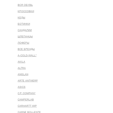
ВСЯ ОБУВЬ
КРОССОВКИ
КЕДЫ
БОТИНКИ
САНДАЛИИ
ШЛЕПАНЦЫ
ЛОФЕРЫ
ВСЕ БРЕНДЫ
A-COLD-WALL*
AKILA
ALTRA
ANGLAN
ARTE ANTWERP
ASICS
C.P. COMPANY
CAMPERLAB
CARHARTT WIP
CARNE BOLLENTE