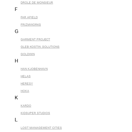
DROLE DE MONSIEUR
F
FAR AFIELD
FRIZMWORKS
G
GARMENT PROJECT
GLEB KOSTIN .SOLUTIONS
GOLDWIN
H
HAN KJOBENHAVN
HELAS
HERESY
HOKA
K
KARDO
KIDSUPER STUDIOS
L
LOST MANAGEMENT CITIES