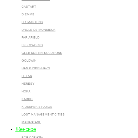
CASTART
DIEMME
DR. MARTENS
DROLE DE MONSIEUR
FAR AFIELD
FRIZMWORKS
GLEB KOSTIN .SOLUTIONS
GOLDWIN
HAN KJOBENHAVN
HELAS
HERESY
HOKA
KARDO
KIDSUPER STUDIOS
LOST MANAGEMENT CITIES
MANASTASH
Женское
ВСЯ ОДЕЖДА