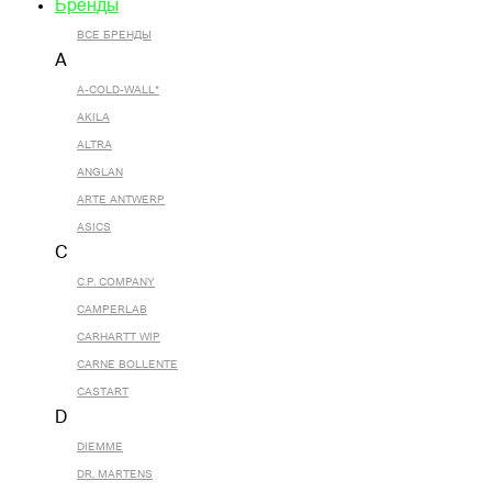
Бренды
ВСЕ БРЕНДЫ
A
A-COLD-WALL*
AKILA
ALTRA
ANGLAN
ARTE ANTWERP
ASICS
C
C.P. COMPANY
CAMPERLAB
CARHARTT WIP
CARNE BOLLENTE
CASTART
D
DIEMME
DR. MARTENS