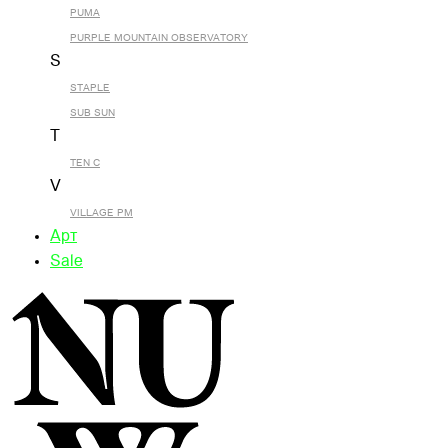
PUMA
PURPLE MOUNTAIN OBSERVATORY
S
STAPLE
SUB SUN
T
TEN C
V
VILLAGE PM
Арт
Sale