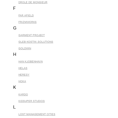
DROLE DE MONSIEUR
F
FAR AFIELD
FRIZMWORKS
G
GARMENT PROJECT
GLEB KOSTIN .SOLUTIONS
GOLDWIN
H
HAN KJOBENHAVN
HELAS
HERESY
HOKA
K
KARDO
KIDSUPER STUDIOS
L
LOST MANAGEMENT CITIES