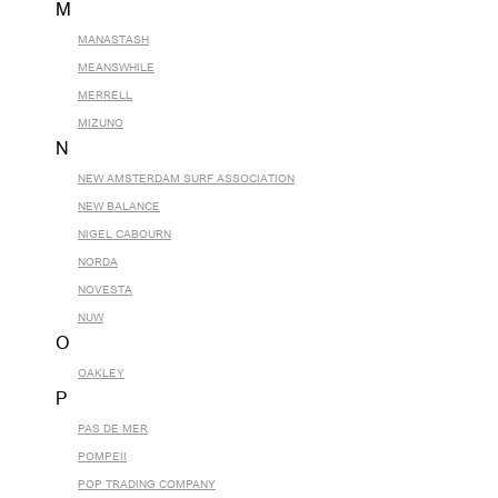
M
MANASTASH
MEANSWHILE
MERRELL
MIZUNO
N
NEW AMSTERDAM SURF ASSOCIATION
NEW BALANCE
NIGEL CABOURN
NORDA
NOVESTA
NUW
O
OAKLEY
P
PAS DE MER
POMPEII
POP TRADING COMPANY