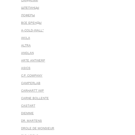
САНДАЛИИ
ШЛЕПАНЦЫ
ЛОФЕРЫ
ВСЕ БРЕНДЫ
A-COLD-WALL*
AKILA
ALTRA
ANGLAN
ARTE ANTWERP
ASICS
C.P. COMPANY
CAMPERLAB
CARHARTT WIP
CARNE BOLLENTE
CASTART
DIEMME
DR. MARTENS
DROLE DE MONSIEUR