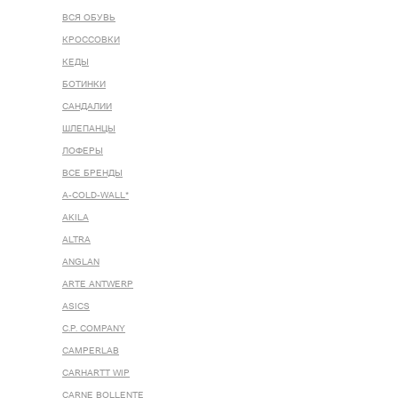
ВСЯ ОБУВЬ
КРОССОВКИ
КЕДЫ
БОТИНКИ
САНДАЛИИ
ШЛЕПАНЦЫ
ЛОФЕРЫ
ВСЕ БРЕНДЫ
A-COLD-WALL*
AKILA
ALTRA
ANGLAN
ARTE ANTWERP
ASICS
C.P. COMPANY
CAMPERLAB
CARHARTT WIP
CARNE BOLLENTE