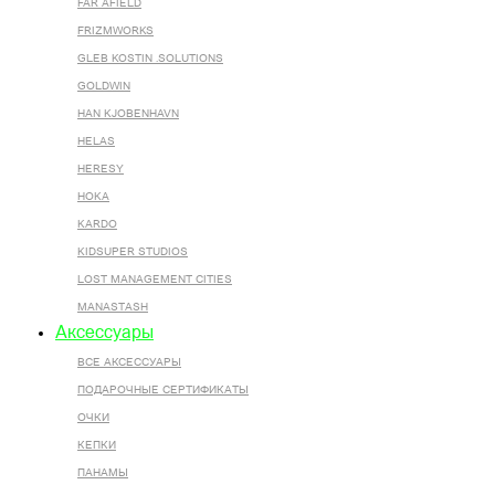
FAR AFIELD
FRIZMWORKS
GLEB KOSTIN .SOLUTIONS
GOLDWIN
HAN KJOBENHAVN
HELAS
HERESY
HOKA
KARDO
KIDSUPER STUDIOS
LOST MANAGEMENT CITIES
MANASTASH
Аксессуары
ВСЕ AКСЕССУАРЫ
ПОДАРОЧНЫЕ СЕРТИФИКАТЫ
ОЧКИ
КЕПКИ
ПАНАМЫ