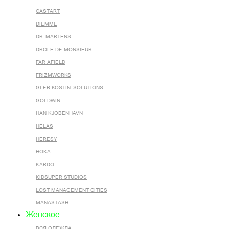
CASTART
DIEMME
DR. MARTENS
DROLE DE MONSIEUR
FAR AFIELD
FRIZMWORKS
GLEB KOSTIN .SOLUTIONS
GOLDWIN
HAN KJOBENHAVN
HELAS
HERESY
HOKA
KARDO
KIDSUPER STUDIOS
LOST MANAGEMENT CITIES
MANASTASH
Женское
ВСЯ ОДЕЖДА