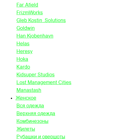
Far Afield
FrizmWorks
Gleb Kostin .Solutions
Goldwin
Han Kjobenhavn
Helas
Heresy
Hoka
Kardo
Kidsuper Studios
Lost Management Cities
Manastash
Женское
Вся одежда
Верхняя одежда
Комбинезоны
Жилеты
Рубашки и овершоты