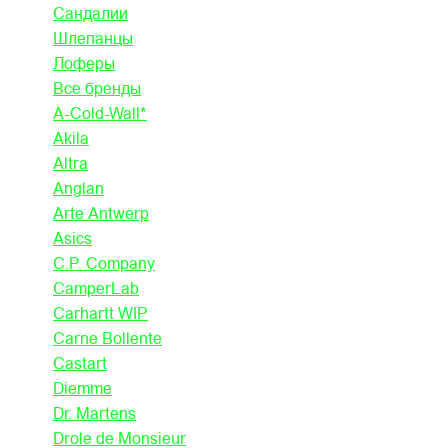
Сандалии
Шлепанцы
Лоферы
Все бренды
A-Cold-Wall*
Akila
Altra
Anglan
Arte Antwerp
Asics
C.P. Company
CamperLab
Carhartt WIP
Carne Bollente
Castart
Diemme
Dr. Martens
Drole de Monsieur