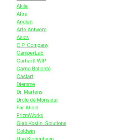
Akila
Altra
Anglan
Arte Antwerp
Asics
C.P. Company
CamperLab
Carhartt WIP
Carne Bollente
Castart
Diemme
Dr. Martens
Drole de Monsieur
Far Afield
FrizmWorks
Gleb Kostin .Solutions
Goldwin
Han Kjobenhavn