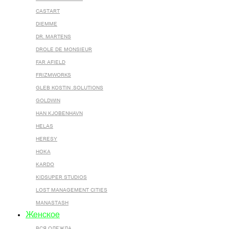
CASTART
DIEMME
DR. MARTENS
DROLE DE MONSIEUR
FAR AFIELD
FRIZMWORKS
GLEB KOSTIN .SOLUTIONS
GOLDWIN
HAN KJOBENHAVN
HELAS
HERESY
HOKA
KARDO
KIDSUPER STUDIOS
LOST MANAGEMENT CITIES
MANASTASH
Женское
ВСЯ ОДЕЖДА