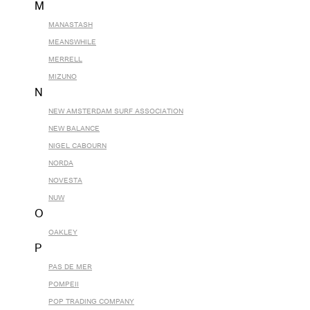
M
MANASTASH
MEANSWHILE
MERRELL
MIZUNO
N
NEW AMSTERDAM SURF ASSOCIATION
NEW BALANCE
NIGEL CABOURN
NORDA
NOVESTA
NUW
O
OAKLEY
P
PAS DE MER
POMPEII
POP TRADING COMPANY