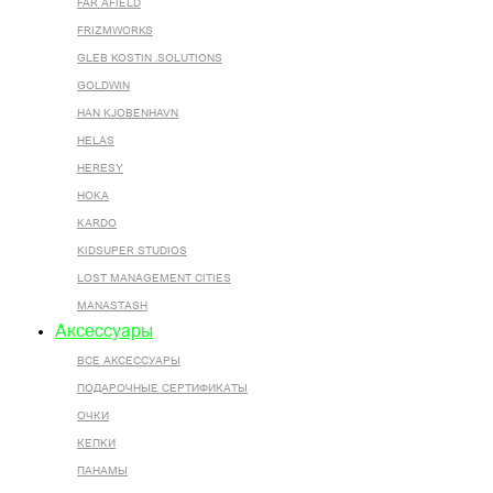
FAR AFIELD
FRIZMWORKS
GLEB KOSTIN .SOLUTIONS
GOLDWIN
HAN KJOBENHAVN
HELAS
HERESY
HOKA
KARDO
KIDSUPER STUDIOS
LOST MANAGEMENT CITIES
MANASTASH
Аксессуары
ВСЕ AКСЕССУАРЫ
ПОДАРОЧНЫЕ СЕРТИФИКАТЫ
ОЧКИ
КЕПКИ
ПАНАМЫ