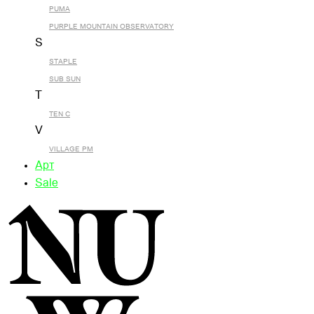
PUMA
PURPLE MOUNTAIN OBSERVATORY
S
STAPLE
SUB SUN
T
TEN C
V
VILLAGE PM
Арт
Sale