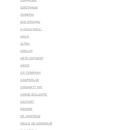
САНДАЛИИ
ШЛЕПАНЦЫ
ЛОФЕРЫ
ВСЕ БРЕНДЫ
A-COLD-WALL*
AKILA
ALTRA
ANGLAN
ARTE ANTWERP
ASICS
C.P. COMPANY
CAMPERLAB
CARHARTT WIP
CARNE BOLLENTE
CASTART
DIEMME
DR. MARTENS
DROLE DE MONSIEUR