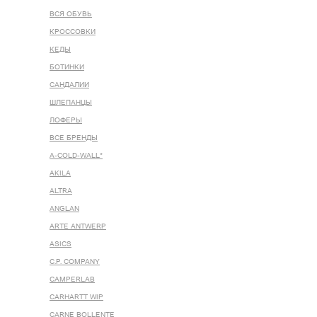
ВСЯ ОБУВЬ
КРОССОВКИ
КЕДЫ
БОТИНКИ
САНДАЛИИ
ШЛЕПАНЦЫ
ЛОФЕРЫ
ВСЕ БРЕНДЫ
A-COLD-WALL*
AKILA
ALTRA
ANGLAN
ARTE ANTWERP
ASICS
C.P. COMPANY
CAMPERLAB
CARHARTT WIP
CARNE BOLLENTE