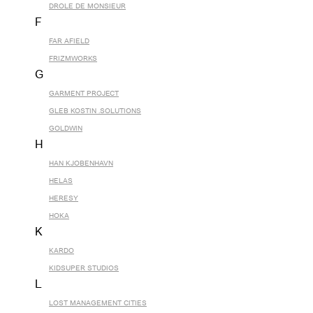
DROLE DE MONSIEUR
F
FAR AFIELD
FRIZMWORKS
G
GARMENT PROJECT
GLEB KOSTIN .SOLUTIONS
GOLDWIN
H
HAN KJOBENHAVN
HELAS
HERESY
HOKA
K
KARDO
KIDSUPER STUDIOS
L
LOST MANAGEMENT CITIES