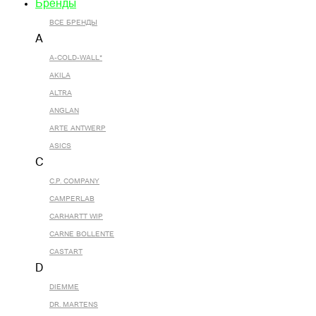
Бренды
ВСЕ БРЕНДЫ
A
A-COLD-WALL*
AKILA
ALTRA
ANGLAN
ARTE ANTWERP
ASICS
C
C.P. COMPANY
CAMPERLAB
CARHARTT WIP
CARNE BOLLENTE
CASTART
D
DIEMME
DR. MARTENS