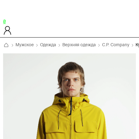
0
Мужское
Одежда
Верхняя одежда
C.P. Company
К