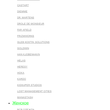
CASTART
DIEMME
DR. MARTENS
DROLE DE MONSIEUR
FAR AFIELD
FRIZMWORKS
GLEB KOSTIN .SOLUTIONS
GOLDWIN
HAN KJOBENHAVN
HELAS
HERESY
HOKA
KARDO
KIDSUPER STUDIOS
LOST MANAGEMENT CITIES
MANASTASH
Женское
ВСЯ ОДЕЖДА