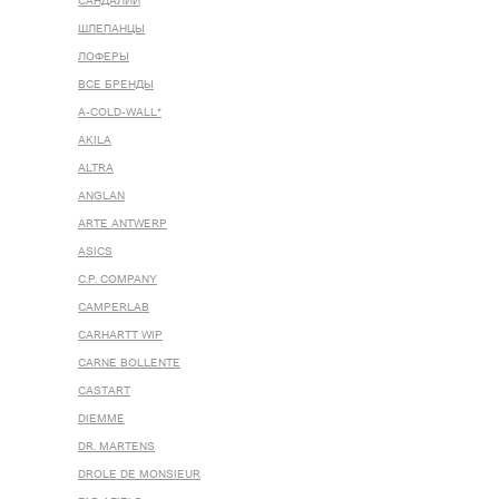
САНДАЛИИ
ШЛЕПАНЦЫ
ЛОФЕРЫ
ВСЕ БРЕНДЫ
A-COLD-WALL*
AKILA
ALTRA
ANGLAN
ARTE ANTWERP
ASICS
C.P. COMPANY
CAMPERLAB
CARHARTT WIP
CARNE BOLLENTE
CASTART
DIEMME
DR. MARTENS
DROLE DE MONSIEUR