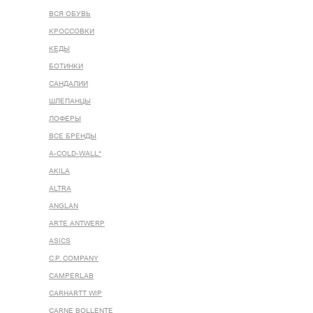
ВСЯ ОБУВЬ
КРОССОВКИ
КЕДЫ
БОТИНКИ
САНДАЛИИ
ШЛЕПАНЦЫ
ЛОФЕРЫ
ВСЕ БРЕНДЫ
A-COLD-WALL*
AKILA
ALTRA
ANGLAN
ARTE ANTWERP
ASICS
C.P. COMPANY
CAMPERLAB
CARHARTT WIP
CARNE BOLLENTE