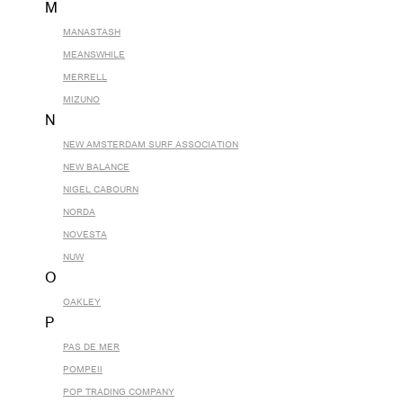
M
MANASTASH
MEANSWHILE
MERRELL
MIZUNO
N
NEW AMSTERDAM SURF ASSOCIATION
NEW BALANCE
NIGEL CABOURN
NORDA
NOVESTA
NUW
O
OAKLEY
P
PAS DE MER
POMPEII
POP TRADING COMPANY