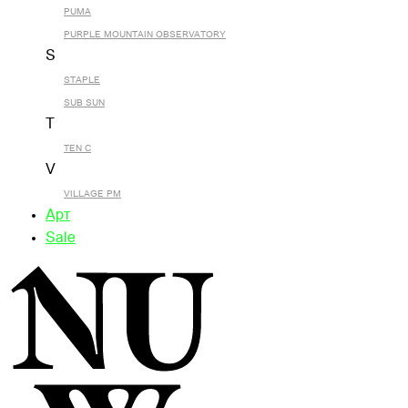
PUMA
PURPLE MOUNTAIN OBSERVATORY
S
STAPLE
SUB SUN
T
TEN C
V
VILLAGE PM
Арт
Sale