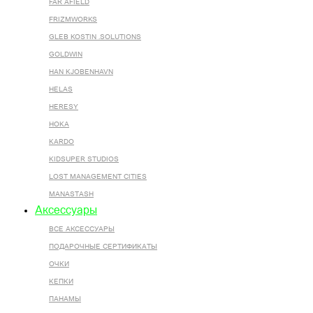
FAR AFIELD
FRIZMWORKS
GLEB KOSTIN .SOLUTIONS
GOLDWIN
HAN KJOBENHAVN
HELAS
HERESY
HOKA
KARDO
KIDSUPER STUDIOS
LOST MANAGEMENT CITIES
MANASTASH
Аксессуары
ВСЕ AКСЕССУАРЫ
ПОДАРОЧНЫЕ СЕРТИФИКАТЫ
ОЧКИ
КЕПКИ
ПАНАМЫ