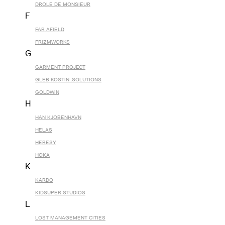
DROLE DE MONSIEUR
F
FAR AFIELD
FRIZMWORKS
G
GARMENT PROJECT
GLEB KOSTIN .SOLUTIONS
GOLDWIN
H
HAN KJOBENHAVN
HELAS
HERESY
HOKA
K
KARDO
KIDSUPER STUDIOS
L
LOST MANAGEMENT CITIES