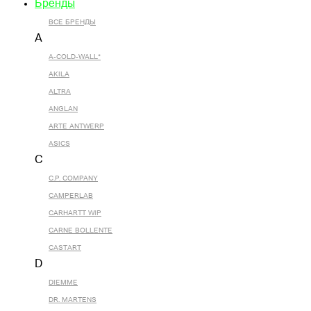
Бренды
ВСЕ БРЕНДЫ
A
A-COLD-WALL*
AKILA
ALTRA
ANGLAN
ARTE ANTWERP
ASICS
C
C.P. COMPANY
CAMPERLAB
CARHARTT WIP
CARNE BOLLENTE
CASTART
D
DIEMME
DR. MARTENS