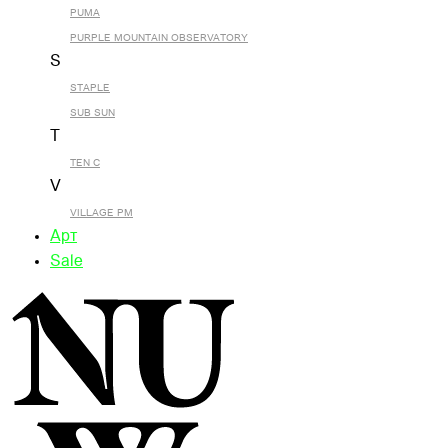
PUMA
PURPLE MOUNTAIN OBSERVATORY
S
STAPLE
SUB SUN
T
TEN C
V
VILLAGE PM
Арт
Sale