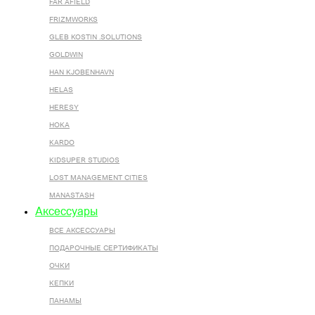
FAR AFIELD
FRIZMWORKS
GLEB KOSTIN .SOLUTIONS
GOLDWIN
HAN KJOBENHAVN
HELAS
HERESY
HOKA
KARDO
KIDSUPER STUDIOS
LOST MANAGEMENT CITIES
MANASTASH
Аксессуары
ВСЕ AКСЕССУАРЫ
ПОДАРОЧНЫЕ СЕРТИФИКАТЫ
ОЧКИ
КЕПКИ
ПАНАМЫ