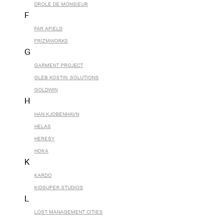
DROLE DE MONSIEUR
F
FAR AFIELD
FRIZMWORKS
G
GARMENT PROJECT
GLEB KOSTIN .SOLUTIONS
GOLDWIN
H
HAN KJOBENHAVN
HELAS
HERESY
HOKA
K
KARDO
KIDSUPER STUDIOS
L
LOST MANAGEMENT CITIES