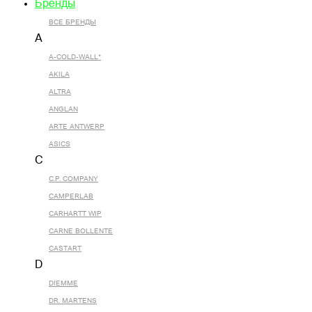
Бренды
ВСЕ БРЕНДЫ
A
A-COLD-WALL*
AKILA
ALTRA
ANGLAN
ARTE ANTWERP
ASICS
C
C.P. COMPANY
CAMPERLAB
CARHARTT WIP
CARNE BOLLENTE
CASTART
D
DIEMME
DR. MARTENS