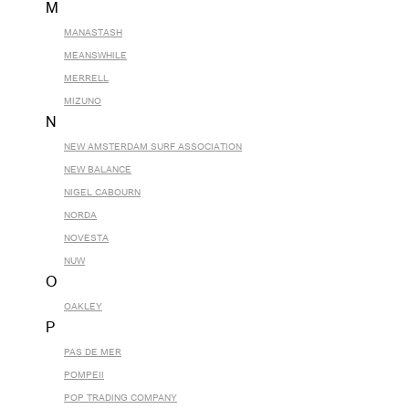
M
MANASTASH
MEANSWHILE
MERRELL
MIZUNO
N
NEW AMSTERDAM SURF ASSOCIATION
NEW BALANCE
NIGEL CABOURN
NORDA
NOVESTA
NUW
O
OAKLEY
P
PAS DE MER
POMPEII
POP TRADING COMPANY