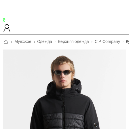
0
Мужское
Одежда
Верхняя одежда
C.P. Company
К