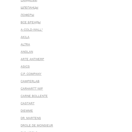
САНДАЛИИ
ШЛЕПАНЦЫ
ЛОФЕРЫ
ВСЕ БРЕНДЫ
A-COLD-WALL*
AKILA
ALTRA
ANGLAN
ARTE ANTWERP
ASICS
C.P. COMPANY
CAMPERLAB
CARHARTT WIP
CARNE BOLLENTE
CASTART
DIEMME
DR. MARTENS
DROLE DE MONSIEUR