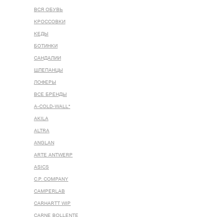
ВСЯ ОБУВЬ
КРОССОВКИ
КЕДЫ
БОТИНКИ
САНДАЛИИ
ШЛЕПАНЦЫ
ЛОФЕРЫ
ВСЕ БРЕНДЫ
A-COLD-WALL*
AKILA
ALTRA
ANGLAN
ARTE ANTWERP
ASICS
C.P. COMPANY
CAMPERLAB
CARHARTT WIP
CARNE BOLLENTE