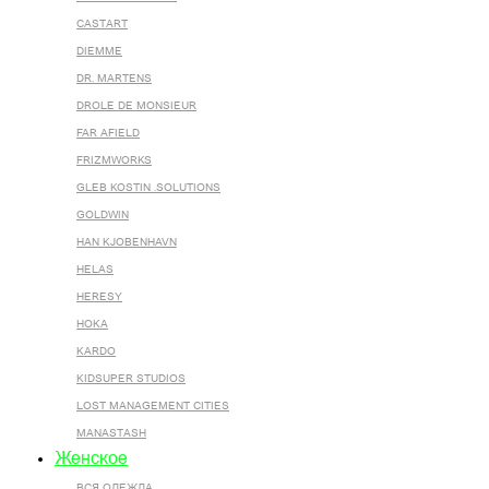
CASTART
DIEMME
DR. MARTENS
DROLE DE MONSIEUR
FAR AFIELD
FRIZMWORKS
GLEB KOSTIN .SOLUTIONS
GOLDWIN
HAN KJOBENHAVN
HELAS
HERESY
HOKA
KARDO
KIDSUPER STUDIOS
LOST MANAGEMENT CITIES
MANASTASH
Женское
ВСЯ ОДЕЖДА