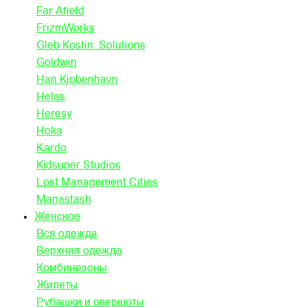
Far Afield
FrizmWorks
Gleb Kostin .Solutions
Goldwin
Han Kjobenhavn
Helas
Heresy
Hoka
Kardo
Kidsuper Studios
Lost Management Cities
Manastash
Женское
Вся одежда
Верхняя одежда
Комбинезоны
Жилеты
Рубашки и овершоты