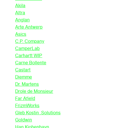
Akila
Altra
Anglan
Arte Antwerp
Asics
C.P. Company
CamperLab
Carhartt WIP
Carne Bollente
Castart
Diemme
Dr. Martens
Drole de Monsieur
Far Afield
FrizmWorks
Gleb Kostin .Solutions
Goldwin
Han Kjobenhavn