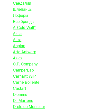
Сандалии
Шлепанцы
Лоферы
Все бренды
A-Cold-Wall*
Akila
Altra
Anglan
Arte Antwerp
Asics
C.P. Company
CamperLab
Carhartt WIP
Carne Bollente
Castart
Diemme
Dr. Martens
Drole de Monsieur