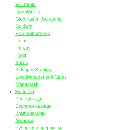
Far Afield
FrizmWorks
Gleb Kostin .Solutions
Goldwin
Han Kjobenhavn
Helas
Heresy
Hoka
Kardo
Kidsuper Studios
Lost Management Cities
Manastash
Женское
Вся одежда
Верхняя одежда
Комбинезоны
Жилеты
Рубашки и овершоты