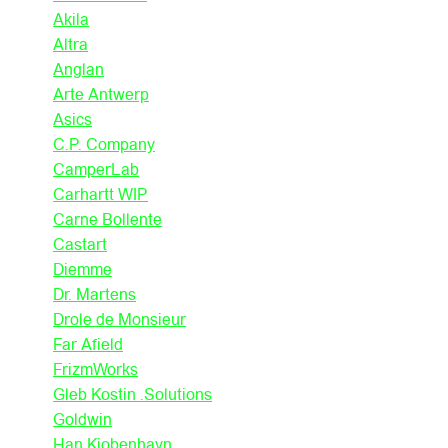
Akila
Altra
Anglan
Arte Antwerp
Asics
C.P. Company
CamperLab
Carhartt WIP
Carne Bollente
Castart
Diemme
Dr. Martens
Drole de Monsieur
Far Afield
FrizmWorks
Gleb Kostin .Solutions
Goldwin
Han Kjobenhavn