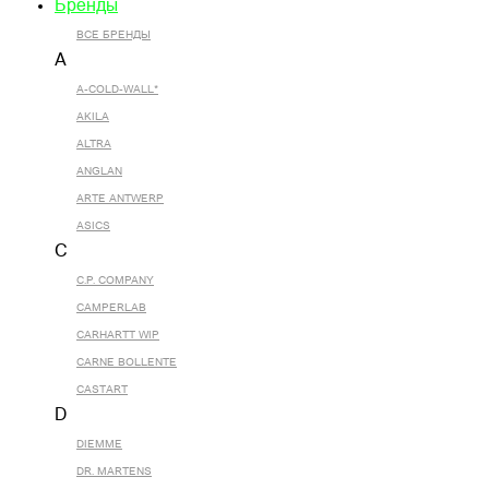
Бренды
ВСЕ БРЕНДЫ
A
A-COLD-WALL*
AKILA
ALTRA
ANGLAN
ARTE ANTWERP
ASICS
C
C.P. COMPANY
CAMPERLAB
CARHARTT WIP
CARNE BOLLENTE
CASTART
D
DIEMME
DR. MARTENS