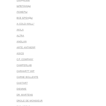
САНДАЛИИ
ШЛЕПАНЦЫ
ЛОФЕРЫ
ВСЕ БРЕНДЫ
A-COLD-WALL*
AKILA
ALTRA
ANGLAN
ARTE ANTWERP
ASICS
C.P. COMPANY
CAMPERLAB
CARHARTT WIP
CARNE BOLLENTE
CASTART
DIEMME
DR. MARTENS
DROLE DE MONSIEUR