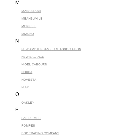
M
MANASTASH
MEANSWHILE
MERRELL
MIZUNO
N
NEW AMSTERDAM SURF ASSOCIATION
NEW BALANCE
NIGEL CABOURN
NORDA
NOVESTA
NUW
O
OAKLEY
P
PAS DE MER
POMPEII
POP TRADING COMPANY