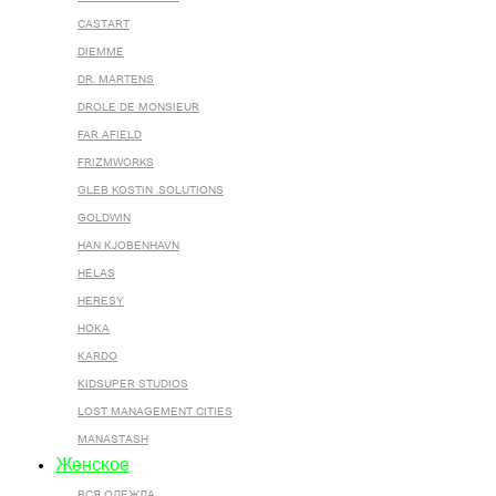
CASTART
DIEMME
DR. MARTENS
DROLE DE MONSIEUR
FAR AFIELD
FRIZMWORKS
GLEB KOSTIN .SOLUTIONS
GOLDWIN
HAN KJOBENHAVN
HELAS
HERESY
HOKA
KARDO
KIDSUPER STUDIOS
LOST MANAGEMENT CITIES
MANASTASH
Женское
ВСЯ ОДЕЖДА