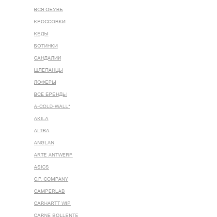
ВСЯ ОБУВЬ
КРОССОВКИ
КЕДЫ
БОТИНКИ
САНДАЛИИ
ШЛЕПАНЦЫ
ЛОФЕРЫ
ВСЕ БРЕНДЫ
A-COLD-WALL*
AKILA
ALTRA
ANGLAN
ARTE ANTWERP
ASICS
C.P. COMPANY
CAMPERLAB
CARHARTT WIP
CARNE BOLLENTE