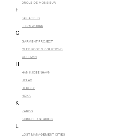
DROLE DE MONSIEUR
F
FAR AFIELD
FRIZMWORKS
G
GARMENT PROJECT
GLEB KOSTIN .SOLUTIONS
GOLDWIN
H
HAN KJOBENHAVN
HELAS
HERESY
HOKA
K
KARDO
KIDSUPER STUDIOS
L
LOST MANAGEMENT CITIES