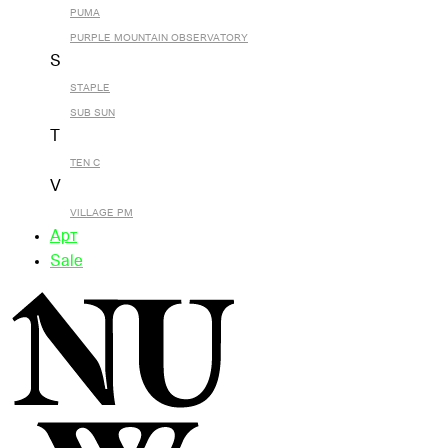
PUMA
PURPLE MOUNTAIN OBSERVATORY
S
STAPLE
SUB SUN
T
TEN C
V
VILLAGE PM
Арт
Sale