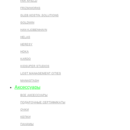
FAR AFIELD
FRIZMWORKS
GLEB KOSTIN .SOLUTIONS
GOLDWIN
HAN KJOBENHAVN
HELAS
HERESY
HOKA
KARDO
KIDSUPER STUDIOS
LOST MANAGEMENT CITIES
MANASTASH
Аксессуары
ВСЕ AКСЕССУАРЫ
ПОДАРОЧНЫЕ СЕРТИФИКАТЫ
ОЧКИ
КЕПКИ
ПАНАМЫ