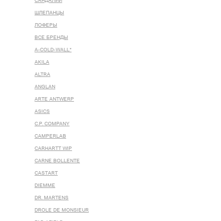
САНДАЛИИ
ШЛЕПАНЦЫ
ЛОФЕРЫ
ВСЕ БРЕНДЫ
A-COLD-WALL*
AKILA
ALTRA
ANGLAN
ARTE ANTWERP
ASICS
C.P. COMPANY
CAMPERLAB
CARHARTT WIP
CARNE BOLLENTE
CASTART
DIEMME
DR. MARTENS
DROLE DE MONSIEUR