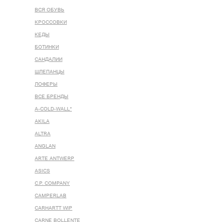
ВСЯ ОБУВЬ
КРОССОВКИ
КЕДЫ
БОТИНКИ
САНДАЛИИ
ШЛЕПАНЦЫ
ЛОФЕРЫ
ВСЕ БРЕНДЫ
A-COLD-WALL*
AKILA
ALTRA
ANGLAN
ARTE ANTWERP
ASICS
C.P. COMPANY
CAMPERLAB
CARHARTT WIP
CARNE BOLLENTE