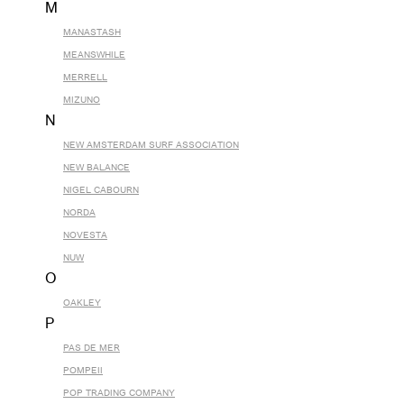
M
MANASTASH
MEANSWHILE
MERRELL
MIZUNO
N
NEW AMSTERDAM SURF ASSOCIATION
NEW BALANCE
NIGEL CABOURN
NORDA
NOVESTA
NUW
O
OAKLEY
P
PAS DE MER
POMPEII
POP TRADING COMPANY