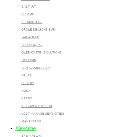
CASTART
DIEMME
DR. MARTENS
DROLE DE MONSIEUR
FAR AFIELD
FRIZMWORKS
GLEB KOSTIN .SOLUTIONS
GOLDWIN
HAN KJOBENHAVN
HELAS
HERESY
HOKA
KARDO
KIDSUPER STUDIOS
LOST MANAGEMENT CITIES
MANASTASH
Женское
ВСЯ ОДЕЖДА