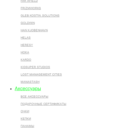
FAR AFIELD
FRIZMWORKS
GLEB KOSTIN .SOLUTIONS
GOLDWIN
HAN KJOBENHAVN
HELAS
HERESY
HOKA
KARDO
KIDSUPER STUDIOS
LOST MANAGEMENT CITIES
MANASTASH
Аксессуары
ВСЕ AКСЕССУАРЫ
ПОДАРОЧНЫЕ СЕРТИФИКАТЫ
ОЧКИ
КЕПКИ
ПАНАМЫ