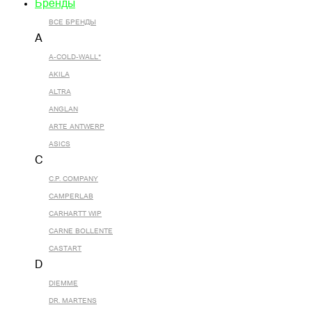
Бренды
ВСЕ БРЕНДЫ
A
A-COLD-WALL*
AKILA
ALTRA
ANGLAN
ARTE ANTWERP
ASICS
C
C.P. COMPANY
CAMPERLAB
CARHARTT WIP
CARNE BOLLENTE
CASTART
D
DIEMME
DR. MARTENS