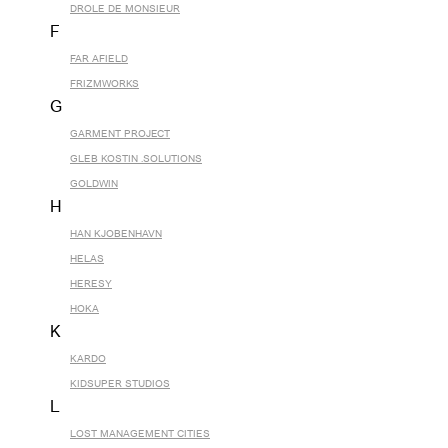
DROLE DE MONSIEUR
F
FAR AFIELD
FRIZMWORKS
G
GARMENT PROJECT
GLEB KOSTIN .SOLUTIONS
GOLDWIN
H
HAN KJOBENHAVN
HELAS
HERESY
HOKA
K
KARDO
KIDSUPER STUDIOS
L
LOST MANAGEMENT CITIES