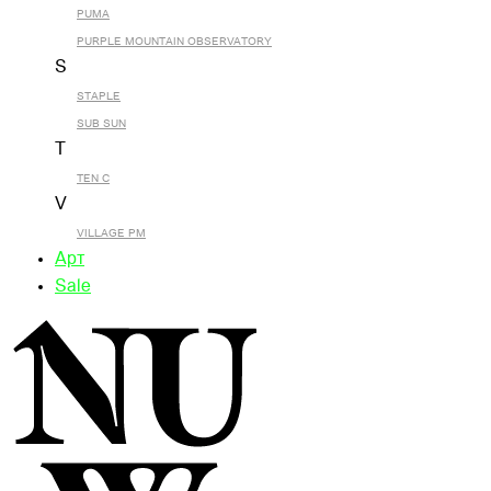
PUMA
PURPLE MOUNTAIN OBSERVATORY
S
STAPLE
SUB SUN
T
TEN C
V
VILLAGE PM
Арт
Sale