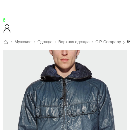
0
Мужское
Одежда
Верхняя одежда
C.P. Company
К