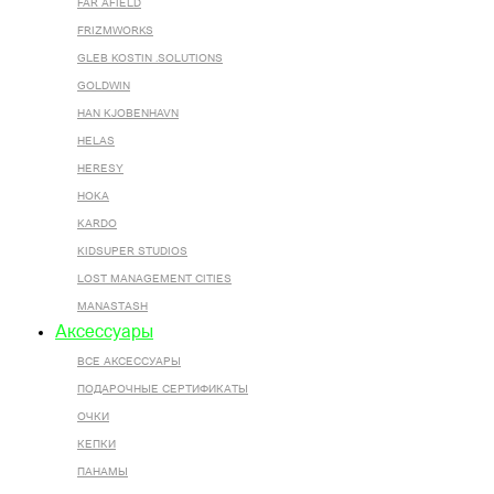
FAR AFIELD
FRIZMWORKS
GLEB KOSTIN .SOLUTIONS
GOLDWIN
HAN KJOBENHAVN
HELAS
HERESY
HOKA
KARDO
KIDSUPER STUDIOS
LOST MANAGEMENT CITIES
MANASTASH
Аксессуары
ВСЕ AКСЕССУАРЫ
ПОДАРОЧНЫЕ СЕРТИФИКАТЫ
ОЧКИ
КЕПКИ
ПАНАМЫ