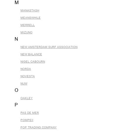
M
MANASTASH
MEANSWHILE
MERRELL
MIZUNO
N
NEW AMSTERDAM SURF ASSOCIATION
NEW BALANCE
NIGEL CABOURN
NORDA
NOVESTA
NUW
O
OAKLEY
P
PAS DE MER
POMPEII
POP TRADING COMPANY