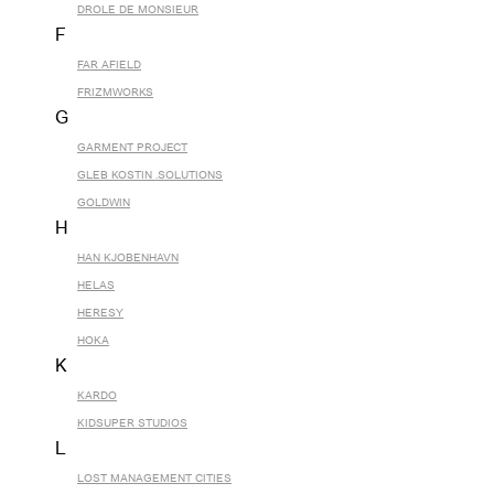
DROLE DE MONSIEUR
F
FAR AFIELD
FRIZMWORKS
G
GARMENT PROJECT
GLEB KOSTIN .SOLUTIONS
GOLDWIN
H
HAN KJOBENHAVN
HELAS
HERESY
HOKA
K
KARDO
KIDSUPER STUDIOS
L
LOST MANAGEMENT CITIES