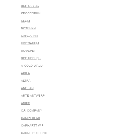
ВСЯ ОБУВЬ
КРОССОВКИ
КЕДЫ
БОТИНКИ
САНДАЛИИ
ШЛЕПАНЦЫ
ЛОФЕРЫ
ВСЕ БРЕНДЫ
A-COLD-WALL*
AKILA
ALTRA
ANGLAN
ARTE ANTWERP
ASICS
C.P. COMPANY
CAMPERLAB
CARHARTT WIP
CARNE BOLLENTE