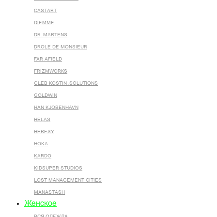
CASTART
DIEMME
DR. MARTENS
DROLE DE MONSIEUR
FAR AFIELD
FRIZMWORKS
GLEB KOSTIN .SOLUTIONS
GOLDWIN
HAN KJOBENHAVN
HELAS
HERESY
HOKA
KARDO
KIDSUPER STUDIOS
LOST MANAGEMENT CITIES
MANASTASH
Женское
ВСЯ ОДЕЖДА