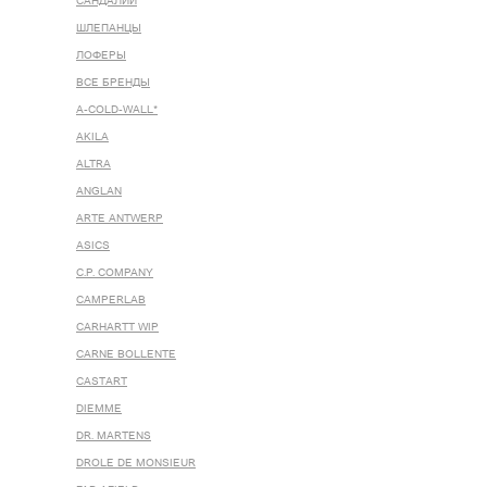
САНДАЛИИ
ШЛЕПАНЦЫ
ЛОФЕРЫ
ВСЕ БРЕНДЫ
A-COLD-WALL*
AKILA
ALTRA
ANGLAN
ARTE ANTWERP
ASICS
C.P. COMPANY
CAMPERLAB
CARHARTT WIP
CARNE BOLLENTE
CASTART
DIEMME
DR. MARTENS
DROLE DE MONSIEUR