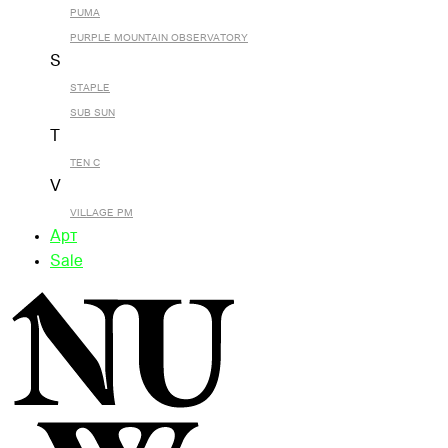
PUMA
PURPLE MOUNTAIN OBSERVATORY
S
STAPLE
SUB SUN
T
TEN C
V
VILLAGE PM
Арт
Sale