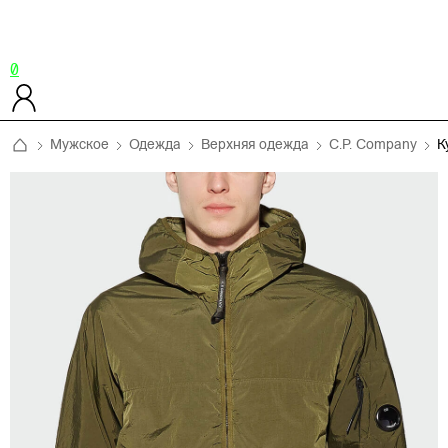
0
Мужское
Одежда
Верхняя одежда
C.P. Company
К