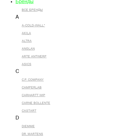
Бренды
ВСЕ БРЕНДЫ
A
A-COLD-WALL*
AKILA
ALTRA
ANGLAN
ARTE ANTWERP
ASICS
C
C.P. COMPANY
CAMPERLAB
CARHARTT WIP
CARNE BOLLENTE
CASTART
D
DIEMME
DR. MARTENS