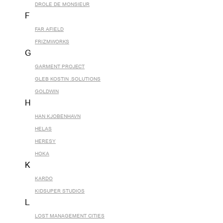
DROLE DE MONSIEUR
F
FAR AFIELD
FRIZMWORKS
G
GARMENT PROJECT
GLEB KOSTIN .SOLUTIONS
GOLDWIN
H
HAN KJOBENHAVN
HELAS
HERESY
HOKA
K
KARDO
KIDSUPER STUDIOS
L
LOST MANAGEMENT CITIES