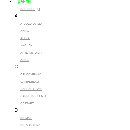
Бренды
ВСЕ БРЕНДЫ
A
A-COLD-WALL*
AKILA
ALTRA
ANGLAN
ARTE ANTWERP
ASICS
C
C.P. COMPANY
CAMPERLAB
CARHARTT WIP
CARNE BOLLENTE
CASTART
D
DIEMME
DR. MARTENS