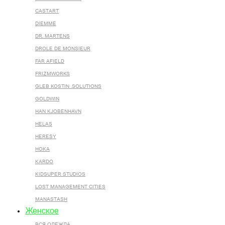
CASTART
DIEMME
DR. MARTENS
DROLE DE MONSIEUR
FAR AFIELD
FRIZMWORKS
GLEB KOSTIN .SOLUTIONS
GOLDWIN
HAN KJOBENHAVN
HELAS
HERESY
HOKA
KARDO
KIDSUPER STUDIOS
LOST MANAGEMENT CITIES
MANASTASH
Женское
ВСЯ ОДЕЖДА