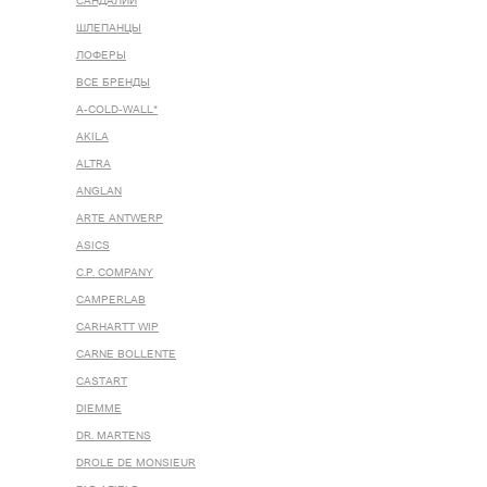
САНДАЛИИ
ШЛЕПАНЦЫ
ЛОФЕРЫ
ВСЕ БРЕНДЫ
A-COLD-WALL*
AKILA
ALTRA
ANGLAN
ARTE ANTWERP
ASICS
C.P. COMPANY
CAMPERLAB
CARHARTT WIP
CARNE BOLLENTE
CASTART
DIEMME
DR. MARTENS
DROLE DE MONSIEUR