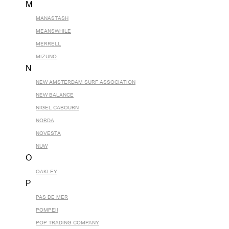
M
MANASTASH
MEANSWHILE
MERRELL
MIZUNO
N
NEW AMSTERDAM SURF ASSOCIATION
NEW BALANCE
NIGEL CABOURN
NORDA
NOVESTA
NUW
O
OAKLEY
P
PAS DE MER
POMPEII
POP TRADING COMPANY