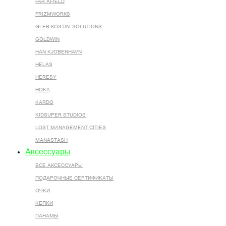
FAR AFIELD
FRIZMWORKS
GLEB KOSTIN .SOLUTIONS
GOLDWIN
HAN KJOBENHAVN
HELAS
HERESY
HOKA
KARDO
KIDSUPER STUDIOS
LOST MANAGEMENT CITIES
MANASTASH
Аксессуары
ВСЕ AКСЕССУАРЫ
ПОДАРОЧНЫЕ СЕРТИФИКАТЫ
ОЧКИ
КЕПКИ
ПАНАМЫ