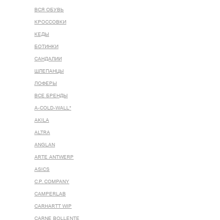
ВСЯ ОБУВЬ
КРОССОВКИ
КЕДЫ
БОТИНКИ
САНДАЛИИ
ШЛЕПАНЦЫ
ЛОФЕРЫ
ВСЕ БРЕНДЫ
A-COLD-WALL*
AKILA
ALTRA
ANGLAN
ARTE ANTWERP
ASICS
C.P. COMPANY
CAMPERLAB
CARHARTT WIP
CARNE BOLLENTE