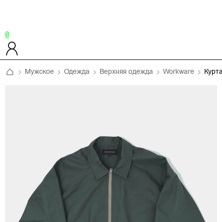
0
Мужское
Одежда
Верхняя одежда
Workware
Курт