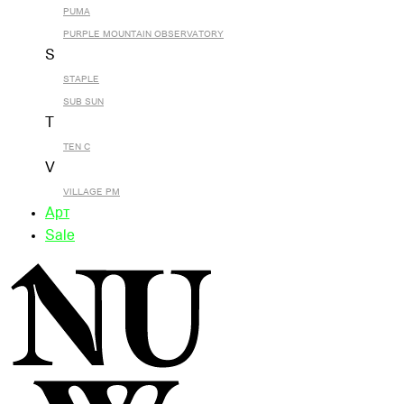
PUMA
PURPLE MOUNTAIN OBSERVATORY
S
STAPLE
SUB SUN
T
TEN C
V
VILLAGE PM
Арт
Sale