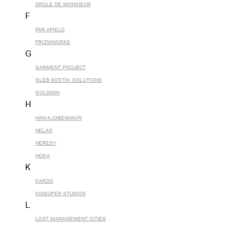
DROLE DE MONSIEUR
F
FAR AFIELD
FRIZMWORKS
G
GARMENT PROJECT
GLEB KOSTIN .SOLUTIONS
GOLDWIN
H
HAN KJOBENHAVN
HELAS
HERESY
HOKA
K
KARDO
KIDSUPER STUDIOS
L
LOST MANAGEMENT CITIES