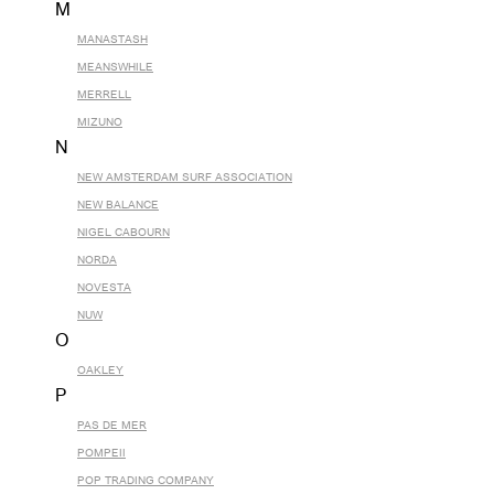
M
MANASTASH
MEANSWHILE
MERRELL
MIZUNO
N
NEW AMSTERDAM SURF ASSOCIATION
NEW BALANCE
NIGEL CABOURN
NORDA
NOVESTA
NUW
O
OAKLEY
P
PAS DE MER
POMPEII
POP TRADING COMPANY