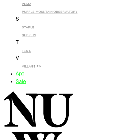
PUMA
PURPLE MOUNTAIN OBSERVATORY
S
STAPLE
SUB SUN
T
TEN C
V
VILLAGE PM
Арт
Sale