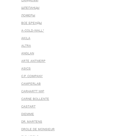
САНДАЛИИ
ШЛЕПАНЦЫ
ЛОФЕРЫ
ВСЕ БРЕНДЫ
A-COLD-WALL*
AKILA
ALTRA
ANGLAN
ARTE ANTWERP
ASICS
C.P. COMPANY
CAMPERLAB
CARHARTT WIP
CARNE BOLLENTE
CASTART
DIEMME
DR. MARTENS
DROLE DE MONSIEUR