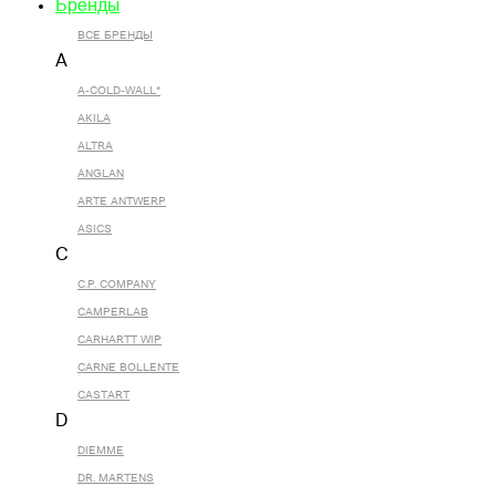
Бренды
ВСЕ БРЕНДЫ
A
A-COLD-WALL*
AKILA
ALTRA
ANGLAN
ARTE ANTWERP
ASICS
C
C.P. COMPANY
CAMPERLAB
CARHARTT WIP
CARNE BOLLENTE
CASTART
D
DIEMME
DR. MARTENS