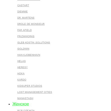
CASTART
DIEMME
DR. MARTENS
DROLE DE MONSIEUR
FAR AFIELD
FRIZMWORKS
GLEB KOSTIN .SOLUTIONS
GOLDWIN
HAN KJOBENHAVN
HELAS
HERESY
HOKA
KARDO
KIDSUPER STUDIOS
LOST MANAGEMENT CITIES
MANASTASH
Женское
ВСЯ ОДЕЖДА