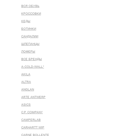
ВСЯ ОБУВЬ
КРОССОВКИ
КЕДЫ
БОТИНКИ
САНДАЛИИ
ШЛЕПАНЦЫ
ЛОФЕРЫ
ВСЕ БРЕНДЫ
A-COLD-WALL*
AKILA
ALTRA
ANGLAN
ARTE ANTWERP
ASICS
C.P. COMPANY
CAMPERLAB
CARHARTT WIP
CARNE BOLLENTE