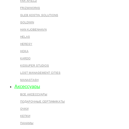
FAR AFIELD
FRIZMWORKS
GLEB KOSTIN .SOLUTIONS
GOLDWIN
HAN KJOBENHAVN
HELAS
HERESY
HOKA
KARDO
KIDSUPER STUDIOS
LOST MANAGEMENT CITIES
MANASTASH
Аксессуары
ВСЕ AКСЕССУАРЫ
ПОДАРОЧНЫЕ СЕРТИФИКАТЫ
ОЧКИ
КЕПКИ
ПАНАМЫ