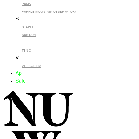
PUMA
PURPLE MOUNTAIN OBSERVATORY
S
STAPLE
SUB SUN
T
TEN C
V
VILLAGE PM
Арт
Sale