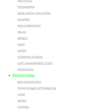
FAR AFIELD
FRIZMWORKS
GLEB KOSTIN .SOLUTIONS
GOLDWIN
HAN KJOBENHAVN
HELAS
HERESY
HOKA
KARDO
KIDSUPER STUDIOS
LOST MANAGEMENT CITIES
MANASTASH
Аксессуары
ВСЕ AКСЕССУАРЫ
ПОДАРОЧНЫЕ СЕРТИФИКАТЫ
ОЧКИ
КЕПКИ
ПАНАМЫ