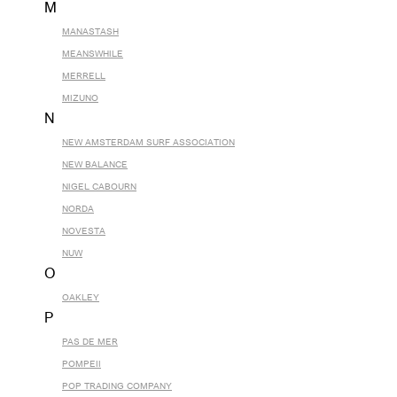
M
MANASTASH
MEANSWHILE
MERRELL
MIZUNO
N
NEW AMSTERDAM SURF ASSOCIATION
NEW BALANCE
NIGEL CABOURN
NORDA
NOVESTA
NUW
O
OAKLEY
P
PAS DE MER
POMPEII
POP TRADING COMPANY