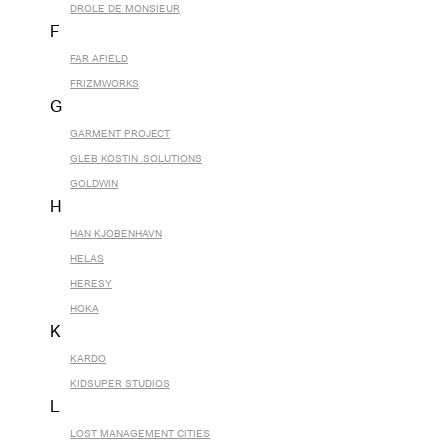
DROLE DE MONSIEUR
F
FAR AFIELD
FRIZMWORKS
G
GARMENT PROJECT
GLEB KOSTIN .SOLUTIONS
GOLDWIN
H
HAN KJOBENHAVN
HELAS
HERESY
HOKA
K
KARDO
KIDSUPER STUDIOS
L
LOST MANAGEMENT CITIES