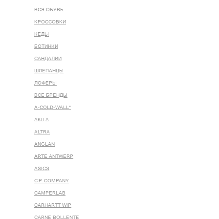
ВСЯ ОБУВЬ
КРОССОВКИ
КЕДЫ
БОТИНКИ
САНДАЛИИ
ШЛЕПАНЦЫ
ЛОФЕРЫ
ВСЕ БРЕНДЫ
A-COLD-WALL*
AKILA
ALTRA
ANGLAN
ARTE ANTWERP
ASICS
C.P. COMPANY
CAMPERLAB
CARHARTT WIP
CARNE BOLLENTE