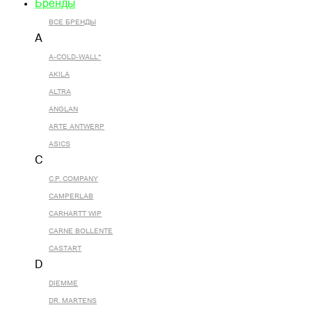
Бренды
ВСЕ БРЕНДЫ
A
A-COLD-WALL*
AKILA
ALTRA
ANGLAN
ARTE ANTWERP
ASICS
C
C.P. COMPANY
CAMPERLAB
CARHARTT WIP
CARNE BOLLENTE
CASTART
D
DIEMME
DR. MARTENS