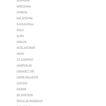
САНДАЛИИ
ШЛЕПАНЦЫ
ЛОФЕРЫ
ВСЕ БРЕНДЫ
A-COLD-WALL*
AKILA
ALTRA
ANGLAN
ARTE ANTWERP
ASICS
C.P. COMPANY
CAMPERLAB
CARHARTT WIP
CARNE BOLLENTE
CASTART
DIEMME
DR. MARTENS
DROLE DE MONSIEUR