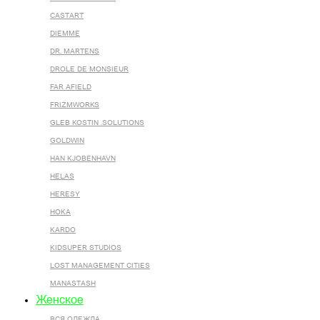
CASTART
DIEMME
DR. MARTENS
DROLE DE MONSIEUR
FAR AFIELD
FRIZMWORKS
GLEB KOSTIN .SOLUTIONS
GOLDWIN
HAN KJOBENHAVN
HELAS
HERESY
HOKA
KARDO
KIDSUPER STUDIOS
LOST MANAGEMENT CITIES
MANASTASH
Женское
ВСЯ ОДЕЖДА