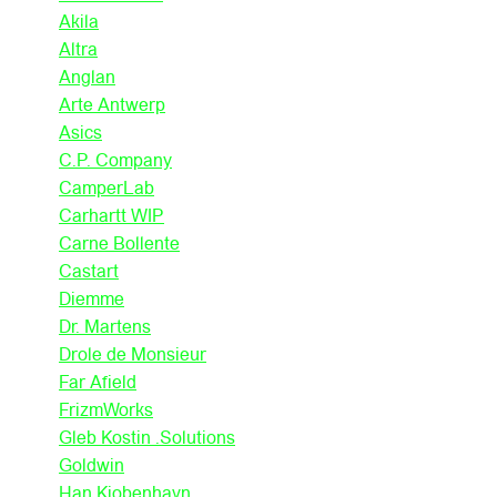
Akila
Altra
Anglan
Arte Antwerp
Asics
C.P. Company
CamperLab
Carhartt WIP
Carne Bollente
Castart
Diemme
Dr. Martens
Drole de Monsieur
Far Afield
FrizmWorks
Gleb Kostin .Solutions
Goldwin
Han Kjobenhavn