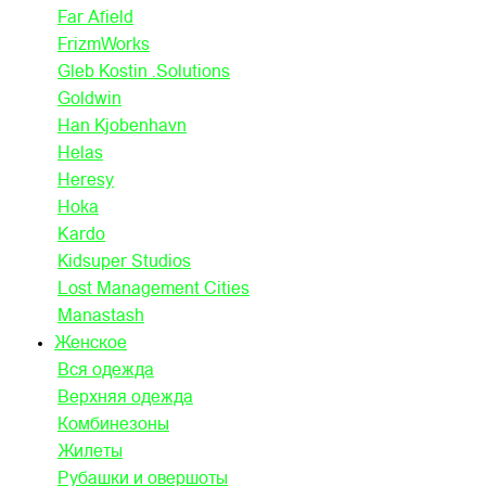
Far Afield
FrizmWorks
Gleb Kostin .Solutions
Goldwin
Han Kjobenhavn
Helas
Heresy
Hoka
Kardo
Kidsuper Studios
Lost Management Cities
Manastash
Женское
Вся одежда
Верхняя одежда
Комбинезоны
Жилеты
Рубашки и овершоты