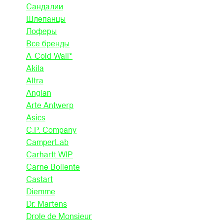
Сандалии
Шлепанцы
Лоферы
Все бренды
A-Cold-Wall*
Akila
Altra
Anglan
Arte Antwerp
Asics
C.P. Company
CamperLab
Carhartt WIP
Carne Bollente
Castart
Diemme
Dr. Martens
Drole de Monsieur