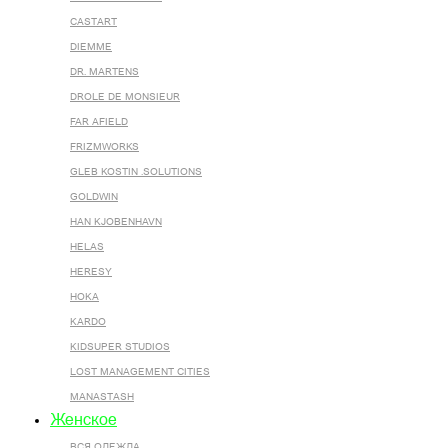
CASTART
DIEMME
DR. MARTENS
DROLE DE MONSIEUR
FAR AFIELD
FRIZMWORKS
GLEB KOSTIN .SOLUTIONS
GOLDWIN
HAN KJOBENHAVN
HELAS
HERESY
HOKA
KARDO
KIDSUPER STUDIOS
LOST MANAGEMENT CITIES
MANASTASH
Женское
ВСЯ ОДЕЖДА