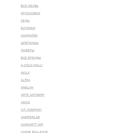
ВСЯ ОБУВЬ
КРОССОВКИ
КЕДЫ
БОТИНКИ
САНДАЛИИ
ШЛЕПАНЦЫ
ЛОФЕРЫ
ВСЕ БРЕНДЫ
A-COLD-WALL*
AKILA
ALTRA
ANGLAN
ARTE ANTWERP
ASICS
C.P. COMPANY
CAMPERLAB
CARHARTT WIP
CARNE BOLLENTE