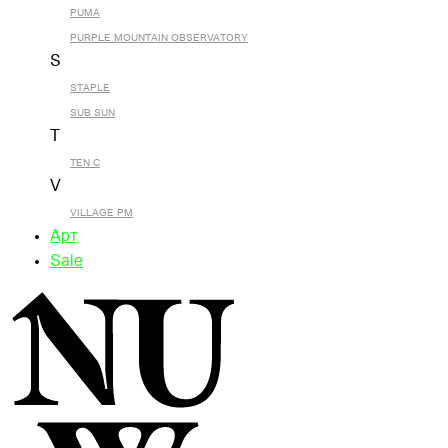
PUMA
PURPLE MOUNTAIN OBSERVATORY
S
STAPLE
SUB SUN
T
TEN C
V
VILLAGE PM
Арт
Sale