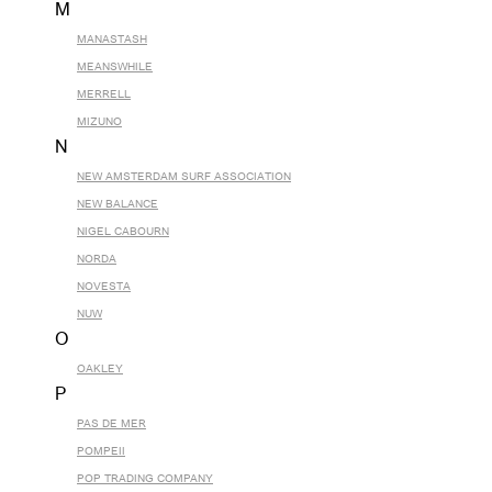
M
MANASTASH
MEANSWHILE
MERRELL
MIZUNO
N
NEW AMSTERDAM SURF ASSOCIATION
NEW BALANCE
NIGEL CABOURN
NORDA
NOVESTA
NUW
O
OAKLEY
P
PAS DE MER
POMPEII
POP TRADING COMPANY