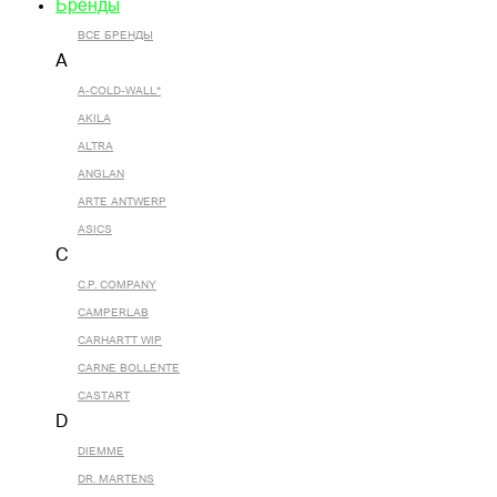
Бренды
ВСЕ БРЕНДЫ
A
A-COLD-WALL*
AKILA
ALTRA
ANGLAN
ARTE ANTWERP
ASICS
C
C.P. COMPANY
CAMPERLAB
CARHARTT WIP
CARNE BOLLENTE
CASTART
D
DIEMME
DR. MARTENS