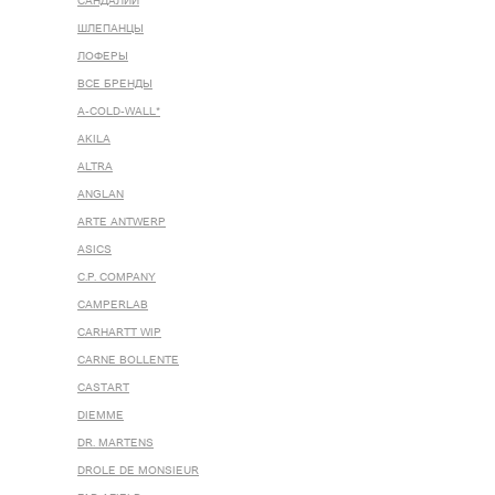
САНДАЛИИ
ШЛЕПАНЦЫ
ЛОФЕРЫ
ВСЕ БРЕНДЫ
A-COLD-WALL*
AKILA
ALTRA
ANGLAN
ARTE ANTWERP
ASICS
C.P. COMPANY
CAMPERLAB
CARHARTT WIP
CARNE BOLLENTE
CASTART
DIEMME
DR. MARTENS
DROLE DE MONSIEUR