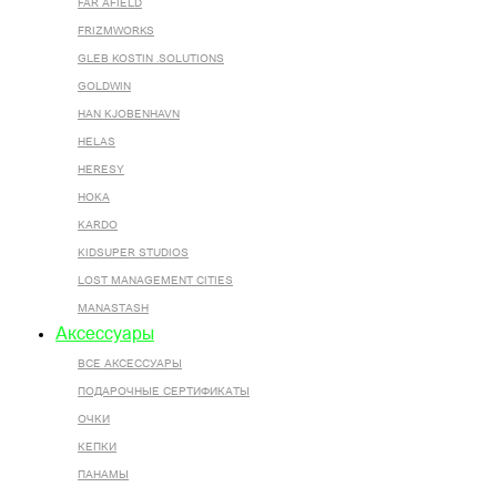
FAR AFIELD
FRIZMWORKS
GLEB KOSTIN .SOLUTIONS
GOLDWIN
HAN KJOBENHAVN
HELAS
HERESY
HOKA
KARDO
KIDSUPER STUDIOS
LOST MANAGEMENT CITIES
MANASTASH
Аксессуары
ВСЕ AКСЕССУАРЫ
ПОДАРОЧНЫЕ СЕРТИФИКАТЫ
ОЧКИ
КЕПКИ
ПАНАМЫ