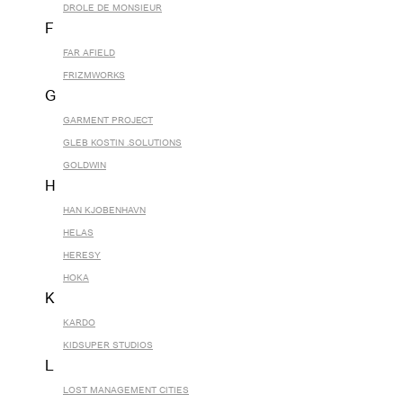
DROLE DE MONSIEUR
F
FAR AFIELD
FRIZMWORKS
G
GARMENT PROJECT
GLEB KOSTIN .SOLUTIONS
GOLDWIN
H
HAN KJOBENHAVN
HELAS
HERESY
HOKA
K
KARDO
KIDSUPER STUDIOS
L
LOST MANAGEMENT CITIES