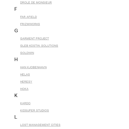
DROLE DE MONSIEUR
F
FAR AFIELD
FRIZMWORKS
G
GARMENT PROJECT
GLEB KOSTIN .SOLUTIONS
GOLDWIN
H
HAN KJOBENHAVN
HELAS
HERESY
HOKA
K
KARDO
KIDSUPER STUDIOS
L
LOST MANAGEMENT CITIES