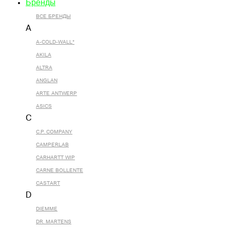
Бренды
ВСЕ БРЕНДЫ
A
A-COLD-WALL*
AKILA
ALTRA
ANGLAN
ARTE ANTWERP
ASICS
C
C.P. COMPANY
CAMPERLAB
CARHARTT WIP
CARNE BOLLENTE
CASTART
D
DIEMME
DR. MARTENS