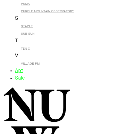
PUMA
PURPLE MOUNTAIN OBSERVATORY
S
STAPLE
SUB SUN
T
TEN C
V
VILLAGE PM
Арт
Sale