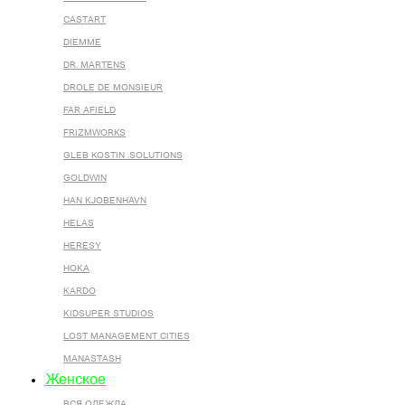
CASTART
DIEMME
DR. MARTENS
DROLE DE MONSIEUR
FAR AFIELD
FRIZMWORKS
GLEB KOSTIN .SOLUTIONS
GOLDWIN
HAN KJOBENHAVN
HELAS
HERESY
HOKA
KARDO
KIDSUPER STUDIOS
LOST MANAGEMENT CITIES
MANASTASH
Женское
ВСЯ ОДЕЖДА