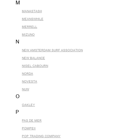
M
MANASTASH
MEANSWHILE
MERRELL
MIZUNO
N
NEW AMSTERDAM SURF ASSOCIATION
NEW BALANCE
NIGEL CABOURN
NORDA
NOVESTA
NUW
O
OAKLEY
P
PAS DE MER
POMPEII
POP TRADING COMPANY