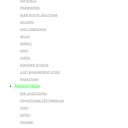
FAR AFIELD
FRIZMWORKS
GLEB KOSTIN .SOLUTIONS
GOLDWIN
HAN KJOBENHAVN
HELAS
HERESY
HOKA
KARDO
KIDSUPER STUDIOS
LOST MANAGEMENT CITIES
MANASTASH
Аксессуары
ВСЕ AКСЕССУАРЫ
ПОДАРОЧНЫЕ СЕРТИФИКАТЫ
ОЧКИ
КЕПКИ
ПАНАМЫ