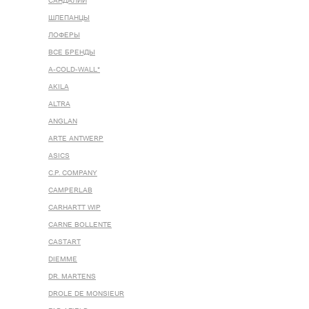
САНДАЛИИ
ШЛЕПАНЦЫ
ЛОФЕРЫ
ВСЕ БРЕНДЫ
A-COLD-WALL*
AKILA
ALTRA
ANGLAN
ARTE ANTWERP
ASICS
C.P. COMPANY
CAMPERLAB
CARHARTT WIP
CARNE BOLLENTE
CASTART
DIEMME
DR. MARTENS
DROLE DE MONSIEUR