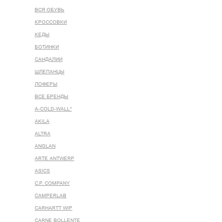
ВСЯ ОБУВЬ
КРОССОВКИ
КЕДЫ
БОТИНКИ
САНДАЛИИ
ШЛЕПАНЦЫ
ЛОФЕРЫ
ВСЕ БРЕНДЫ
A-COLD-WALL*
AKILA
ALTRA
ANGLAN
ARTE ANTWERP
ASICS
C.P. COMPANY
CAMPERLAB
CARHARTT WIP
CARNE BOLLENTE