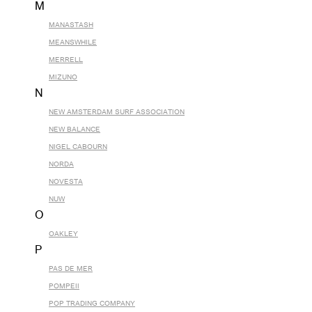
M
MANASTASH
MEANSWHILE
MERRELL
MIZUNO
N
NEW AMSTERDAM SURF ASSOCIATION
NEW BALANCE
NIGEL CABOURN
NORDA
NOVESTA
NUW
O
OAKLEY
P
PAS DE MER
POMPEII
POP TRADING COMPANY