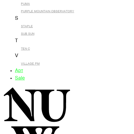
PUMA
PURPLE MOUNTAIN OBSERVATORY
S
STAPLE
SUB SUN
T
TEN C
V
VILLAGE PM
Арт
Sale