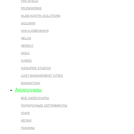
FAR AFIELD
FRIZMWORKS
GLEB KOSTIN .SOLUTIONS
GOLDWIN
HAN KJOBENHAVN
HELAS
HERESY
HOKA
KARDO
KIDSUPER STUDIOS
LOST MANAGEMENT CITIES
MANASTASH
Аксессуары
ВСЕ AКСЕССУАРЫ
ПОДАРОЧНЫЕ СЕРТИФИКАТЫ
ОЧКИ
КЕПКИ
ПАНАМЫ