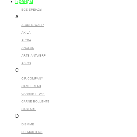
Бренды
ВСЕ БРЕНДЫ
A
A-COLD-WALL*
AKILA
ALTRA
ANGLAN
ARTE ANTWERP
ASICS
C
C.P. COMPANY
CAMPERLAB
CARHARTT WIP
CARNE BOLLENTE
CASTART
D
DIEMME
DR. MARTENS