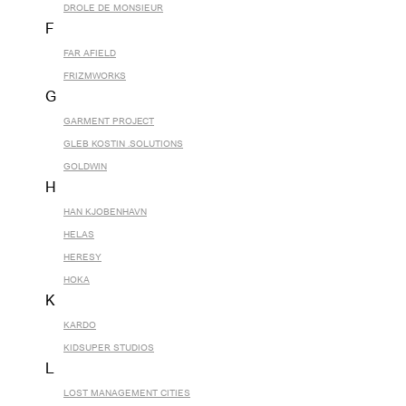
DROLE DE MONSIEUR
F
FAR AFIELD
FRIZMWORKS
G
GARMENT PROJECT
GLEB KOSTIN .SOLUTIONS
GOLDWIN
H
HAN KJOBENHAVN
HELAS
HERESY
HOKA
K
KARDO
KIDSUPER STUDIOS
L
LOST MANAGEMENT CITIES