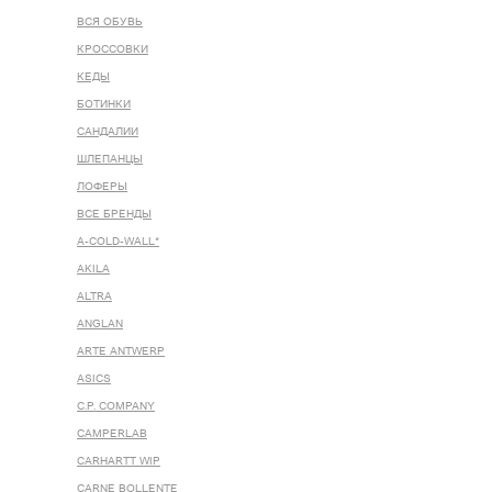
ВСЯ ОБУВЬ
КРОССОВКИ
КЕДЫ
БОТИНКИ
САНДАЛИИ
ШЛЕПАНЦЫ
ЛОФЕРЫ
ВСЕ БРЕНДЫ
A-COLD-WALL*
AKILA
ALTRA
ANGLAN
ARTE ANTWERP
ASICS
C.P. COMPANY
CAMPERLAB
CARHARTT WIP
CARNE BOLLENTE