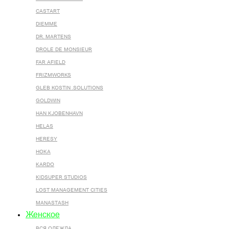
CASTART
DIEMME
DR. MARTENS
DROLE DE MONSIEUR
FAR AFIELD
FRIZMWORKS
GLEB KOSTIN .SOLUTIONS
GOLDWIN
HAN KJOBENHAVN
HELAS
HERESY
HOKA
KARDO
KIDSUPER STUDIOS
LOST MANAGEMENT CITIES
MANASTASH
Женское
ВСЯ ОДЕЖДА