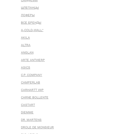
САНДАЛИИ
ШЛЕПАНЦЫ
ЛОФЕРЫ
ВСЕ БРЕНДЫ
A-COLD-WALL*
AKILA
ALTRA
ANGLAN
ARTE ANTWERP
ASICS
C.P. COMPANY
CAMPERLAB
CARHARTT WIP
CARNE BOLLENTE
CASTART
DIEMME
DR. MARTENS
DROLE DE MONSIEUR