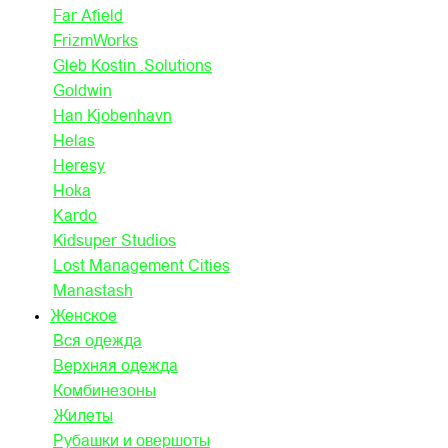
Far Afield
FrizmWorks
Gleb Kostin .Solutions
Goldwin
Han Kjobenhavn
Helas
Heresy
Hoka
Kardo
Kidsuper Studios
Lost Management Cities
Manastash
Женское
Вся одежда
Верхняя одежда
Комбинезоны
Жилеты
Рубашки и овершоты