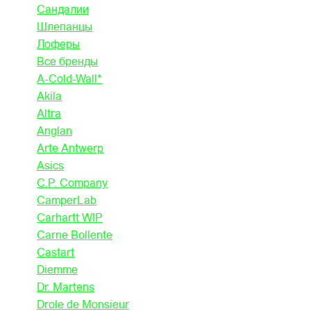
Сандалии
Шлепанцы
Лоферы
Все бренды
A-Cold-Wall*
Akila
Altra
Anglan
Arte Antwerp
Asics
C.P. Company
CamperLab
Carhartt WIP
Carne Bollente
Castart
Diemme
Dr. Martens
Drole de Monsieur