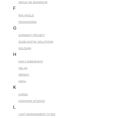
DROLE DE MONSIEUR
F
FAR AFIELD
FRIZMWORKS
G
GARMENT PROJECT
GLEB KOSTIN .SOLUTIONS
GOLDWIN
H
HAN KJOBENHAVN
HELAS
HERESY
HOKA
K
KARDO
KIDSUPER STUDIOS
L
LOST MANAGEMENT CITIES