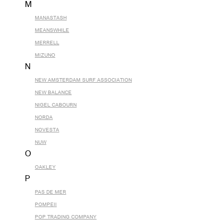
M
MANASTASH
MEANSWHILE
MERRELL
MIZUNO
N
NEW AMSTERDAM SURF ASSOCIATION
NEW BALANCE
NIGEL CABOURN
NORDA
NOVESTA
NUW
O
OAKLEY
P
PAS DE MER
POMPEII
POP TRADING COMPANY