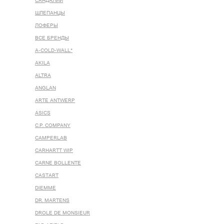
САНДАЛИИ
ШЛЕПАНЦЫ
ЛОФЕРЫ
ВСЕ БРЕНДЫ
A-COLD-WALL*
AKILA
ALTRA
ANGLAN
ARTE ANTWERP
ASICS
C.P. COMPANY
CAMPERLAB
CARHARTT WIP
CARNE BOLLENTE
CASTART
DIEMME
DR. MARTENS
DROLE DE MONSIEUR