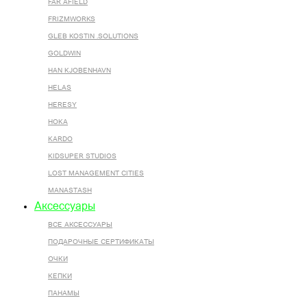
FAR AFIELD
FRIZMWORKS
GLEB KOSTIN .SOLUTIONS
GOLDWIN
HAN KJOBENHAVN
HELAS
HERESY
HOKA
KARDO
KIDSUPER STUDIOS
LOST MANAGEMENT CITIES
MANASTASH
Аксессуары
ВСЕ AКСЕССУАРЫ
ПОДАРОЧНЫЕ СЕРТИФИКАТЫ
ОЧКИ
КЕПКИ
ПАНАМЫ