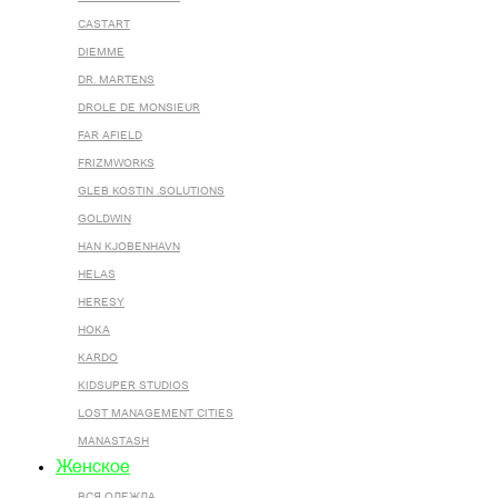
CASTART
DIEMME
DR. MARTENS
DROLE DE MONSIEUR
FAR AFIELD
FRIZMWORKS
GLEB KOSTIN .SOLUTIONS
GOLDWIN
HAN KJOBENHAVN
HELAS
HERESY
HOKA
KARDO
KIDSUPER STUDIOS
LOST MANAGEMENT CITIES
MANASTASH
Женское
ВСЯ ОДЕЖДА