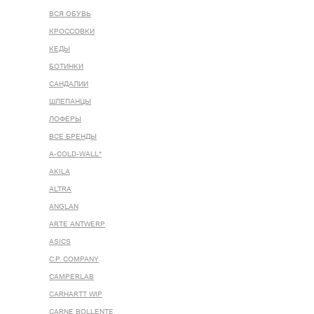
ВСЯ ОБУВЬ
КРОССОВКИ
КЕДЫ
БОТИНКИ
САНДАЛИИ
ШЛЕПАНЦЫ
ЛОФЕРЫ
ВСЕ БРЕНДЫ
A-COLD-WALL*
AKILA
ALTRA
ANGLAN
ARTE ANTWERP
ASICS
C.P. COMPANY
CAMPERLAB
CARHARTT WIP
CARNE BOLLENTE