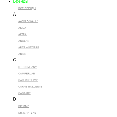
Бренды
ВСЕ БРЕНДЫ
A
A-COLD-WALL*
AKILA
ALTRA
ANGLAN
ARTE ANTWERP
ASICS
C
C.P. COMPANY
CAMPERLAB
CARHARTT WIP
CARNE BOLLENTE
CASTART
D
DIEMME
DR. MARTENS