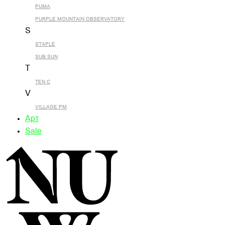
PUMA
PURPLE MOUNTAIN OBSERVATORY
S
STAPLE
SUB SUN
T
TEN C
V
VILLAGE PM
Арт
Sale