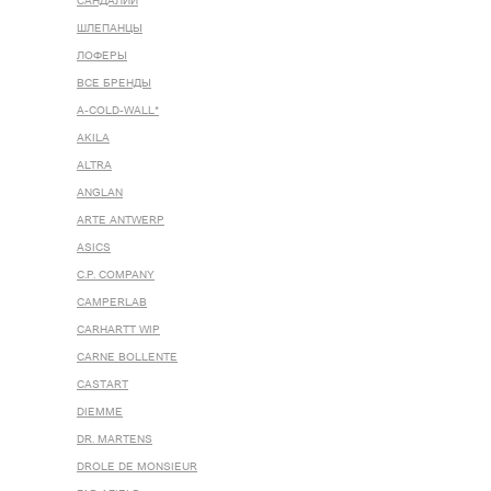
САНДАЛИИ
ШЛЕПАНЦЫ
ЛОФЕРЫ
ВСЕ БРЕНДЫ
A-COLD-WALL*
AKILA
ALTRA
ANGLAN
ARTE ANTWERP
ASICS
C.P. COMPANY
CAMPERLAB
CARHARTT WIP
CARNE BOLLENTE
CASTART
DIEMME
DR. MARTENS
DROLE DE MONSIEUR