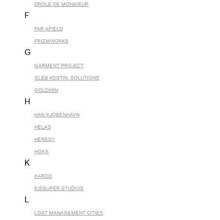
DROLE DE MONSIEUR
F
FAR AFIELD
FRIZMWORKS
G
GARMENT PROJECT
GLEB KOSTIN .SOLUTIONS
GOLDWIN
H
HAN KJOBENHAVN
HELAS
HERESY
HOKA
K
KARDO
KIDSUPER STUDIOS
L
LOST MANAGEMENT CITIES