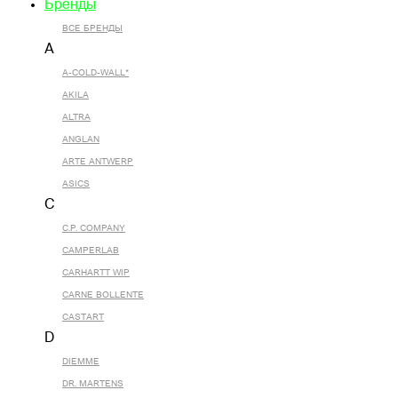
Бренды
ВСЕ БРЕНДЫ
A
A-COLD-WALL*
AKILA
ALTRA
ANGLAN
ARTE ANTWERP
ASICS
C
C.P. COMPANY
CAMPERLAB
CARHARTT WIP
CARNE BOLLENTE
CASTART
D
DIEMME
DR. MARTENS