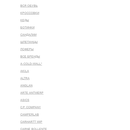
ВСЯ ОБУВЬ
КРОССОВКИ
КЕДЫ
БОТИНКИ
САНДАЛИИ
ШЛЕПАНЦЫ
ЛОФЕРЫ
ВСЕ БРЕНДЫ
A-COLD-WALL*
AKILA
ALTRA
ANGLAN
ARTE ANTWERP
ASICS
C.P. COMPANY
CAMPERLAB
CARHARTT WIP
CARNE BOLLENTE