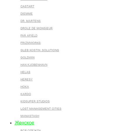
CASTART
DIEMME
DR. MARTENS
DROLE DE MONSIEUR
FAR AFIELD
FRIZMWORKS
GLEB KOSTIN .SOLUTIONS
GOLDWIN
HAN KJOBENHAVN
HELAS
HERESY
HOKA
KARDO
KIDSUPER STUDIOS
LOST MANAGEMENT CITIES
MANASTASH
Женское
ВСЯ ОДЕЖДА