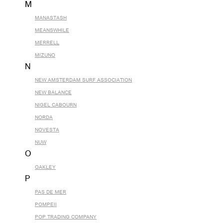
M
MANASTASH
MEANSWHILE
MERRELL
MIZUNO
N
NEW AMSTERDAM SURF ASSOCIATION
NEW BALANCE
NIGEL CABOURN
NORDA
NOVESTA
NUW
O
OAKLEY
P
PAS DE MER
POMPEII
POP TRADING COMPANY