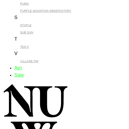
PUMA
PURPLE MOUNTAIN OBSERVATORY
S
STAPLE
SUB SUN
T
TEN C
V
VILLAGE PM
Арт
Sale