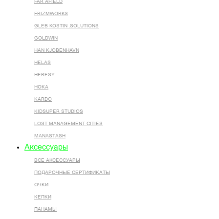
FAR AFIELD
FRIZMWORKS
GLEB KOSTIN .SOLUTIONS
GOLDWIN
HAN KJOBENHAVN
HELAS
HERESY
HOKA
KARDO
KIDSUPER STUDIOS
LOST MANAGEMENT CITIES
MANASTASH
Аксессуары
ВСЕ AКСЕССУАРЫ
ПОДАРОЧНЫЕ СЕРТИФИКАТЫ
ОЧКИ
КЕПКИ
ПАНАМЫ