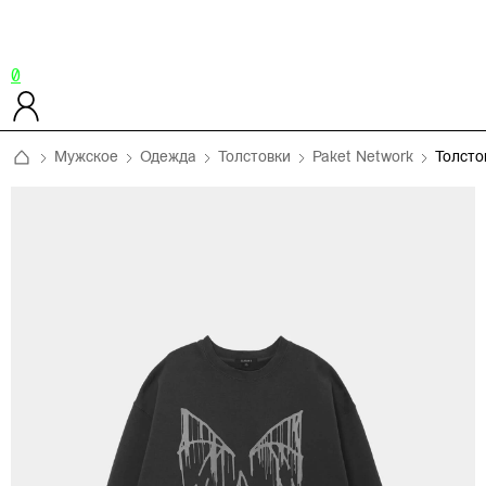
0
Мужское
Одежда
Толстовки
Paket Network
Толст