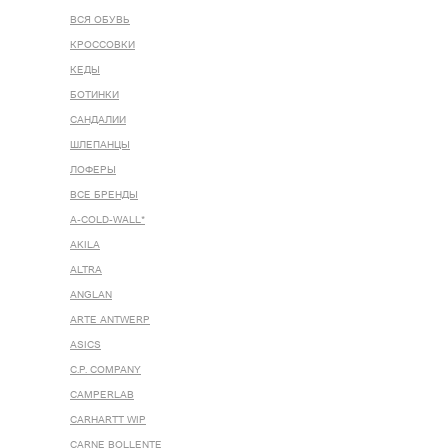
ВСЯ ОБУВЬ
КРОССОВКИ
КЕДЫ
БОТИНКИ
САНДАЛИИ
ШЛЕПАНЦЫ
ЛОФЕРЫ
ВСЕ БРЕНДЫ
A-COLD-WALL*
AKILA
ALTRA
ANGLAN
ARTE ANTWERP
ASICS
C.P. COMPANY
CAMPERLAB
CARHARTT WIP
CARNE BOLLENTE