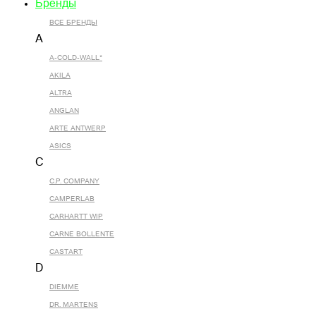
Бренды
ВСЕ БРЕНДЫ
A
A-COLD-WALL*
AKILA
ALTRA
ANGLAN
ARTE ANTWERP
ASICS
C
C.P. COMPANY
CAMPERLAB
CARHARTT WIP
CARNE BOLLENTE
CASTART
D
DIEMME
DR. MARTENS