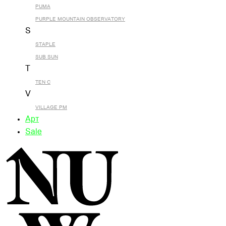
PUMA
PURPLE MOUNTAIN OBSERVATORY
S
STAPLE
SUB SUN
T
TEN C
V
VILLAGE PM
Арт
Sale