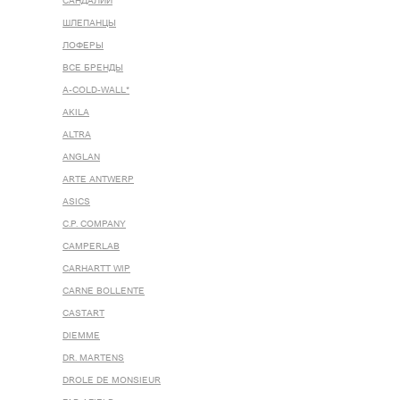
САНДАЛИИ
ШЛЕПАНЦЫ
ЛОФЕРЫ
ВСЕ БРЕНДЫ
A-COLD-WALL*
AKILA
ALTRA
ANGLAN
ARTE ANTWERP
ASICS
C.P. COMPANY
CAMPERLAB
CARHARTT WIP
CARNE BOLLENTE
CASTART
DIEMME
DR. MARTENS
DROLE DE MONSIEUR