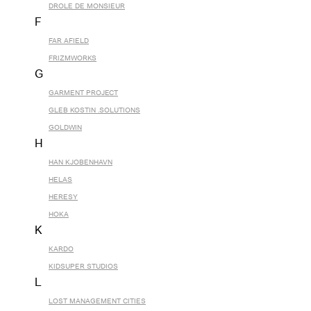
DROLE DE MONSIEUR
F
FAR AFIELD
FRIZMWORKS
G
GARMENT PROJECT
GLEB KOSTIN .SOLUTIONS
GOLDWIN
H
HAN KJOBENHAVN
HELAS
HERESY
HOKA
K
KARDO
KIDSUPER STUDIOS
L
LOST MANAGEMENT CITIES