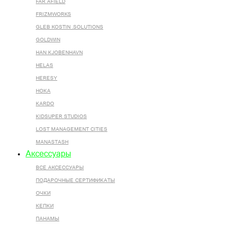
FAR AFIELD
FRIZMWORKS
GLEB KOSTIN .SOLUTIONS
GOLDWIN
HAN KJOBENHAVN
HELAS
HERESY
HOKA
KARDO
KIDSUPER STUDIOS
LOST MANAGEMENT CITIES
MANASTASH
Аксессуары
ВСЕ AКСЕССУАРЫ
ПОДАРОЧНЫЕ СЕРТИФИКАТЫ
ОЧКИ
КЕПКИ
ПАНАМЫ