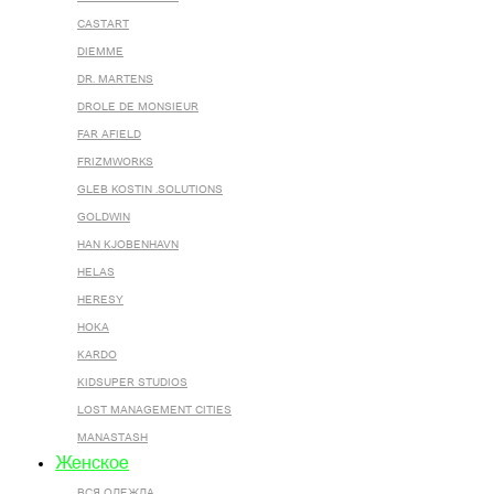
CASTART
DIEMME
DR. MARTENS
DROLE DE MONSIEUR
FAR AFIELD
FRIZMWORKS
GLEB KOSTIN .SOLUTIONS
GOLDWIN
HAN KJOBENHAVN
HELAS
HERESY
HOKA
KARDO
KIDSUPER STUDIOS
LOST MANAGEMENT CITIES
MANASTASH
Женское
ВСЯ ОДЕЖДА