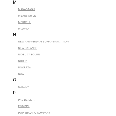
M
MANASTASH
MEANSWHILE
MERRELL
MIZUNO
N
NEW AMSTERDAM SURF ASSOCIATION
NEW BALANCE
NIGEL CABOURN
NORDA
NOVESTA
NUW
O
OAKLEY
P
PAS DE MER
POMPEII
POP TRADING COMPANY