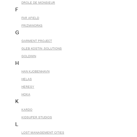
DROLE DE MONSIEUR
F
FAR AFIELD
FRIZMWORKS
G
GARMENT PROJECT
GLEB KOSTIN .SOLUTIONS
GOLDWIN
H
HAN KJOBENHAVN
HELAS
HERESY
HOKA
K
KARDO
KIDSUPER STUDIOS
L
LOST MANAGEMENT CITIES