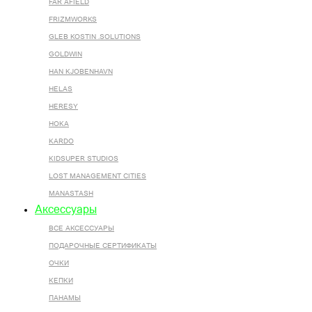
FAR AFIELD
FRIZMWORKS
GLEB KOSTIN .SOLUTIONS
GOLDWIN
HAN KJOBENHAVN
HELAS
HERESY
HOKA
KARDO
KIDSUPER STUDIOS
LOST MANAGEMENT CITIES
MANASTASH
Аксессуары
ВСЕ AКСЕССУАРЫ
ПОДАРОЧНЫЕ СЕРТИФИКАТЫ
ОЧКИ
КЕПКИ
ПАНАМЫ