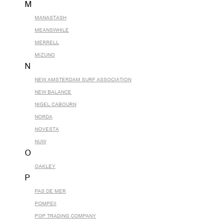
M
MANASTASH
MEANSWHILE
MERRELL
MIZUNO
N
NEW AMSTERDAM SURF ASSOCIATION
NEW BALANCE
NIGEL CABOURN
NORDA
NOVESTA
NUW
O
OAKLEY
P
PAS DE MER
POMPEII
POP TRADING COMPANY