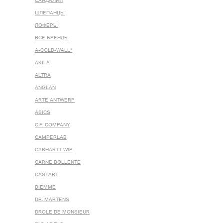
САНДАЛИИ
ШЛЕПАНЦЫ
ЛОФЕРЫ
ВСЕ БРЕНДЫ
A-COLD-WALL*
AKILA
ALTRA
ANGLAN
ARTE ANTWERP
ASICS
C.P. COMPANY
CAMPERLAB
CARHARTT WIP
CARNE BOLLENTE
CASTART
DIEMME
DR. MARTENS
DROLE DE MONSIEUR