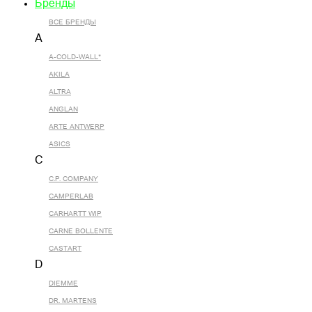
Бренды
ВСЕ БРЕНДЫ
A
A-COLD-WALL*
AKILA
ALTRA
ANGLAN
ARTE ANTWERP
ASICS
C
C.P. COMPANY
CAMPERLAB
CARHARTT WIP
CARNE BOLLENTE
CASTART
D
DIEMME
DR. MARTENS