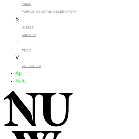
PUMA
PURPLE MOUNTAIN OBSERVATORY
S
STAPLE
SUB SUN
T
TEN C
V
VILLAGE PM
Арт
Sale