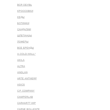
ВСЯ ОБУВЬ
КРОССОВКИ
КЕДЫ
БОТИНКИ
САНДАЛИИ
ШЛЕПАНЦЫ
ЛОФЕРЫ
ВСЕ БРЕНДЫ
A-COLD-WALL*
AKILA
ALTRA
ANGLAN
ARTE ANTWERP
ASICS
C.P. COMPANY
CAMPERLAB
CARHARTT WIP
CARNE BOLLENTE