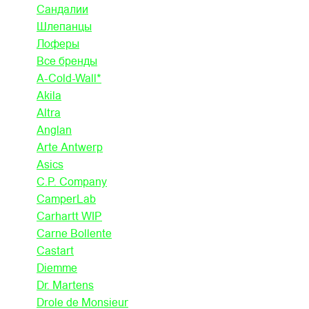
Сандалии
Шлепанцы
Лоферы
Все бренды
A-Cold-Wall*
Akila
Altra
Anglan
Arte Antwerp
Asics
C.P. Company
CamperLab
Carhartt WIP
Carne Bollente
Castart
Diemme
Dr. Martens
Drole de Monsieur