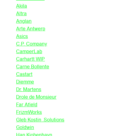
Akila
Altra
Anglan
Arte Antwerp
Asics
C.P. Company
CamperLab
Carhartt WIP
Carne Bollente
Castart
Diemme
Dr. Martens
Drole de Monsieur
Far Afield
FrizmWorks
Gleb Kostin .Solutions
Goldwin
Han Kjobenhavn