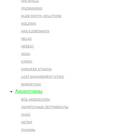
FAR AFIELD
FRIZMWORKS
GLEB KOSTIN .SOLUTIONS
GOLDWIN
HAN KJOBENHAVN
HELAS
HERESY
HOKA
KARDO
KIDSUPER STUDIOS
LOST MANAGEMENT CITIES
MANASTASH
Аксессуары
ВСЕ AКСЕССУАРЫ
ПОДАРОЧНЫЕ СЕРТИФИКАТЫ
ОЧКИ
КЕПКИ
ПАНАМЫ