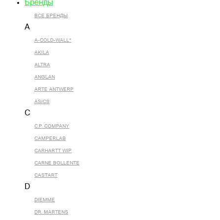
Бренды
ВСЕ БРЕНДЫ
A
A-COLD-WALL*
AKILA
ALTRA
ANGLAN
ARTE ANTWERP
ASICS
C
C.P. COMPANY
CAMPERLAB
CARHARTT WIP
CARNE BOLLENTE
CASTART
D
DIEMME
DR. MARTENS