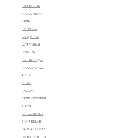
ВСЯ ОБУВЬ
КРОССОВКИ
КЕДЫ
БОТИНКИ
САНДАЛИИ
ШЛЕПАНЦЫ
ЛОФЕРЫ
ВСЕ БРЕНДЫ
A-COLD-WALL*
AKILA
ALTRA
ANGLAN
ARTE ANTWERP
ASICS
C.P. COMPANY
CAMPERLAB
CARHARTT WIP
CARNE BOLLENTE