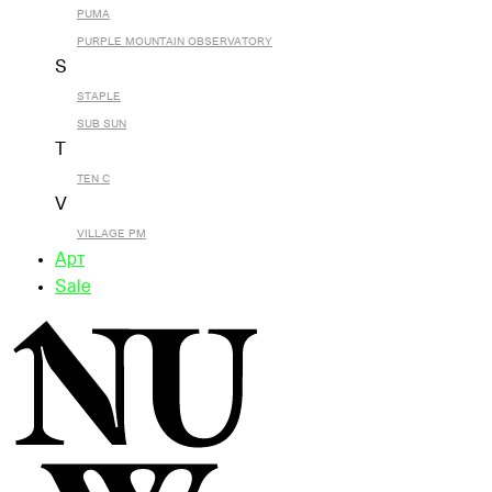
PUMA
PURPLE MOUNTAIN OBSERVATORY
S
STAPLE
SUB SUN
T
TEN C
V
VILLAGE PM
Арт
Sale