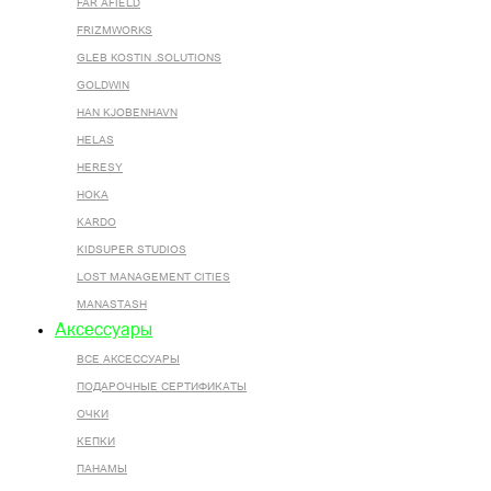
FAR AFIELD
FRIZMWORKS
GLEB KOSTIN .SOLUTIONS
GOLDWIN
HAN KJOBENHAVN
HELAS
HERESY
HOKA
KARDO
KIDSUPER STUDIOS
LOST MANAGEMENT CITIES
MANASTASH
Аксессуары
ВСЕ AКСЕССУАРЫ
ПОДАРОЧНЫЕ СЕРТИФИКАТЫ
ОЧКИ
КЕПКИ
ПАНАМЫ