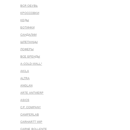
ВСЯ ОБУВЬ
КРОССОВКИ
КЕДЫ
БОТИНКИ
САНДАЛИИ
ШЛЕПАНЦЫ
ЛОФЕРЫ
ВСЕ БРЕНДЫ
A-COLD-WALL*
AKILA
ALTRA
ANGLAN
ARTE ANTWERP
ASICS
C.P. COMPANY
CAMPERLAB
CARHARTT WIP
CARNE BOLLENTE