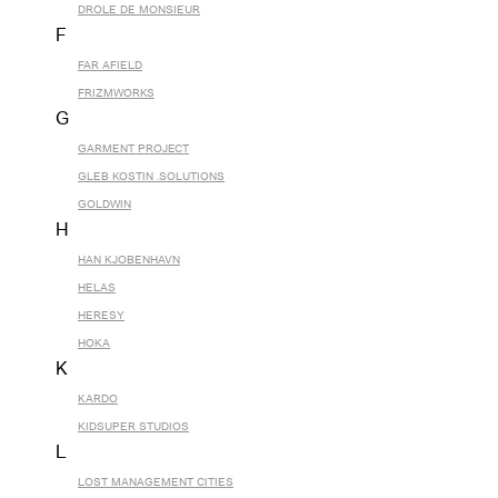
DROLE DE MONSIEUR
F
FAR AFIELD
FRIZMWORKS
G
GARMENT PROJECT
GLEB KOSTIN .SOLUTIONS
GOLDWIN
H
HAN KJOBENHAVN
HELAS
HERESY
HOKA
K
KARDO
KIDSUPER STUDIOS
L
LOST MANAGEMENT CITIES