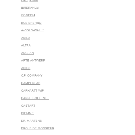
САНДАЛИИ
ШЛЕПАНЦЫ
ЛОФЕРЫ
ВСЕ БРЕНДЫ
A-COLD-WALL*
AKILA
ALTRA
ANGLAN
ARTE ANTWERP
ASICS
C.P. COMPANY
CAMPERLAB
CARHARTT WIP
CARNE BOLLENTE
CASTART
DIEMME
DR. MARTENS
DROLE DE MONSIEUR