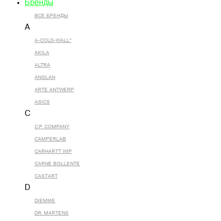
Бренды
ВСЕ БРЕНДЫ
A
A-COLD-WALL*
AKILA
ALTRA
ANGLAN
ARTE ANTWERP
ASICS
C
C.P. COMPANY
CAMPERLAB
CARHARTT WIP
CARNE BOLLENTE
CASTART
D
DIEMME
DR. MARTENS