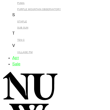
PUMA
PURPLE MOUNTAIN OBSERVATORY
S
STAPLE
SUB SUN
T
TEN C
V
VILLAGE PM
Арт
Sale