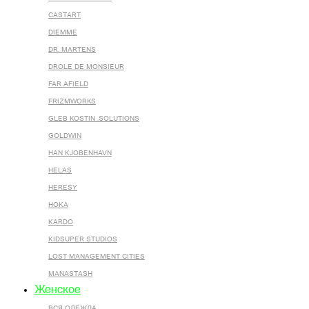
CASTART
DIEMME
DR. MARTENS
DROLE DE MONSIEUR
FAR AFIELD
FRIZMWORKS
GLEB KOSTIN .SOLUTIONS
GOLDWIN
HAN KJOBENHAVN
HELAS
HERESY
HOKA
KARDO
KIDSUPER STUDIOS
LOST MANAGEMENT CITIES
MANASTASH
Женское
ВСЯ ОДЕЖДА