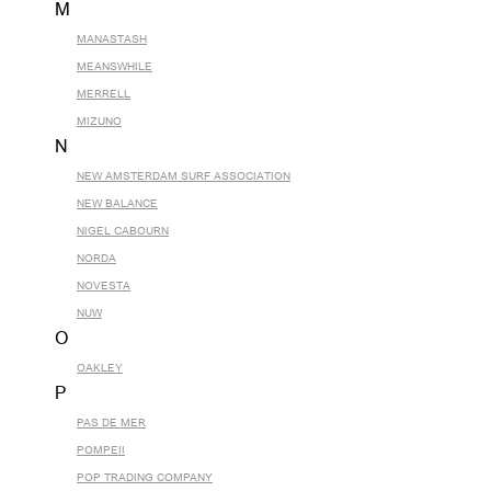
M
MANASTASH
MEANSWHILE
MERRELL
MIZUNO
N
NEW AMSTERDAM SURF ASSOCIATION
NEW BALANCE
NIGEL CABOURN
NORDA
NOVESTA
NUW
O
OAKLEY
P
PAS DE MER
POMPEII
POP TRADING COMPANY