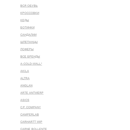
ВСЯ ОБУВЬ
КРОССОВКИ
КЕДЫ
БОТИНКИ
САНДАЛИИ
ШЛЕПАНЦЫ
ЛОФЕРЫ
ВСЕ БРЕНДЫ
A-COLD-WALL*
AKILA
ALTRA
ANGLAN
ARTE ANTWERP
ASICS
C.P. COMPANY
CAMPERLAB
CARHARTT WIP
CARNE BOLLENTE