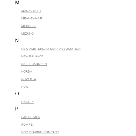
M
MANASTASH
MEANSWHILE
MERRELL
MIZUNO
N
NEW AMSTERDAM SURF ASSOCIATION
NEW BALANCE
NIGEL CABOURN
NORDA
NOVESTA
NUW
O
OAKLEY
P
PAS DE MER
POMPEII
POP TRADING COMPANY