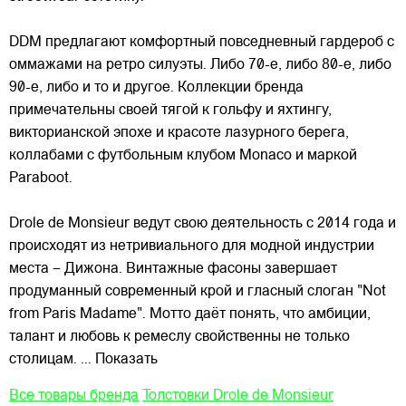
DDM предлагают комфортный повседневный гардероб с
оммажами на ретро силуэты. Либо 70-е, либо 80-е, либо
90-е, либо и то и другое. Коллекции бренда
примечательны
своей тягой к гольфу и яхтингу,
викторианской эпохе и красоте лазурного берега,
коллабами с футбольным клубом Monaco и маркой
Paraboot.
Drole de Monsieur ведут свою деятельность с 2014 года и
происходят из нетривиального для модной индустрии
места – Дижона. Винтажные фасоны завершает
продуманный современный крой и гласный слоган "Not
from Paris Madame". Мотто даёт понять, что амбиции,
талант и любовь к ремеслу свойственны не только
столицам.
... Показать
Все товары бренда
Толстовки Drole de Monsieur