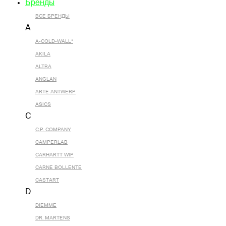
Бренды
ВСЕ БРЕНДЫ
A
A-COLD-WALL*
AKILA
ALTRA
ANGLAN
ARTE ANTWERP
ASICS
C
C.P. COMPANY
CAMPERLAB
CARHARTT WIP
CARNE BOLLENTE
CASTART
D
DIEMME
DR. MARTENS