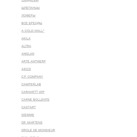
САНДАЛИИ
ШЛЕПАНЦЫ
ЛОФЕРЫ
ВСЕ БРЕНДЫ
A-COLD-WALL*
AKILA
ALTRA
ANGLAN
ARTE ANTWERP
ASICS
C.P. COMPANY
CAMPERLAB
CARHARTT WIP
CARNE BOLLENTE
CASTART
DIEMME
DR. MARTENS
DROLE DE MONSIEUR