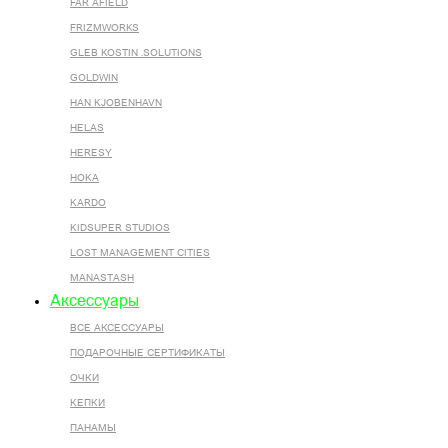
FAR AFIELD
FRIZMWORKS
GLEB KOSTIN .SOLUTIONS
GOLDWIN
HAN KJOBENHAVN
HELAS
HERESY
HOKA
KARDO
KIDSUPER STUDIOS
LOST MANAGEMENT CITIES
MANASTASH
Аксессуары
ВСЕ AКСЕССУАРЫ
ПОДАРОЧНЫЕ СЕРТИФИКАТЫ
ОЧКИ
КЕПКИ
ПАНАМЫ