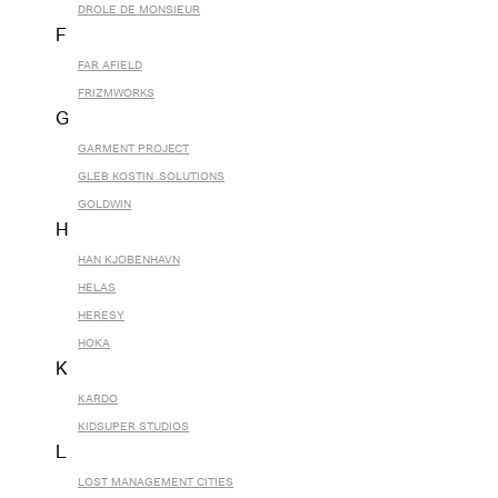
DROLE DE MONSIEUR
F
FAR AFIELD
FRIZMWORKS
G
GARMENT PROJECT
GLEB KOSTIN .SOLUTIONS
GOLDWIN
H
HAN KJOBENHAVN
HELAS
HERESY
HOKA
K
KARDO
KIDSUPER STUDIOS
L
LOST MANAGEMENT CITIES