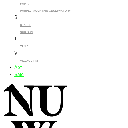
PUMA
PURPLE MOUNTAIN OBSERVATORY
S
STAPLE
SUB SUN
T
TEN C
V
VILLAGE PM
Арт
Sale