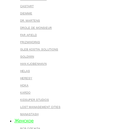
CASTART
DIEMME
DR. MARTENS
DROLE DE MONSIEUR
FAR AFIELD
FRIZMWORKS
GLEB KOSTIN .SOLUTIONS
GOLDWIN
HAN KJOBENHAVN
HELAS
HERESY
HOKA
KARDO
KIDSUPER STUDIOS
LOST MANAGEMENT CITIES
MANASTASH
Женское
ВСЯ ОДЕЖДА