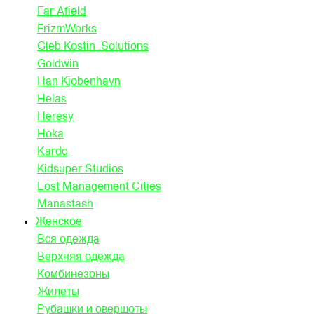
Far Afield
FrizmWorks
Gleb Kostin .Solutions
Goldwin
Han Kjobenhavn
Helas
Heresy
Hoka
Kardo
Kidsuper Studios
Lost Management Cities
Manastash
Женское
Вся одежда
Верхняя одежда
Комбинезоны
Жилеты
Рубашки и овершоты