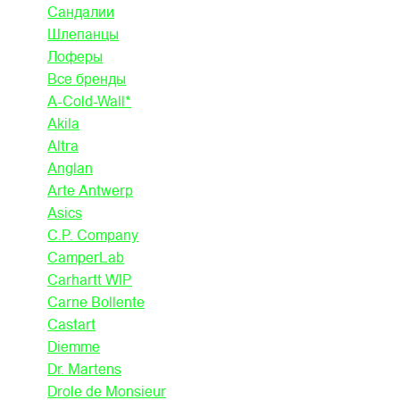
Сандалии
Шлепанцы
Лоферы
Все бренды
A-Cold-Wall*
Akila
Altra
Anglan
Arte Antwerp
Asics
C.P. Company
CamperLab
Carhartt WIP
Carne Bollente
Castart
Diemme
Dr. Martens
Drole de Monsieur