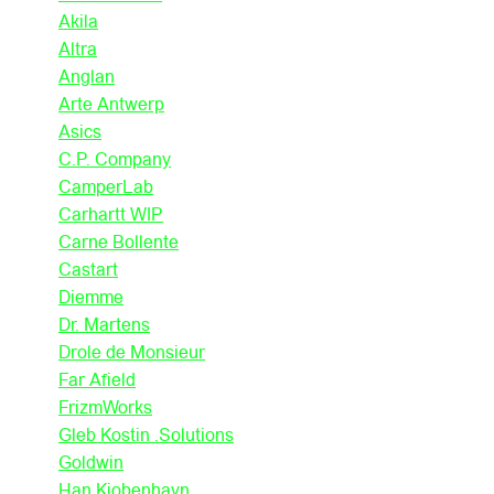
Akila
Altra
Anglan
Arte Antwerp
Asics
C.P. Company
CamperLab
Carhartt WIP
Carne Bollente
Castart
Diemme
Dr. Martens
Drole de Monsieur
Far Afield
FrizmWorks
Gleb Kostin .Solutions
Goldwin
Han Kjobenhavn