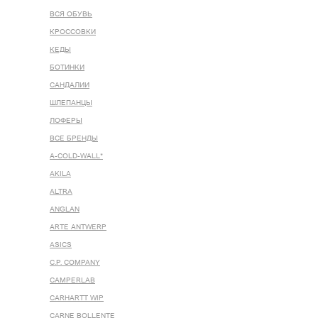
ВСЯ ОБУВЬ
КРОССОВКИ
КЕДЫ
БОТИНКИ
САНДАЛИИ
ШЛЕПАНЦЫ
ЛОФЕРЫ
ВСЕ БРЕНДЫ
A-COLD-WALL*
AKILA
ALTRA
ANGLAN
ARTE ANTWERP
ASICS
C.P. COMPANY
CAMPERLAB
CARHARTT WIP
CARNE BOLLENTE