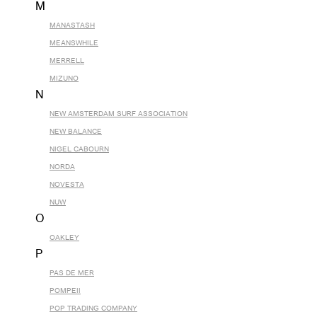
M
MANASTASH
MEANSWHILE
MERRELL
MIZUNO
N
NEW AMSTERDAM SURF ASSOCIATION
NEW BALANCE
NIGEL CABOURN
NORDA
NOVESTA
NUW
O
OAKLEY
P
PAS DE MER
POMPEII
POP TRADING COMPANY