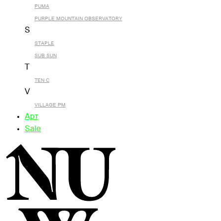
PUMA
PURPLE MOUNTAIN OBSERVATORY
S
STAPLE
SUB SUN
T
TEN C
V
VILLAGE PM
Арт
Sale