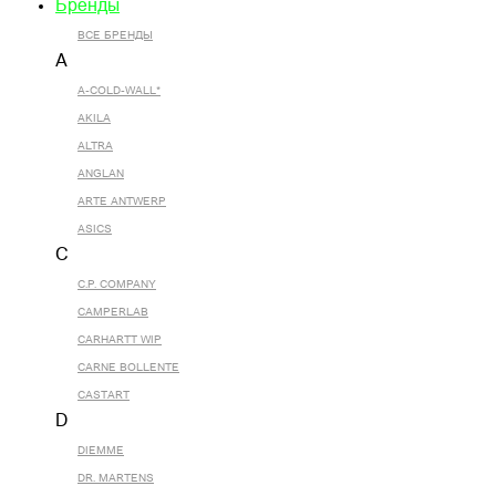
Бренды
ВСЕ БРЕНДЫ
A
A-COLD-WALL*
AKILA
ALTRA
ANGLAN
ARTE ANTWERP
ASICS
C
C.P. COMPANY
CAMPERLAB
CARHARTT WIP
CARNE BOLLENTE
CASTART
D
DIEMME
DR. MARTENS