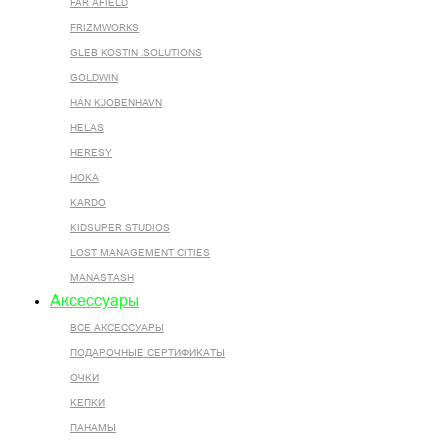
FAR AFIELD
FRIZMWORKS
GLEB KOSTIN .SOLUTIONS
GOLDWIN
HAN KJOBENHAVN
HELAS
HERESY
HOKA
KARDO
KIDSUPER STUDIOS
LOST MANAGEMENT CITIES
MANASTASH
Аксессуары
ВСЕ AКСЕССУАРЫ
ПОДАРОЧНЫЕ СЕРТИФИКАТЫ
ОЧКИ
КЕПКИ
ПАНАМЫ