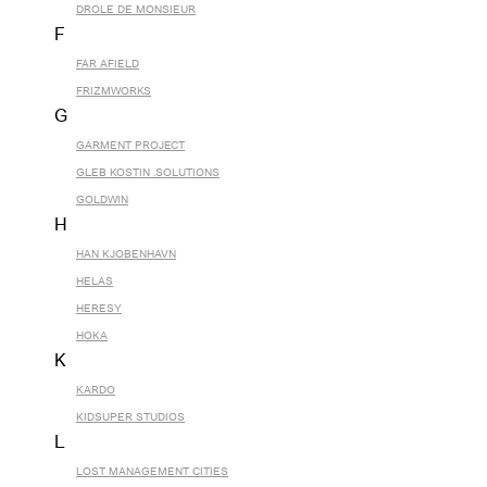
DROLE DE MONSIEUR
F
FAR AFIELD
FRIZMWORKS
G
GARMENT PROJECT
GLEB KOSTIN .SOLUTIONS
GOLDWIN
H
HAN KJOBENHAVN
HELAS
HERESY
HOKA
K
KARDO
KIDSUPER STUDIOS
L
LOST MANAGEMENT CITIES