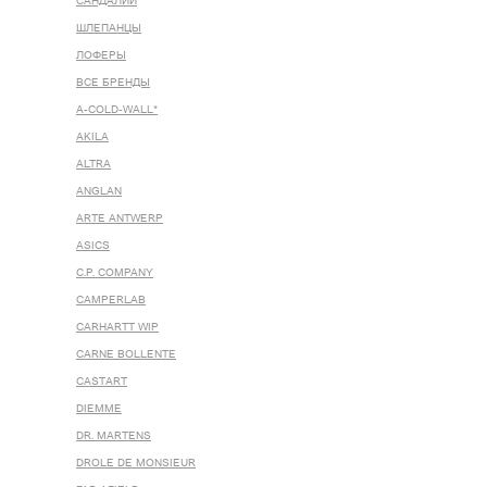
САНДАЛИИ
ШЛЕПАНЦЫ
ЛОФЕРЫ
ВСЕ БРЕНДЫ
A-COLD-WALL*
AKILA
ALTRA
ANGLAN
ARTE ANTWERP
ASICS
C.P. COMPANY
CAMPERLAB
CARHARTT WIP
CARNE BOLLENTE
CASTART
DIEMME
DR. MARTENS
DROLE DE MONSIEUR