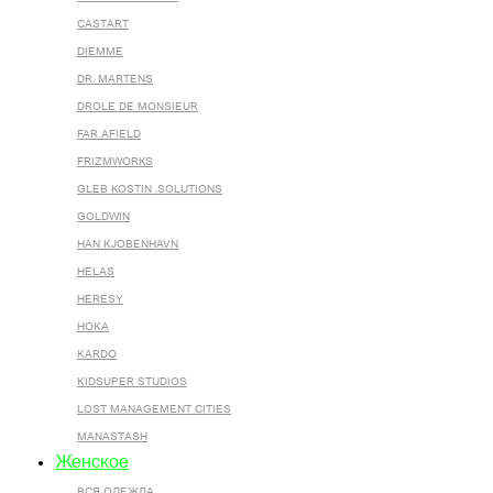
CASTART
DIEMME
DR. MARTENS
DROLE DE MONSIEUR
FAR AFIELD
FRIZMWORKS
GLEB KOSTIN .SOLUTIONS
GOLDWIN
HAN KJOBENHAVN
HELAS
HERESY
HOKA
KARDO
KIDSUPER STUDIOS
LOST MANAGEMENT CITIES
MANASTASH
Женское
ВСЯ ОДЕЖДА