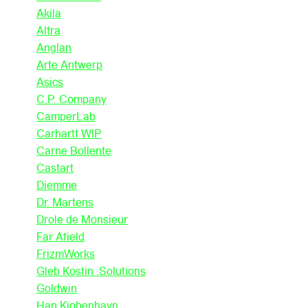
Akila
Altra
Anglan
Arte Antwerp
Asics
C.P. Company
CamperLab
Carhartt WIP
Carne Bollente
Castart
Diemme
Dr. Martens
Drole de Monsieur
Far Afield
FrizmWorks
Gleb Kostin .Solutions
Goldwin
Han Kjobenhavn