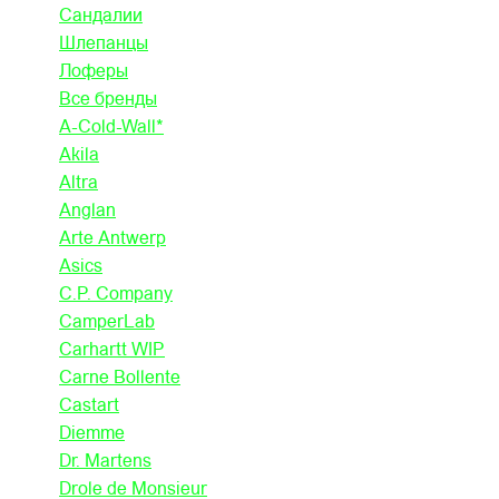
Сандалии
Шлепанцы
Лоферы
Все бренды
A-Cold-Wall*
Akila
Altra
Anglan
Arte Antwerp
Asics
C.P. Company
CamperLab
Carhartt WIP
Carne Bollente
Castart
Diemme
Dr. Martens
Drole de Monsieur