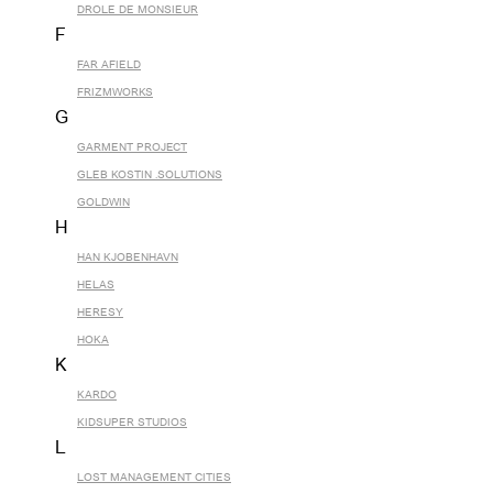
DROLE DE MONSIEUR
F
FAR AFIELD
FRIZMWORKS
G
GARMENT PROJECT
GLEB KOSTIN .SOLUTIONS
GOLDWIN
H
HAN KJOBENHAVN
HELAS
HERESY
HOKA
K
KARDO
KIDSUPER STUDIOS
L
LOST MANAGEMENT CITIES