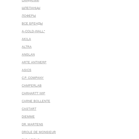
САНДАЛИИ
ШЛЕПАНЦЫ
ЛОФЕРЫ
ВСЕ БРЕНДЫ
A-COLD-WALL*
AKILA
ALTRA
ANGLAN
ARTE ANTWERP
ASICS
C.P. COMPANY
CAMPERLAB
CARHARTT WIP
CARNE BOLLENTE
CASTART
DIEMME
DR. MARTENS
DROLE DE MONSIEUR