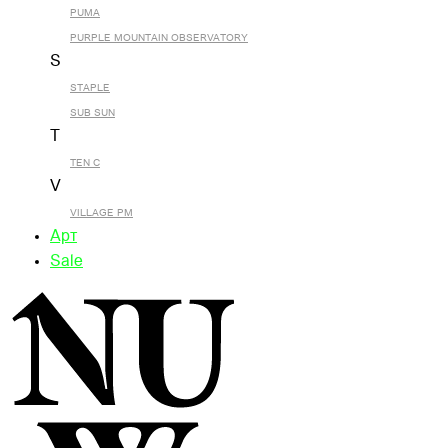
PUMA
PURPLE MOUNTAIN OBSERVATORY
S
STAPLE
SUB SUN
T
TEN C
V
VILLAGE PM
Арт
Sale