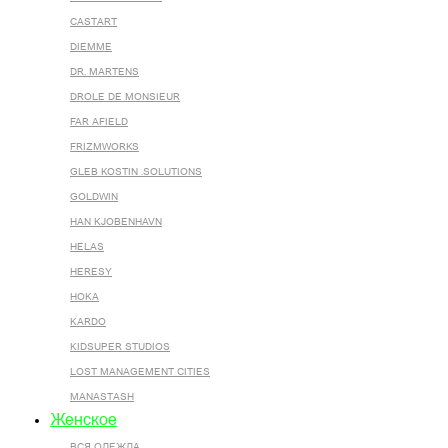
CASTART
DIEMME
DR. MARTENS
DROLE DE MONSIEUR
FAR AFIELD
FRIZMWORKS
GLEB KOSTIN .SOLUTIONS
GOLDWIN
HAN KJOBENHAVN
HELAS
HERESY
HOKA
KARDO
KIDSUPER STUDIOS
LOST MANAGEMENT CITIES
MANASTASH
Женское
ВСЯ ОДЕЖДА