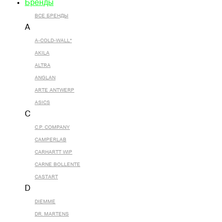
Бренды
ВСЕ БРЕНДЫ
A
A-COLD-WALL*
AKILA
ALTRA
ANGLAN
ARTE ANTWERP
ASICS
C
C.P. COMPANY
CAMPERLAB
CARHARTT WIP
CARNE BOLLENTE
CASTART
D
DIEMME
DR. MARTENS