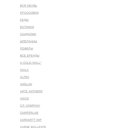
ВСЯ ОБУВЬ
КРОССОВКИ
КЕДЫ
БОТИНКИ
САНДАЛИИ
ШЛЕПАНЦЫ
ЛОФЕРЫ
ВСЕ БРЕНДЫ
A-COLD-WALL*
AKILA
ALTRA
ANGLAN
ARTE ANTWERP
ASICS
C.P. COMPANY
CAMPERLAB
CARHARTT WIP
CARNE BOLLENTE