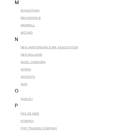
M
MANASTASH
MEANSWHILE
MERRELL
MIZUNO
N
NEW AMSTERDAM SURF ASSOCIATION
NEW BALANCE
NIGEL CABOURN
NORDA
NOVESTA
NUW
O
OAKLEY
P
PAS DE MER
POMPEII
POP TRADING COMPANY