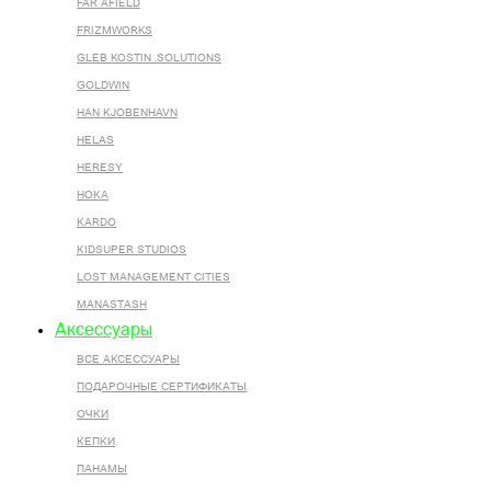
FAR AFIELD
FRIZMWORKS
GLEB KOSTIN .SOLUTIONS
GOLDWIN
HAN KJOBENHAVN
HELAS
HERESY
HOKA
KARDO
KIDSUPER STUDIOS
LOST MANAGEMENT CITIES
MANASTASH
Аксессуары
ВСЕ AКСЕССУАРЫ
ПОДАРОЧНЫЕ СЕРТИФИКАТЫ
ОЧКИ
КЕПКИ
ПАНАМЫ