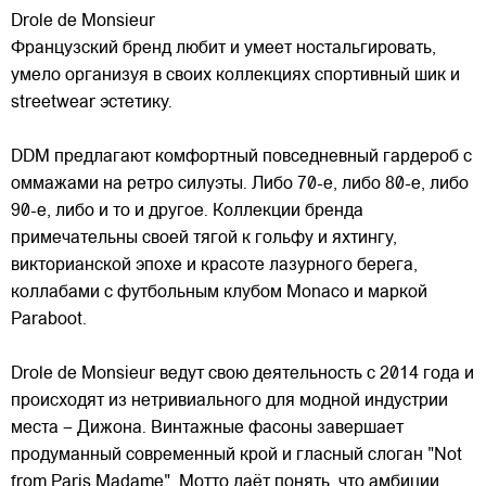
Drole de Monsieur
Французский бренд любит и умеет ностальгировать,
умело организуя в своих коллекциях спортивный шик и
streetwear эстетику.
DDM предлагают комфортный повседневный гардероб с
оммажами на ретро силуэты. Либо 70-е, либо 80-е, либо
90-е, либо и то и другое. Коллекции бренда
примечательны
своей тягой к гольфу и яхтингу,
викторианской эпохе и красоте лазурного берега,
коллабами с футбольным клубом Monaco и маркой
Paraboot.
Drole de Monsieur ведут свою деятельность с 2014 года и
происходят из нетривиального для модной индустрии
места – Дижона. Винтажные фасоны завершает
продуманный современный крой и гласный слоган "Not
from Paris Madame". Мотто даёт понять, что амбиции,