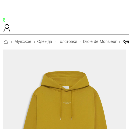
0
Мужское
Одежда
Толстовки
Drole de Monsieur
Ху