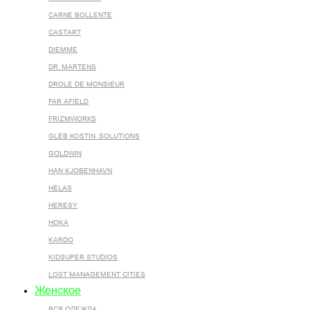
CARNE BOLLENTE
CASTART
DIEMME
DR. MARTENS
DROLE DE MONSIEUR
FAR AFIELD
FRIZMWORKS
GLEB KOSTIN .SOLUTIONS
GOLDWIN
HAN KJOBENHAVN
HELAS
HERESY
HOKA
KARDO
KIDSUPER STUDIOS
LOST MANAGEMENT CITIES
Женское
ВСЯ ОДЕЖДА