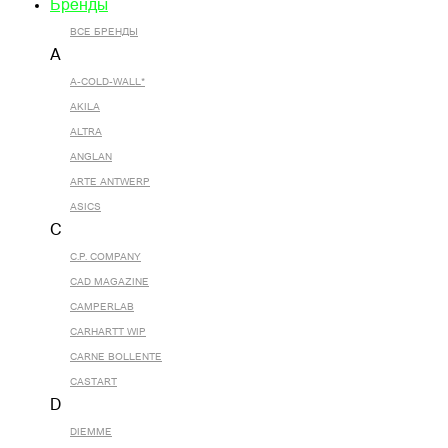
Бренды
ВСЕ БРЕНДЫ
A
A-COLD-WALL*
AKILA
ALTRA
ANGLAN
ARTE ANTWERP
ASICS
C
C.P. COMPANY
CAD MAGAZINE
CAMPERLAB
CARHARTT WIP
CARNE BOLLENTE
CASTART
D
DIEMME