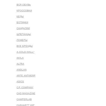
ВСЯ ОБУВЬ
КРОССОВКИ
КЕДЫ
БОТИНКИ
САНДАЛИИ
ШЛЕПАНЦЫ
ЛОФЕРЫ
ВСЕ БРЕНДЫ
A-COLD-WALL*
AKILA
ALTRA
ANGLAN
ARTE ANTWERP
ASICS
C.P. COMPANY
CAD MAGAZINE
CAMPERLAB
CARHARTT WIP