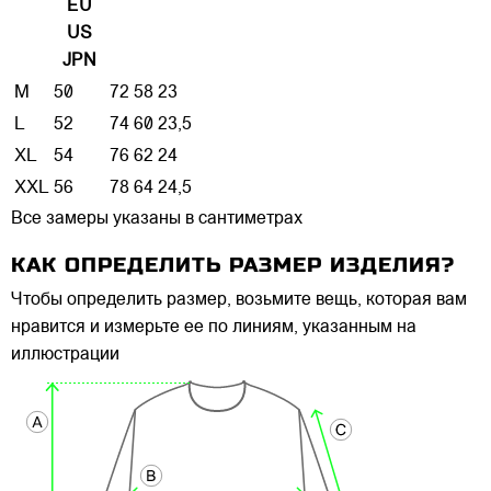
EU
US
JPN
M
50
72
58
23
L
52
74
60
23,5
XL
54
76
62
24
XXL
56
78
64
24,5
Все замеры указаны в сантиметрах
КАК ОПРЕДЕЛИТЬ РАЗМЕР ИЗДЕЛИЯ?
Чтобы определить размер, возьмите вещь, которая вам
нравится и измерьте ее по линиям, указанным на
иллюстрации