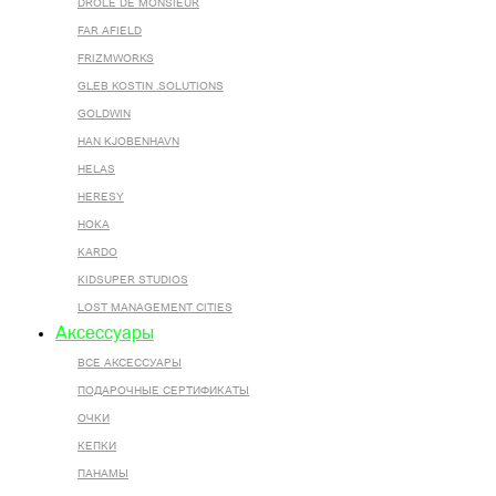
DROLE DE MONSIEUR
FAR AFIELD
FRIZMWORKS
GLEB KOSTIN .SOLUTIONS
GOLDWIN
HAN KJOBENHAVN
HELAS
HERESY
HOKA
KARDO
KIDSUPER STUDIOS
LOST MANAGEMENT CITIES
Аксессуары
ВСЕ AКСЕССУАРЫ
ПОДАРОЧНЫЕ СЕРТИФИКАТЫ
ОЧКИ
КЕПКИ
ПАНАМЫ