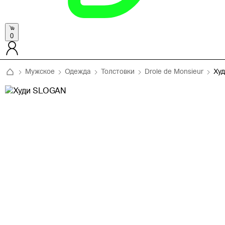
0
Мужское
Одежда
Толстовки
Drole de Monsieur
Ху