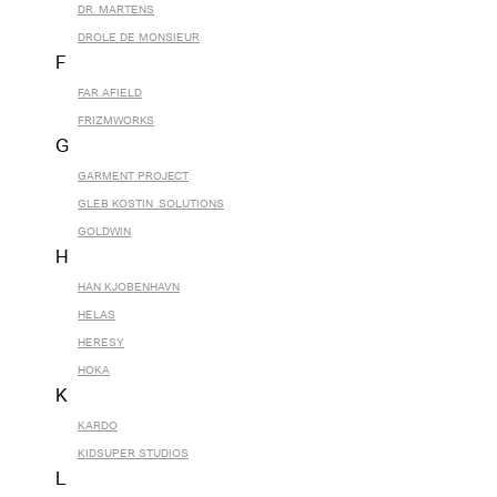
DR. MARTENS
DROLE DE MONSIEUR
F
FAR AFIELD
FRIZMWORKS
G
GARMENT PROJECT
GLEB KOSTIN .SOLUTIONS
GOLDWIN
H
HAN KJOBENHAVN
HELAS
HERESY
HOKA
K
KARDO
KIDSUPER STUDIOS
L