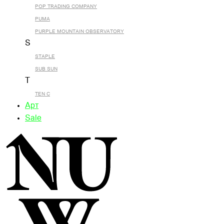
POP TRADING COMPANY
PUMA
PURPLE MOUNTAIN OBSERVATORY
S
STAPLE
SUB SUN
T
TEN C
Арт
Sale